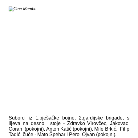
Suborci iz 1.pješačke bojne, 2.gardijske brigade, s
lijeva na desno: stoje - Zdravko Virovčec, Jakovac
Goran (pokojni), Anton Katić (pokojni), Mile Brkić, Filip
Tadić, čuče - Mato Špehar i Pero Ojvan (pokojni).