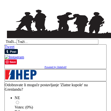
Traži...
Tweet
Save
Powered by OrdaSoft!
Odobravate li moguće postavljanje 'Zlatne kupole' na
Grenlandu?
NE
Votes:
(
0
%)