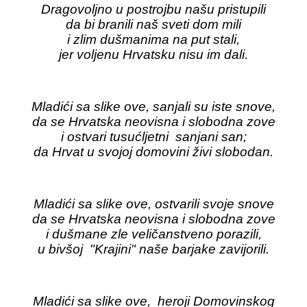
Dragovoljno u postrojbu našu pristupili
da bi branili naš sveti dom mili
i zlim dušmanima na put stali,
jer voljenu Hrvatsku nisu im dali.
Mladići sa slike ove, sanjali su iste snove,
da se Hrvatska neovisna i slobodna zove
i ostvari tusućljetni sanjani san;
da Hrvat u svojoj domovini živi slobodan.
Mladići sa slike ove, ostvarili svoje snove
da se Hrvatska neovisna i slobodna zove
i dušmane zle veličanstveno porazili,
u bivšoj "Krajini" naše barjake zavijorili.
Mladići sa slike ove, heroji Domovinskog