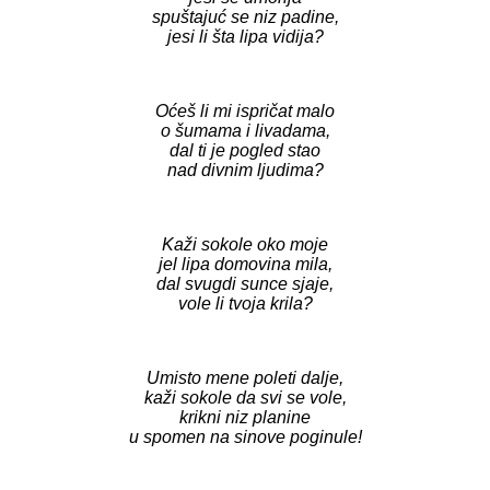
spuštajuć se niz padine,
jesi li šta lipa vidija?
Oćeš li mi ispričat malo
o šumama i livadama,
dal ti je pogled stao
nad divnim ljudima?
Kaži sokole oko moje
jel lipa domovina mila,
dal svugdi sunce sjaje,
vole li tvoja krila?
Umisto mene poleti dalje,
kaži sokole da svi se vole,
krikni niz planine
u spomen na sinove poginule!