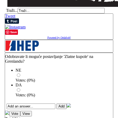
Traži...
Tweet
Save
Powered by OrdaSoft!
Odobravate li moguće postavljanje 'Zlatne kupole' na
Grenlandu?
NE
Votes:
(
0
%)
DA
Votes:
(
0
%)