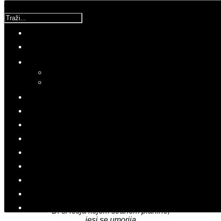
Traži...
Korisnička ocjena:
5
/
5
Molimo ocijenite
Mihaela
Nedjelja, 28 Kolovoz 2016 10:00
Hitovi: 3511
Kaži sokole
Di si letija kojom stranom planine,
jesi se umorija