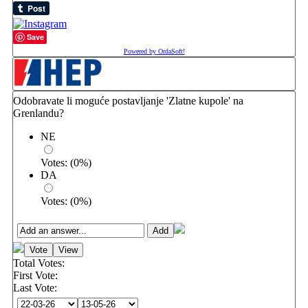
Save
Powered by OrdaSoft!
Odobravate li moguće postavljanje 'Zlatne kupole' na
Grenlandu?
NE
Votes:
(
0
%)
DA
Votes:
(
0
%)
Total Votes:
First Vote:
Last Vote: