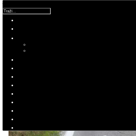
Traži...
Korisnička ocjena:
5
/
5
Molimo ocijenite
Mihaela
Srijeda, 21 Lipanj 2017 09:59
Hitovi: 4514
Domoljubno pero
Mihaela Karoglan