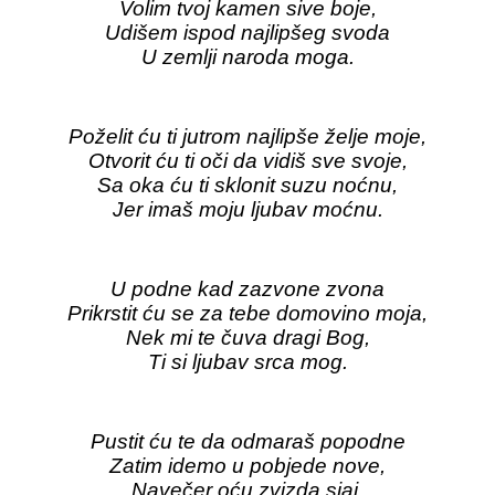
Volim tvoj kamen sive boje,
Udišem ispod najlipšeg svoda
U zemlji naroda moga.
Poželit ću ti jutrom najlipše želje moje,
Otvorit ću ti oči da vidiš sve svoje,
Sa oka ću ti sklonit suzu noćnu,
Jer imaš moju ljubav moćnu.
U podne kad zazvone zvona
Prikrstit ću se za tebe domovino moja,
Nek mi te čuva dragi Bog,
Ti si ljubav srca mog.
Pustit ću te da odmaraš popodne
Zatim idemo u pobjede nove,
Navečer oću zvizda sjaj,