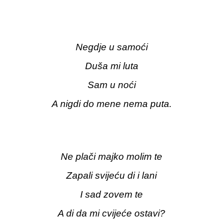
Negdje u samoći
Duša mi luta
Sam u noći
A nigdi do mene nema puta.
Ne plači majko molim te
Zapali svijeću di i lani
I sad zovem te
A di da mi cvijeće ostavi?