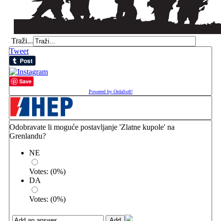
Traži...
Tweet
Save
Powered by OrdaSoft!
Odobravate li moguće postavljanje 'Zlatne kupole' na
Grenlandu?
NE
Votes:
(
0
%)
DA
Votes:
(
0
%)