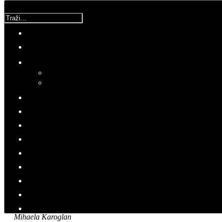
Traži...
Korisnička ocjena:
5
/
5
Molimo ocijenite
Mihaela
Utorak, 19 Ožujak 2019 22:01
Hitovi: 2922
Domoljubno pero
Ako te budu pitali, oni što su tada
bižali, za što si se borija, kaži im...
SVE ŠTO ŽELIM...
Mihaela Karoglan