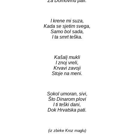
Za Domovinu pali.
I krene mi suza,
Kada se sjetim svega,
Samo bol sada,
I ta smrt teška.
Kašalj mukli
I znoj vreli,
Krvavi zavoji
Stoje na meni.
Sokol umoran, sivi,
Što Dinarom plovi
I ti teški dani,
Dok Hrvatska pati.
(iz zbirke Kroz maglu)