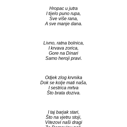
Hropac u jutra
I tijelo puno rupa,
Sve više rana,
A sve manje dana.
Livno, ratna bolnica,
I krvava zorica,
Gore na Dinari
Samo heroji pravi.
Odjek zlog krvnika
Dok se kolje mati naša,
I sestrica mrtva
Što brata doziva.
I taj barjak stari,
Što na vjetru stoji,
Vitezovi naši dragi