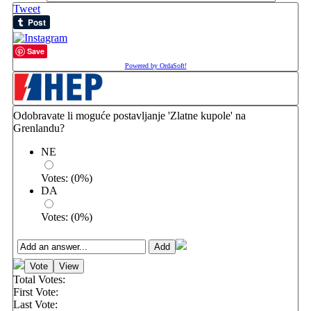
Tweet
Save
Powered by OrdaSoft!
Odobravate li moguće postavljanje 'Zlatne kupole' na
Grenlandu?
NE
Votes:
(
0
%)
DA
Votes:
(
0
%)
Total Votes:
First Vote:
Last Vote: