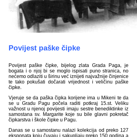
Povijest paške čipke
Povijest paške čipke, bijelog zlata Grada Paga, je
bogata i o njoj bi se moglo ispisati puno stranica, no
nećemo odlaziti u širinu već iznijeti najvažnije činjenice
te tako pokušati dočarati vrijednost i veličinu paške
čipke.
Vjeruje se da paška čipka korijene ima u Mikeni te da
se u Gradu Pagu počela raditi potkraj 15.st. Veliku
važnost u njenoj povijesti imaju sestre benediktinke iz
samostana sv. Margarite koje su bile glavni pokretač
čipkarstva i škole čipke u Pagu.
Danas se u samostanu nalazi kolekcija od preko 127
eksponata koju čuvaju i sakupljaju preko 150 godina a