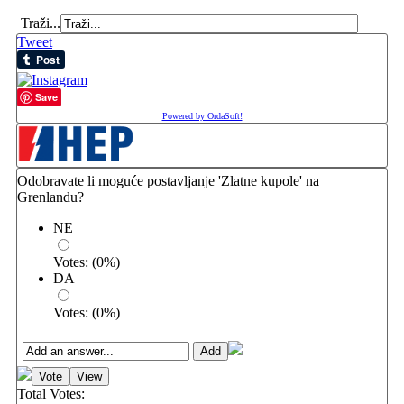
Traži...
Tweet
Save
Powered by OrdaSoft!
Odobravate li moguće postavljanje 'Zlatne kupole' na
Grenlandu?
NE
Votes:
(
0
%)
DA
Votes:
(
0
%)
Total Votes: