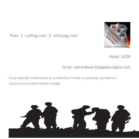
Foto: 1. i.ytimg.com, 2. visit-pag.com
Autor: UCM
Izvor: min-kulture.hr/paska-cipka.com
Ovaj materijal sufinanciran je sredstvima Fonda za poticanje pluralizma i
raznovrsnosti elektroničkih medija.