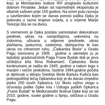
koju je Ministarstvo kulture RH proglasilo kulturnim
dobrom Hrvatske. Jedan od najvrednijih eksponata je
oltarnik sašiven prije 150 godina. Na svom putu razvoja
u savršenstvo kojim se danas ponosi paška čipka je
putovala u razne krajeve svijeta, a u vrijeme Marije
Terezije šila se na dvoru.
S vremenom je čipka postala samostalan dekorativan
predmet, ukras na namještajima, uokvirena na
zidovima, ušivana u odjevne predmete, ukras
plahtama, jastucima, zastorima, stolnjacima te kao
ukras na crkvenom ruhu. „Čipkarska škola“ u Gradu
Pagu osnovana je 1906 . godine a utemeljio ju je
tadašnji gradonačelnik Paga Frane Budak dok je prva
učiteljica bila Nina Rakamarić. Čipkarska škola
kontinuirano je radila do 1945. godine a nakon toga s
manjim i većim prekidima. Godine 1994.godine počela
je djelovati u sklopu Srednje škole Bartula Kašića kao
jednogodišnji tečaj čipkarstva koji je do danas iznjedrio
preko 200 novih čipkarica. Uz školu važnu ulogu u
očuvanju paške čipke ima i Udruga paških čipkarica
„Frane Budak“ te Međunarodni festival čipke koji se od
2010. godine, svake godine u lipnju, održava u Gradu
Pagu.