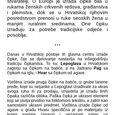
stvaratelji. U Europi je izrada čipke bila u
rukama ženskih crkvenih redova, građanstva
i plemstva, dok se u Hrvatskoj njihovim
posredstvom prenosi u ruke seoskih žena u
manjim ruralnim sredinama. One čipku
izrađuju za potrebe tradicijske odjeće i
posoblja.
...
Danas u Hrvatskoj postoje tri glavna centra izrade
čipke, čije se djelovanje nastavlja na višegodišnju
tradiciju čipkarstva. To su:
Lepoglava
u Hrvatskom
zagorju sa čipkom na batiće, a na Jadranu
Pag
sa
čipkom na iglu, i
Hvar
sa čipkom od agave.
Vještina izrade pruga čipke na batiće, iz grube lanene
pređe, koje su seljanke u Lepoglavi izrađivale za ukras
svoga ruha ili za prodaju, iznjedrila je izradu finih
čipaka različita oblika. Paška čipka je ukrasni element
koji se javlja prvotno na folklornom tekstilu, a zatim kao
samostalni ukrasni predmet. Vještina izrade čipke od
agave u gradu Hvaru specifična je po materijalu iz
kojeg nastaje (agava) i vezanosti samo uz