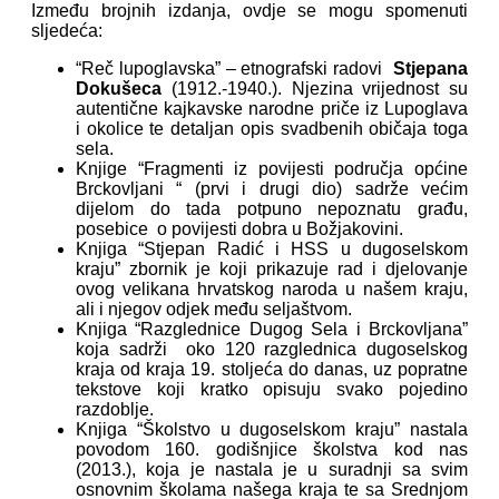
Između brojnih izdanja, ovdje se mogu spomenuti
sljedeća:
“Reč lupoglavska” – etnografski radovi
Stjepana
Dokušeca
(1912.-1940.). Njezina vrijednost su
autentične kajkavske narodne priče iz Lupoglava
i okolice te detaljan opis svadbenih običaja toga
sela.
Knjige “Fragmenti iz povijesti područja općine
Brckovljani “ (prvi i drugi dio) sadrže većim
dijelom do tada potpuno nepoznatu građu,
posebice o povijesti dobra u Božjakovini.
Knjiga “Stjepan Radić i HSS u dugoselskom
kraju” zbornik je koji prikazuje rad i djelovanje
ovog velikana hrvatskog naroda u našem kraju,
ali i njegov odjek među seljaštvom.
Knjiga “Razglednice Dugog Sela i Brckovljana”
koja sadrži oko 120 razglednica dugoselskog
kraja od kraja 19. stoljeća do danas, uz popratne
tekstove koji kratko opisuju svako pojedino
razdoblje.
Knjiga “Školstvo u dugoselskom kraju” nastala
povodom 160. godišnjice školstva kod nas
(2013.), koja je nastala je u suradnji sa svim
osnovnim školama našega kraja te sa Srednjom