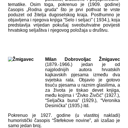
tematike. Osim toga, pokrenuo je (1909. godine)
časopis „Rodna gruda“ što je prvi pothvat te vrste
poduzet od žitelja dugoselskog kraja. Posthumno je
objavljena i njegova knjiga “Selo i seljaci” ( 1934.), koja
predstavlja vrijedan pokušaj sveobuhvatne povijesti
hrvatskog seljaštva i njegovog položaja u društvu.
Milan Dobrovoljac Žmigavec
(1879.-1966.) jedan je od
najplodnijih autora hrvatskih
kajkavskih pjesama između dva
svjetska rata. Objavio je gotovo
tisuću pjesama u raznim glasilima, a
za života je tiskao devet knjiga,
među kojima i “Živko Živčić” (1927.),
“Seljačka buna” (1929.), “Veronika
Desinićka” (1935.) itd.
Pokrenuo je 1927. godine (u vlastitoj nakladi)
humoristički časopis “Štefekove novine”, ali izašao je
samo jedan broj.