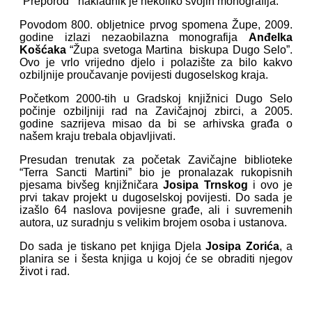
“Preporod” nakladnik je nekoliko svojih monografija.
Povodom 800. obljetnice prvog spomena Župe, 2009.
godine izlazi nezaobilazna monografija
Anđelka
Košćaka
“Župa svetoga Martina biskupa Dugo Selo”.
Ovo je vrlo vrijedno djelo i polazište za bilo kakvo
ozbiljnije proučavanje povijesti dugoselskog kraja.
Početkom 2000-tih u Gradskoj knjižnici Dugo Selo
počinje ozbiljniji rad na Zavičajnoj zbirci, a 2005.
godine sazrijeva misao da bi se arhivska građa o
našem kraju trebala objavljivati.
Presudan trenutak za početak Zavičajne biblioteke
“Terra Sancti Martini” bio je pronalazak rukopisnih
pjesama bivšeg knjižničara
Josipa Trnskog
i ovo je
prvi takav projekt u dugoselskoj povijesti. Do sada je
izašlo 64 naslova povijesne građe, ali i suvremenih
autora, uz suradnju s velikim brojem osoba i ustanova.
Do sada je tiskano pet knjiga Djela
Josipa Zorića
, a
planira se i šesta knjiga u kojoj će se obraditi njegov
život i rad.