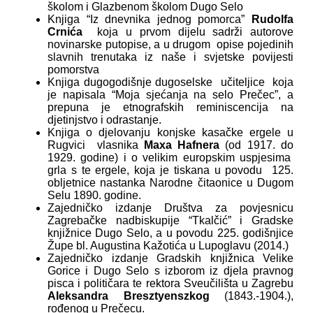
školom i Glazbenom školom Dugo Selo
Knjiga “Iz dnevnika jednog pomorca”
Rudolfa
Crnića
koja u prvom dijelu sadrži autorove
novinarske putopise, a u drugom opise pojedinih
slavnih trenutaka iz naše i svjetske povijesti
pomorstva
Knjiga dugogodišnje dugoselske učiteljice koja
je napisala “Moja sjećanja na selo Prečec”, a
prepuna je etnografskih reminiscencija na
djetinjstvo i odrastanje.
Knjiga o djelovanju konjske kasačke ergele u
Rugvici vlasnika
Maxa Hafnera
(od 1917. do
1929. godine) i o velikim europskim uspjesima
grla s te ergele, koja je tiskana u povodu 125.
obljetnice nastanka Narodne čitaonice u Dugom
Selu 1890. godine.
Zajedničko izdanje Društva za povjesnicu
Zagrebačke nadbiskupije “Tkalčić” i Gradske
knjižnice Dugo Selo, a u povodu 225. godišnjice
Župe bl. Augustina Kažotića u Lupoglavu (2014.)
Zajedničko izdanje Gradskih knjižnica Velike
Gorice i Dugo Selo s izborom iz djela pravnog
pisca i političara te rektora Sveučilišta u Zagrebu
Aleksandra Bresztyenszkog
(1843.-1904.),
rođenog u Prečecu.