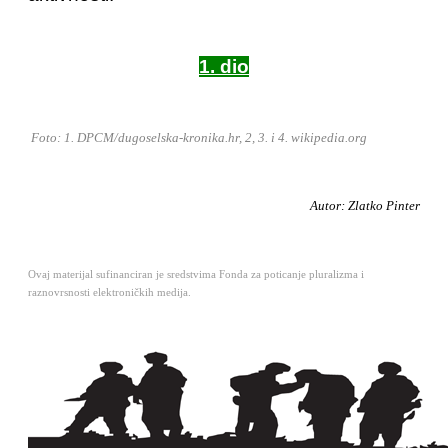
1. dio
Foto: 1. DPCM/dugoselska-kronika.hr, 2, 3. i 4. wikipedia.org
Autor: Zlatko Pinter
Ovaj materijal sufinanciran je sredstvima Fonda za poticanje pluralizma i
raznovrsnosti elektroničkih medija.