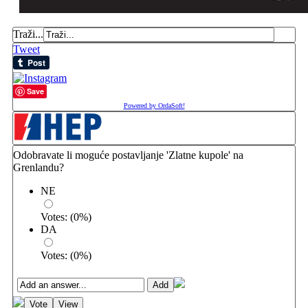
Traži...
Tweet
Save
Powered by OrdaSoft!
Odobravate li moguće postavljanje 'Zlatne kupole' na
Grenlandu?
NE
Votes:
(
0
%)
DA
Votes:
(
0
%)