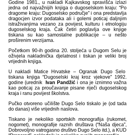
Godine 1981., u nakladi Kajkavskog spravišća izlazi
jedna od najvažnijih knjiga o dugoselskom kraju: “Po
dragome kraju: Dugoselsko područje” i ona predstavlja
dragocjen izvor podataka ali i golemi poticaj daljnjim
istraživanjima vezano za povijest, kulturu i etnologiju
dugoselskog kraja. Čak četiri poglavlja ove knjige
tiskana su kao samostalne publikacije – u nešto
proširenim verzijama.
Početkom 90-ih godina 20. stoljeća u Dugom Selu je
oživjela nakladnička djelatnost i tiskan je veliki broj
vrijednih knjiga.
U nakladi Matice Hrvatske – Ogranak Dugo Selo
tiskana knjiga “Dugoselski kraj kroz vjekove” 1992.
godine (urednik
Ivan Pandžić
i ona je iznimno važna
kao poticaj za proučavanje pisane riječi dugoselskog
kraja i ranu povijest školstva.
Pučko otvoreno učilište Dugo Selo tiskalo je (od tada
do danas) više vrijednih naslova.
Tiskano je nekoliko sportskih monografija (rukomet,
nogomet), monografije raznih društava (“Naša djeca”,
Dobrovoljno vatrogasno društvo Dugo Selo itd.), a KUD