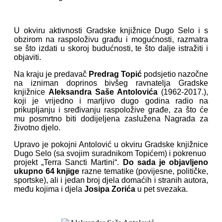
U okviru aktivnosti Gradske knjižnice Dugo Selo i s
obzirom na raspoloživu građu i mogućnosti, razmatra
se što izdati u skoroj budućnosti, te što dalje istražiti i
objaviti.
Na kraju je predavač
Predrag Topić
podsjetio nazočne
na izniman doprinos bivšeg ravnatelja Gradske
knjižnice
Aleksandra Saše Antolovića
(1962-2017.),
koji je vrijedno i marljivo dugo godina radio na
prikupljanju i sređivanju raspoložive građe, za što će
mu posmrtno biti dodijeljena zaslužena Nagrada za
životno djelo.
Upravo je pokojni Antolović u okviru Gradske knjižnice
Dugo Selo (sa svojim suradnikom Topićem) i pokrenuo
projekt „Terra Sancti Martini“.
Do sada je objavljeno
ukupno 64 knjige
razne tematike (povijesne, političke,
sportske), ali i jedan broj djela domaćih i stranih autora,
među kojima i djela
Josipa Zorića
u pet svezaka.