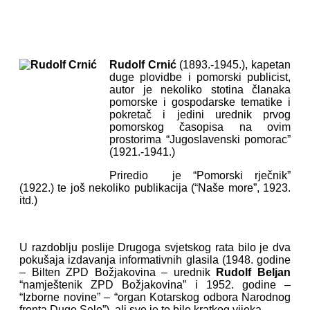
Rudolf Crnić
(1893.-1945.), kapetan
duge plovidbe i pomorski publicist,
autor je nekoliko stotina članaka
pomorske i gospodarske tematike i
pokretač i jedini urednik prvog
pomorskog časopisa na ovim
prostorima “Jugoslavenski pomorac”
(1921.-1941.)
Priredio je “Pomorski rječnik”
(1922.) te još nekoliko publikacija (“Naše more”, 1923.
itd.)
U razdoblju poslije Drugoga svjetskog rata bilo je dva
pokušaja izdavanja informativnih glasila (1948. godine
– Bilten ZPD Božjakovina – urednik
Rudolf Beljan
“namještenik ZPD Božjakovina” i 1952. godine –
“Izborne novine” – “organ Kotarskog odbora Narodnog
fronta Dugo Selo”), ali sve je to bilo kratkog vijeka.