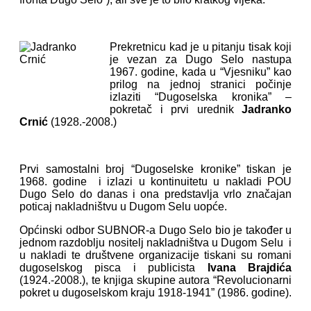
Prekretnicu kad je u pitanju tisak koji
je vezan za Dugo Selo nastupa
1967. godine, kada u “Vjesniku” kao
prilog na jednoj stranici počinje
izlaziti “Dugoselska kronika” –
pokretač i prvi urednik
Jadranko
Crnić
(1928.-2008.)
Prvi samostalni broj “Dugoselske kronike” tiskan je
1968. godine i izlazi u kontinuitetu u nakladi POU
Dugo Selo do danas i ona predstavlja vrlo značajan
poticaj nakladništvu u Dugom Selu uopće.
Općinski odbor SUBNOR-a Dugo Selo bio je također u
jednom razdoblju nositelj nakladništva u Dugom Selu i
u nakladi te društvene organizacije tiskani su romani
dugoselskog pisca i publicista
Ivana Brajdića
(1924.-2008.), te knjiga skupine autora “Revolucionarni
pokret u dugoselskom kraju 1918-1941” (1986. godine).