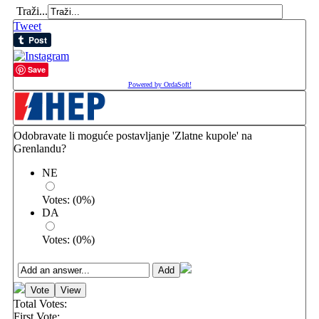
Traži...
Tweet
Save
Powered by OrdaSoft!
Odobravate li moguće postavljanje 'Zlatne kupole' na
Grenlandu?
NE
Votes:
(
0
%)
DA
Votes:
(
0
%)
Total Votes:
First Vote: