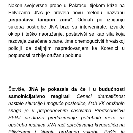
N
akon svojevrsne probe u Pakracu, tijekom krize na
Plitvicama JNA je provela novu metodu, nazvanu
„
uspostava tampon zona
“. Odmah po izbijanju
sukoba postrojbe JNA
brzo su intervenirale, izvukle
oklop i teško naoružanje, postavivši se kao sila koja
razdvaja zaraćene strane, time onemogućivši hrvatskoj
policiji da daljnjim napredovanjem ka Korenici u
potpunosti razbije oružanu pobunu.
Štoviše,
JNA je pokazala da će i u budućnosti
samoinicijativno reagirati
:
Ceneći dramatičnost
nastale situacije i moguće posledice, štab VK oružanih
snaga je u prepodnevnim časovima Predsedništvu
SFRJ predložio preduzimanje potrebnih mera uz
upotrebu jedinica JNA radi sprečavanja krvoprolića na
Plitvicama i širenja oružanog sukoba. Pošto je