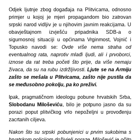
Odjek ljutnje zbog događaja na Plitvicama, odnosno
primjer u kojoj je mjeri propagandom bio zatrovan
srpski narod vidljiv je u njihovim javnim reakcijama. U
obavještajnom izvješću pripadnika SDB-a o
sigurnosnoj situaciji u općinama Vrginmost, Vojnić i
Topusko navodi se:
Ovde više nema straha od
eventualnog rata, naprotiv mlađi ljudi, ali i prvoborci,
iznose da rat treba početi što prije, da više nemaju
živaca, da su na rubu izdržljivosti.
Ljute se na Armiju
zašto se mešala u Plitvicama, zašto nije pustila da
se međusobno pokolju, pa ko preživi.
Ipak, pragmatičnom ideologu pobune hrvatskih Srba,
Slobodanu Miloševiću
, bilo je potpuno jasno da su
porazi poput plitvičkog vrlo nepoželjni u provođenju
zacrtanih ciljeva.
Nakon što su srpski pobunjenici u prvim sukobima s
hrvatskom policijom doživjeli poraze, Milošević je očito