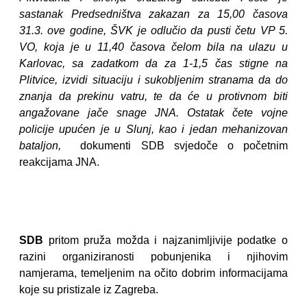
sastanak Predsedništva zakazan za 15,00 časova
31.3. ove godine, ŠVK je odlučio da pusti četu VP 5.
VO, koja je u 11,40 časova čelom bila na ulazu u
Karlovac, sa zadatkom da za 1-1,5 čas stigne na
Plitvice, izvidi situaciju i sukobljenim stranama da do
znanja da prekinu vatru, te da će u protivnom biti
angažovane jače snage JNA. Ostatak čete vojne
policije upućen je u Slunj, kao i jedan mehanizovan
bataljon,
dokumenti SDB svjedoče o početnim
reakcijama JNA.
SDB
pritom pruža možda i najzanimljivije podatke o
razini organiziranosti pobunjenika i njihovim
namjerama, temeljenim na očito dobrim informacijama
koje su pristizale iz Zagreba.