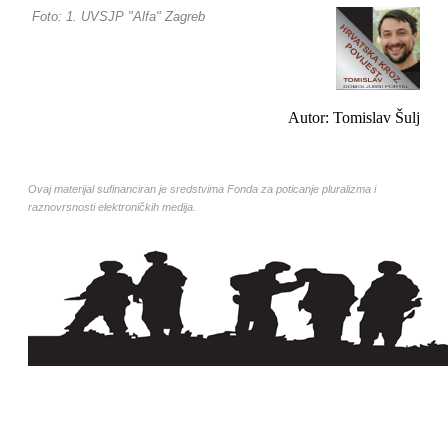
Foto: 1. UVSJP "Alfa" Zagreb
Autor: Tomislav Šulj
Ovaj materijal sufinanciran je sredstvima Fonda za poticanje pluralizma i
raznovrsnosti elektroničkih medija.