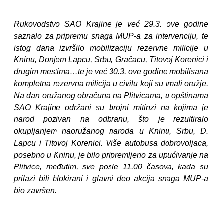
Rukovodstvo SAO Krajine je već 29.3. ove godine
saznalo za pripremu snaga MUP-a za intervenciju, te
istog dana izvršilo mobilizaciju rezervne milicije u
Kninu, Donjem Lapcu, Srbu, Gračacu, Titovoj Korenici i
drugim mestima…te je već 30.3. ove godine mobilisana
kompletna rezervna milicija u civilu koji su imali oružje.
Na dan oružanog obračuna na Plitvicama, u opštinama
SAO Krajine održani su brojni mitinzi na kojima je
narod pozivan na odbranu, što je rezultiralo
okupljanjem naoružanog naroda u Kninu, Srbu, D.
Lapcu i Titovoj Korenici. Više autobusa dobrovoljaca,
posebno u Kninu, je bilo pripremljeno za upućivanje na
Plitvice, međutim, sve posle 11.00 časova, kada su
prilazi bili blokirani i glavni deo akcija snaga MUP-a
bio završen.