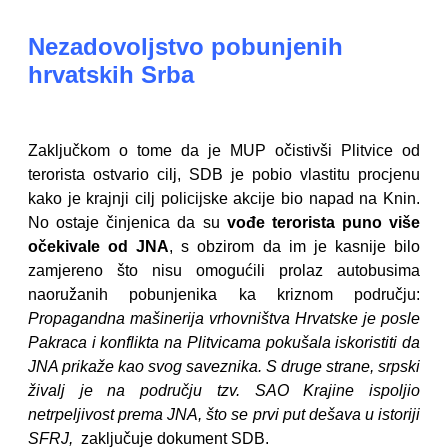
Nezadovoljstvo pobunjenih
hrvatskih Srba
Zaključkom o tome da je MUP očistivši Plitvice od
terorista ostvario cilj, SDB je pobio vlastitu procjenu
kako je krajnji cilj policijske akcije bio napad na Knin.
No ostaje činjenica da su
vođe terorista puno više
očekivale od JNA
, s obzirom da im je kasnije bilo
zamjereno što nisu omogućili prolaz autobusima
naoružanih pobunjenika ka kriznom području:
Propagandna mašinerija vrhovništva Hrvatske je posle
Pakraca i konflikta na Plitvicama pokušala iskoristiti da
JNA prikaže kao svog saveznika. S druge strane, srpski
živalj je na području tzv. SAO Krajine ispoljio
netrpeljivost prema JNA, što se prvi put dešava u istoriji
SFRJ,
zaključuje dokument SDB.