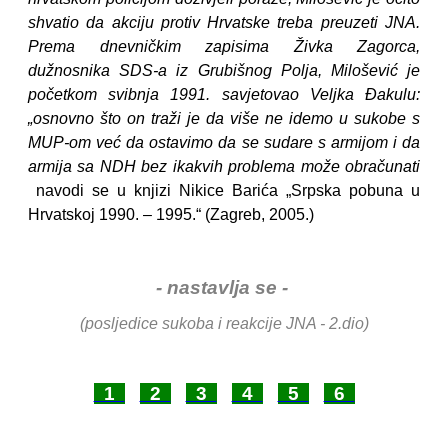
shvatio da akciju protiv Hrvatske treba preuzeti JNA.
Prema dnevničkim zapisima Živka Zagorca,
dužnosnika SDS-a iz Grubišnog Polja, Milošević je
početkom svibnja 1991. savjetovao Veljka Đakulu:
„osnovno što on traži je da više ne idemo u sukobe s
MUP-om već da ostavimo da se sudare s armijom i da
armija sa NDH bez ikakvih problema može obračunati
navodi se u knjizi Nikice Barića „Srpska pobuna u
Hrvatskoj 1990. – 1995.“ (Zagreb, 2005.)
- nastavlja se -
(posljedice sukoba i reakcije JNA - 2.dio)
1
2
3
4
5
6