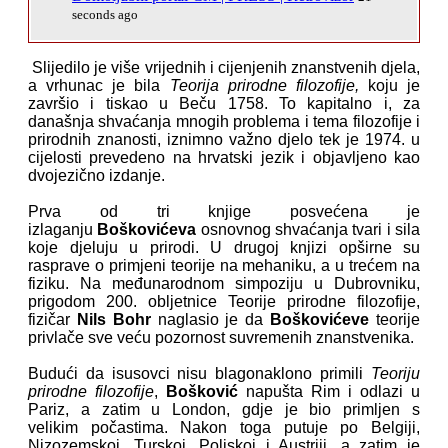
seconds ago
Slijedilo je više vrijednih i cijenjenih znanstvenih djela,
a vrhunac je bila
Teorija prirodne filozofije,
koju je
završio i tiskao u Beču 1758. To kapitalno i, za
današnja shvaćanja mnogih problema i tema filozofije i
prirodnih znanosti, iznimno važno djelo tek je 1974. u
cijelosti prevedeno na hrvatski jezik i objavljeno kao
dvojezično izdanje.
Prva od tri knjige posvećena je
izlaganju
Boškovićeva
osnovnog shvaćanja tvari i sila
koje djeluju u prirodi. U drugoj knjizi opširne su
rasprave o primjeni teorije na mehaniku, a u trećem na
fiziku. Na međunarodnom simpoziju u Dubrovniku,
prigodom 200. obljetnice Teorije prirodne filozofije,
fizičar
Nils Bohr
naglasio je da
Boškovićeve
teorije
privlače sve veću pozornost suvremenih znanstvenika.
Budući da isusovci nisu blagonaklono primili
Teoriju
prirodne filozofije
,
Bošković
napušta Rim i odlazi u
Pariz, a zatim u London, gdje je bio primljen s
velikim počastima. Nakon toga putuje po Belgiji,
Nizozemskoj, Turskoj, Poljskoj i Austriji, a zatim je