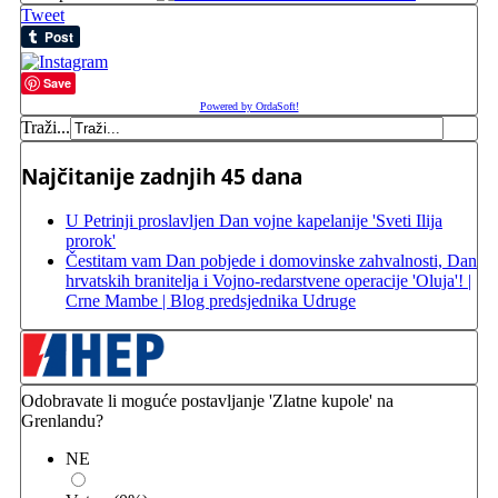
Tweet
Save
Powered by OrdaSoft!
Traži...
Najčitanije zadnjih 45 dana
U Petrinji proslavljen Dan vojne kapelanije 'Sveti Ilija
prorok'
Čestitam vam Dan pobjede i domovinske zahvalnosti, Dan
hrvatskih branitelja i Vojno-redarstvene operacije 'Oluja'! |
Crne Mambe | Blog predsjednika Udruge
Odobravate li moguće postavljanje 'Zlatne kupole' na
Grenlandu?
NE