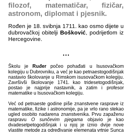
filozof, matematičar, fizičar,
astronom, diplomat i pjesnik.
Rođen je 18. svibnja 1711. kao osmo dijete u
dubrovačkoj obitelji
Bošković
, podrijetlom iz
Hercegovine.
...
Školu je
Ruđer
počeo pohađati u Isusovačkom
kolegiju u Dubrovniku, a već je kao petnaestogodišnjak
nastavio školovanje u Rimskom isusovačkom kolegiju.
Završivši školovanje 1741. kao tridesetogodišnjak,
postao je najprije nastavnik, a zatim i profesor
matematike u Isusovačkom kolegiju.
Već od petnaeste godine piše znanstvene rasprave iz
matematike, fizike i astronomije, pa je vrlo rano stekao
ugled osobito nadarena znanstvenika. Prvu zapaženu
raspravu
O sunčevim pjegama
objavio je kao
dvadesetpetogodišnjak i u njoj je iznio dvije nove
vlastite metode za određivanje elemenata vrtnje Sunca