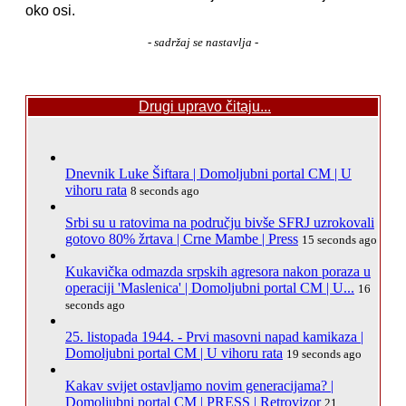
oko osi.
- sadržaj se nastavlja -
Drugi upravo čitaju...
Dnevnik Luke Šiftara | Domoljubni portal CM | U
vihoru rata
8 seconds ago
Srbi su u ratovima na području bivše SFRJ uzrokovali
gotovo 80% žrtava | Crne Mambe | Press
15 seconds ago
Kukavička odmazda srpskih agresora nakon poraza u
operaciji 'Maslenica' | Domoljubni portal CM | U...
16
seconds ago
25. listopada 1944. - Prvi masovni napad kamikaza |
Domoljubni portal CM | U vihoru rata
19 seconds ago
Kakav svijet ostavljamo novim generacijama? |
Domoljubni portal CM | PRESS | Retrovizor
21