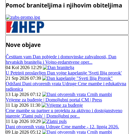
Pomoć braniteljima i njihovim obiteljima
Nove objave
Čestitam vam Dan pobjede i domovinske zahvalnosti, Dan
hrvatskih branitelja i Vojno-redarstvene oper...
04 Kol 2026 12:29
U Petrinji proslavljen Dan vojne kapelanije 'Sveti Ilija prorok'
21 Srp 2026 07:39
Održani Dani otvorenih vrata Udruge Crne mambe i edukativna
radionica
13 Lip 2026 07:12
Vrijeme za buđenje | Domoljubni portal CM | Press
11 Lip 2026 11:30
Crne mambe su partner u projektu za aktivno i dostojanstveno
starenje 'Zlatni puls' | Domoljubni por...
11 Lip 2026 10:29
Dani otvorenih vrata Udruge Crne mambe - 12. lipnja 2026.
09 Lip 2026 05:12