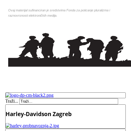
Ovaj materijal sufinanciran je sredstvima Fonda za poticanje pluralizma i
raznovrsnosti elektroničkih medija.
Traži...
Harley-Davidson Zagreb