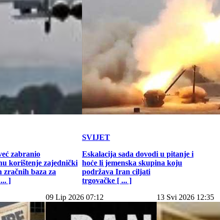
SVIJET
već zabranio
Eskalacija sada dovodi u pitanje i
u korištenje zajednički
hoće li jemenska skupina koju
h zračnih baza za
podržava Iran ciljati
.. ]
trgovačke [ ... ]
09 Lip 2026 07:12
13 Svi 2026 12:35