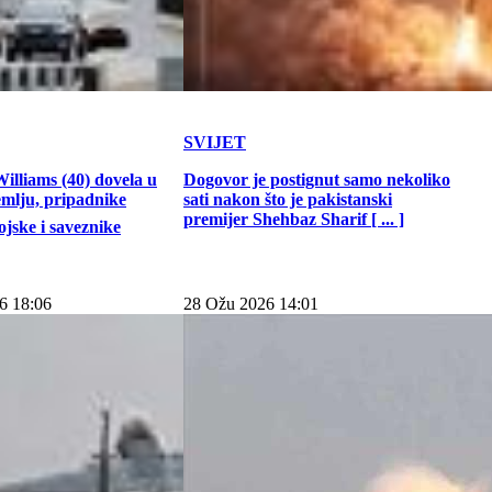
SVIJET
illiams (40) dovela u
Dogovor je postignut samo nekoliko
emlju, pripadnike
sati nakon što je pakistanski
premijer Shehbaz Sharif [ ... ]
jske i saveznike
6 18:06
28 Ožu 2026 14:01