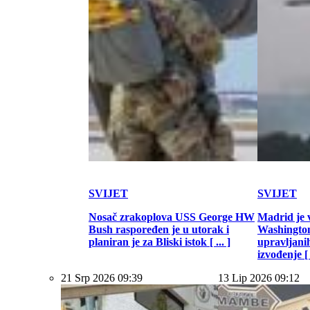
SVIJET
SVIJET
Nosač zrakoplova USS George HW
Madrid je 
Bush raspoređen je u utorak i
Washington
planiran je za Bliski istok [ ... ]
upravljani
izvođenje [ .
21 Srp 2026 09:39
13 Lip 2026 09:12