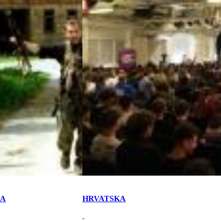
KA
HRVATSKA