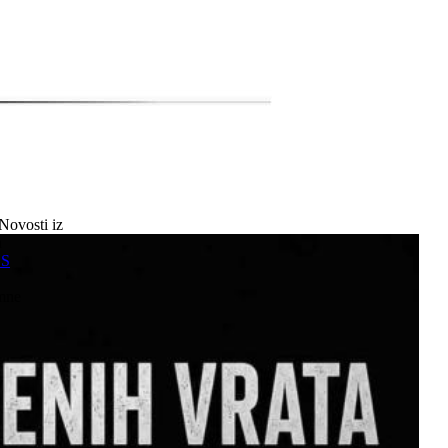
Novosti iz
a
SS
mne