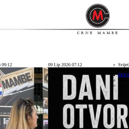
6 09:12
09 Lip 2026 07:12
Svijet
svijet
PRE
Sport
Kolu