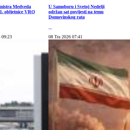
inistra Medveda
U Samoboru i Svetoj Nedelji
. obljetnice VRO
održan sat povijesti na temu
Domovinskog rata
 09:23
08 Tra 2026 07:41