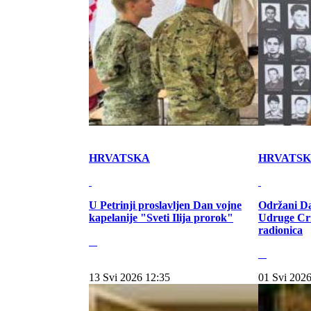
HRVATSKA
HRVATS
U Petrinji proslavljen Dan vojne
Održani Da
kapelanije "Sveti Ilija prorok"
Udruge Cr
radionica
13 Svi 2026 12:35
01 Svi 2026