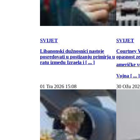
SVIJET
SVIJET
Libanonski dužnosnici nastoje
Courtney W
posredovati u postizanju primirja u
opasnost z
ratu između Izraela i [ ... ]
američke vo
Vojna [ ... ]
01 Tra 2026 15:08
30 Ožu 202