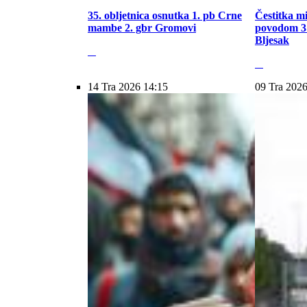
35. obljetnica osnutka 1. pb Crne
Čestitka m
mambe 2. gbr Gromovi
povodom 31
Bljesak
14 Tra 2026 14:15
09 Tra 2026