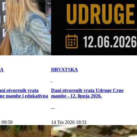
KA
HRVATSKA
ni otvorenih vrata
Dani otvorenih vrata Udruge Crne
ne mambe i edukativna
mambe - 12. lipnja 2026.
 09:59
14 Tra 2026 18:31