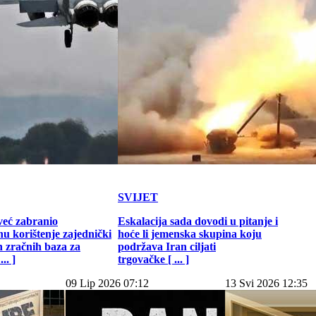
SVIJET
već zabranio
Eskalacija sada dovodi u pitanje i
u korištenje zajednički
hoće li jemenska skupina koju
h zračnih baza za
podržava Iran ciljati
.. ]
trgovačke [ ... ]
09 Lip 2026 07:12
13 Svi 2026 12:35