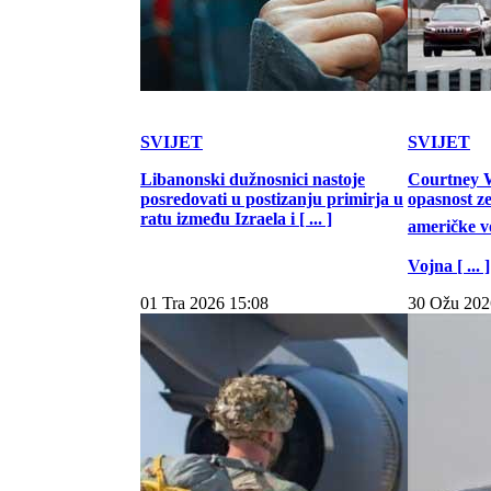
SVIJET
SVIJET
Libanonski dužnosnici nastoje
Courtney W
posredovati u postizanju primirja u
opasnost z
ratu između Izraela i [ ... ]
američke vo
Vojna [ ... ]
01 Tra 2026 15:08
30 Ožu 202