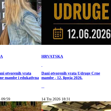
KA
HRVATSKA
ni otvorenih vrata
Dani otvorenih vrata Udruge Crne
ne mambe i edukativna
mambe - 12. lipnja 2026.
 09:59
14 Tra 2026 18:31