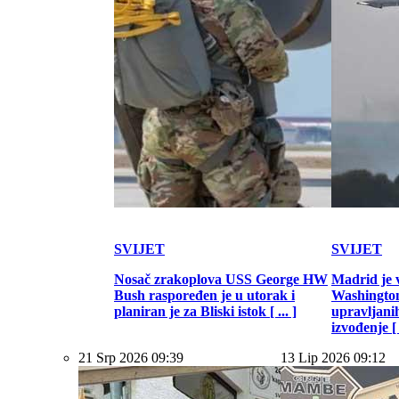
SVIJET
SVIJET
Nosač zrakoplova USS George HW
Madrid je 
Bush raspoređen je u utorak i
Washington
planiran je za Bliski istok [ ... ]
upravljani
izvođenje [ .
21 Srp 2026 09:39
13 Lip 2026 09:12