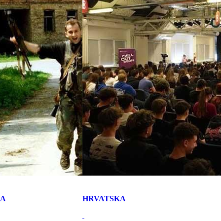
KA
HRVATSKA