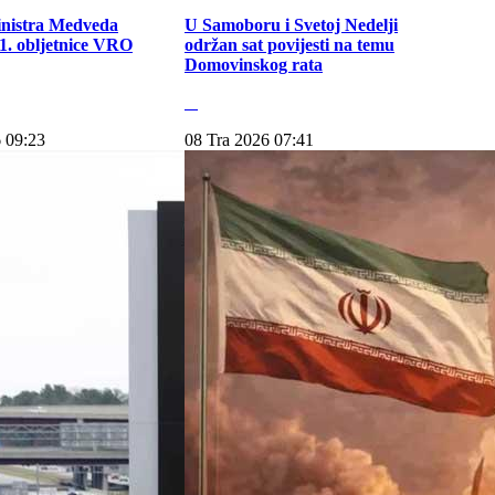
inistra Medveda
U Samoboru i Svetoj Nedelji
. obljetnice VRO
održan sat povijesti na temu
Domovinskog rata
 09:23
08 Tra 2026 07:41