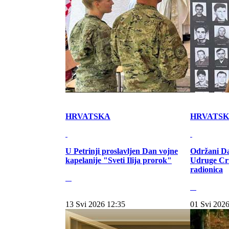
HRVATSKA
HRVATS
U Petrinji proslavljen Dan vojne
Održani Da
kapelanije "Sveti Ilija prorok"
Udruge Cr
radionica
13 Svi 2026 12:35
01 Svi 2026