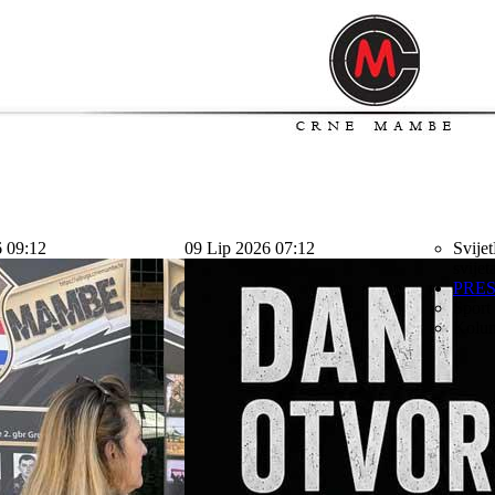
6 09:12
09 Lip 2026 07:12
Svijet
svijet
PRE
Sport
Kolu