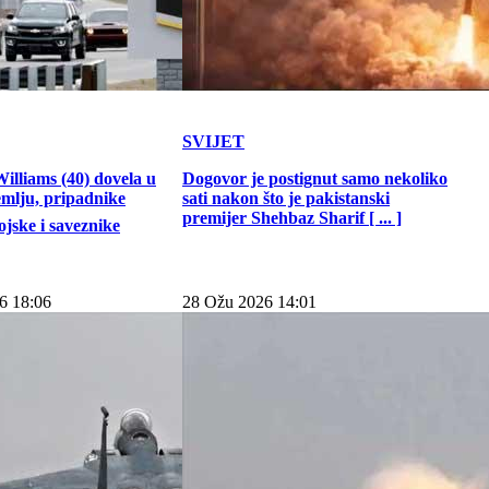
SVIJET
illiams (40) dovela u
Dogovor je postignut samo nekoliko
emlju, pripadnike
sati nakon što je pakistanski
premijer Shehbaz Sharif [ ... ]
jske i saveznike
6 18:06
28 Ožu 2026 14:01