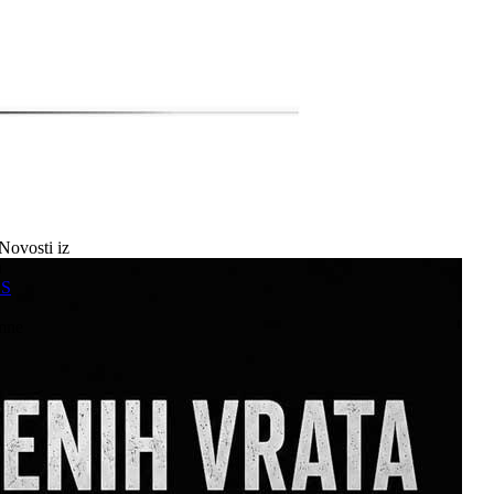
Novosti iz
a
SS
mne