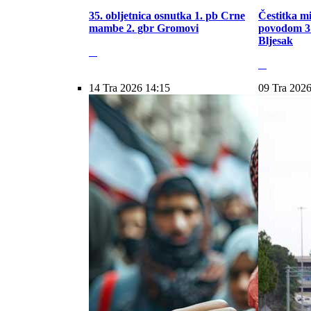
35. obljetnica osnutka 1. pb Crne
Čestitka m
mambe 2. gbr Gromovi
povodom 31
Bljesak
14 Tra 2026 14:15
09 Tra 2026