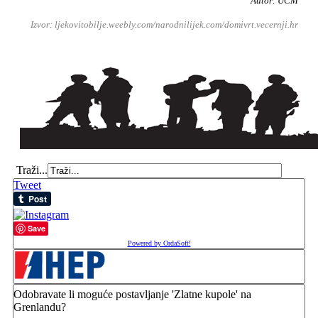
Autor: UCM
Izvor: ljekovitobilje.weebly.com/narodnilijek.com/domivrt.vecernji.hr
Traži...
Tweet
Save
Powered by OrdaSoft!
Odobravate li moguće postavljanje 'Zlatne kupole' na
Grenlandu?