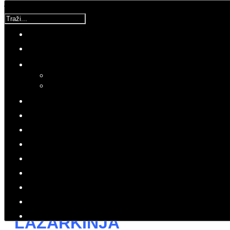
Traži...
Korisnička ocjena:
5
/
5
Molimo ocijenite
Bilje
Ponedjeljak, 24 Travanj 2017 22:21
Hitovi: 3535
ZDRAVLJE
LJEKOVITO BILJE
Regenerator za jetru i slezenu
LAZARKINJA