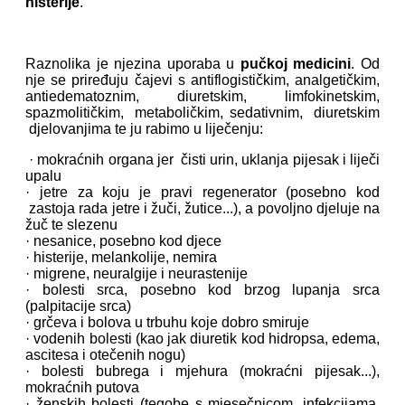
histerije
.
Raznolika je njezina uporaba u
pučkoj medicini
. Od
nje se priređuju čajevi s antiflogističkim, analgetičkim,
antiedematoznim, diuretskim, limfokinetskim,
spazmolitičkim, metaboličkim, sedativnim, diuretskim
djelovanjima te ju rabimo u liječenju:
· mokraćnih organa jer čisti urin, uklanja pijesak i liječi
upalu
· jetre za koju je pravi regenerator (posebno kod
zastoja rada jetre i žuči, žutice...), a povoljno djeluje na
žuč te slezenu
· nesanice, posebno kod djece
· histerije, melankolije, nemira
· migrene, neuralgije i neurastenije
· bolesti srca, posebno kod brzog lupanja srca
(palpitacije srca)
· grčeva i bolova u trbuhu koje dobro smiruje
· vodenih bolesti (kao jak diuretik kod hidropsa, edema,
ascitesa i otečenih nogu)
· bolesti bubrega i mjehura (mokraćni pijesak...),
mokraćnih putova
· ženskih bolesti (tegobe s mjesečnicom, infekcijama,