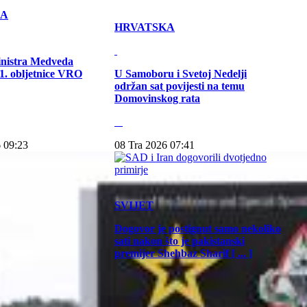
KA
HRVATSKA
inistra Medveda
. obljetnice VRO
U Samoboru i Svetoj Nedelji
održan sat povijesti na temu
Domovinskog rata
 09:23
08 Tra 2026 07:41
SVIJET
Dogovor je postignut samo nekoliko
sati nakon što je pakistanski
premijer Shehbaz Sharif [ ... ]