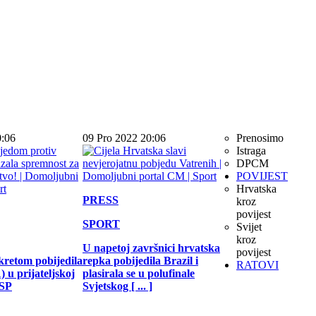
0:06
09 Pro 2022 20:06
Prenosimo
Istraga
DPCM
POVIJEST
Hrvatska
PRESS
kroz
povijest
SPORT
Svijet
kroz
U napetoj završnici hrvatska
povijest
kretom pobijedila
repka pobijedila Brazil i
RATOVI
 u prijateljskoj
plasirala se u polufinale
 SP
Svjetskog [ ... ]