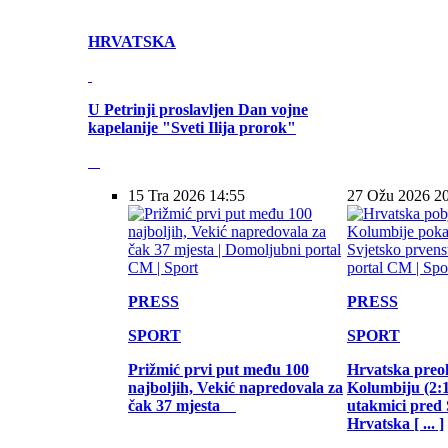
HRVATSKA
U Petrinji proslavljen Dan vojne
kapelanije "Sveti Ilija prorok"
15 Tra 2026 14:55
27 Ožu 2026 2
PRESS
PRESS
SPORT
SPORT
Prižmić prvi put među 100
Hrvatska preo
najboljih, Vekić napredovala za
Kolumbiju (2:1)
čak 37 mjesta
utakmici pred
Hrvatska [ ... ]