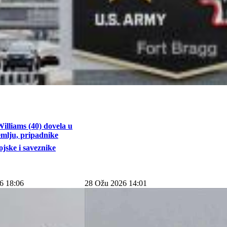
illiams (40) dovela u
emlju, pripadnike
jske i saveznike
6 18:06
28 Ožu 2026 14:01