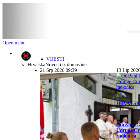
Open menu
VIJESTI
Hrvatska
Novosti iz domovine
21 Srp 2026 09:39
13 Lip 202
HRVATS
Održani Da
Udruge Cr
radionica