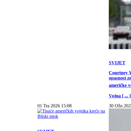
SVIJET
Courtney W
opasnost z
američke vo
Vojna [ ... ]
01 Tra 2026 15:08
30 Ožu 202