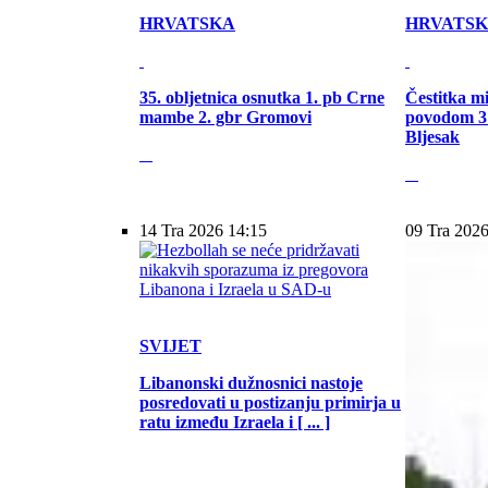
HRVATSKA
HRVATS
35. obljetnica osnutka 1. pb Crne
Čestitka m
mambe 2. gbr Gromovi
povodom 31
Bljesak
14 Tra 2026 14:15
09 Tra 2026
SVIJET
Libanonski dužnosnici nastoje
posredovati u postizanju primirja u
ratu između Izraela i [ ... ]