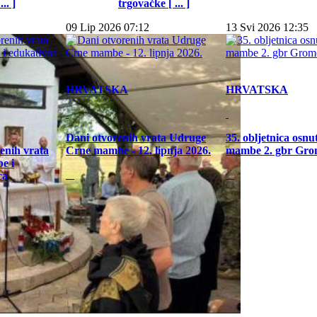
.. ]
trgovačke [ ... ]
09 Lip 2026 07:12
13 Svi 2026 12:35
HRVATSKA
HRVATSKA
Dani otvorenih vrata Udruge
35. obljetnica osn
enih vrata
Crne mambe - 12. lipnja 2026.
mambe 2. gbr Gro
e i
ca