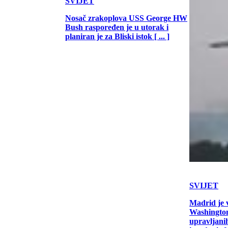
SVIJET
Nosač zrakoplova USS George HW
Bush raspoređen je u utorak i
planiran je za Bliski istok [ ... ]
SVIJET
Madrid je 
Washington
upravljani