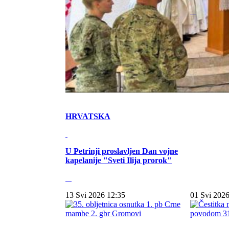
HRVATSKA
U Petrinji proslavljen Dan vojne
kapelanije "Sveti Ilija prorok"
13 Svi 2026 12:35
01 Svi 2026