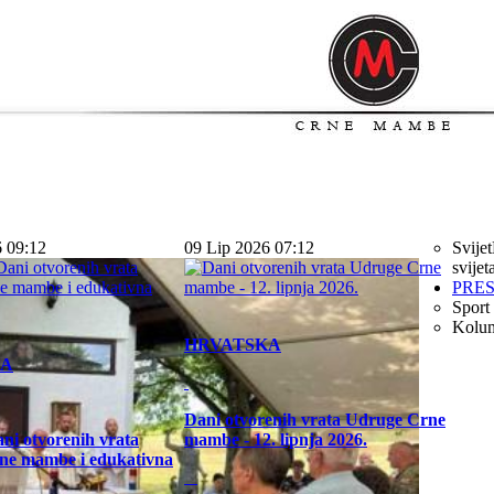
6 09:12
09 Lip 2026 07:12
Svijet
svijet
PRE
Sport
Kolu
HRVATSKA
KA
Dani otvorenih vrata Udruge Crne
ni otvorenih vrata
mambe - 12. lipnja 2026.
ne mambe i edukativna