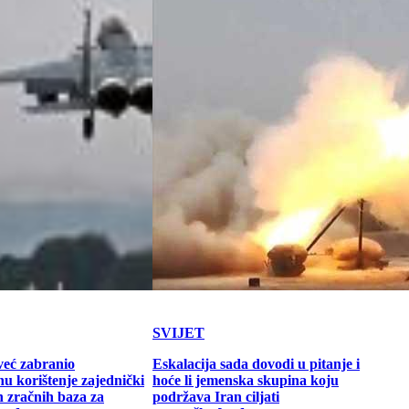
SVIJET
već zabranio
Eskalacija sada dovodi u pitanje i
u korištenje zajednički
hoće li jemenska skupina koju
h zračnih baza za
podržava Iran ciljati