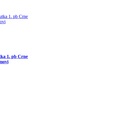
utka 1. pb Crne
movi