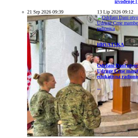
izvođenje [ .
21 Srp 2026 09:39
13 Lip 2026 09:12
HRVATSKA
Održani Dani otvor
Udruge Crne mamb
edukativna radioni