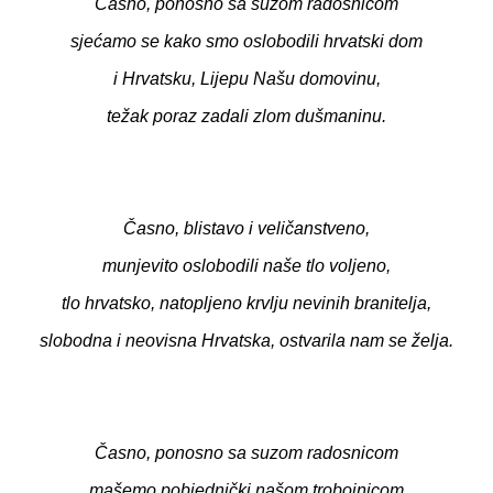
Časno, ponosno sa suzom radosnicom
sjećamo se kako smo oslobodili hrvatski dom
i Hrvatsku, Lijepu Našu domovinu,
težak poraz zadali zlom dušmaninu.
Časno, blistavo i veličanstveno,
munjevito oslobodili naše tlo voljeno,
tlo hrvatsko, natopljeno krvlju nevinih branitelja,
slobodna i neovisna Hrvatska, ostvarila nam se želja.
Časno, ponosno sa suzom radosnicom
mašemo pobjednički našom trobojnicom