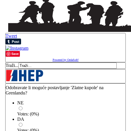
Tweet
Save
Powered by OrdaSoft!
Traži...
Odobravate li moguće postavljanje 'Zlatne kupole' na
Grenlandu?
NE
Votes:
(
0
%)
DA
Votes:
(
0
%)