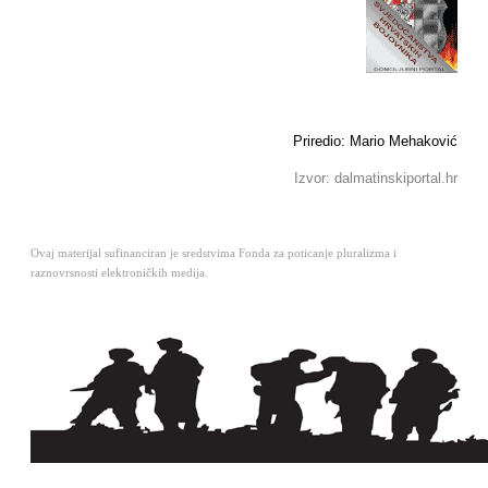
Priredio: Mario Mehaković
Izvor: dalmatinskiportal.hr
Ovaj materijal sufinanciran je sredstvima Fonda za poticanje pluralizma i
raznovrsnosti elektroničkih medija.