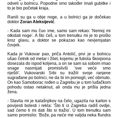
odveli u bolnicu. Popodne smo također imali gubitke i
to je bio početak kraja.
Ranili su ga u obje noge, a u bolnici ga je dočekao
doktor
Zoran Aleksijević
.
- Kada sam mu čuo ime, samo sam rekao: 'Nemoj mi
otkidati noge'. A što ćeš, u tom trenutku mi je to prošlo
kroz glavu, a doktor se pokazao kao nevjerojatan
čovjek.
Kada je Vukovar pao, priča Antolić, prvi je u bolnicu
ušao četnik od metar i žilet, kojemu je futrola škorpiona
dosezala do ispod koljena, a on se sam sa sobom imao
snage nasmijati promislivši 'sve veće smo
riješili'. Vukovarski Srbi su tražili svoje ranjene
sugrađane po bolnici, ne da bi im pomogli, već obrnuto.
On kao Samoborac rođen u Zagrebu je u tom luđačkom
pohodu ostao netaknut, ali onda mu je prišla jedna
žena.
- Stavila mi je kalašnjikov na čelo, ugazila na karton s
povijesti bolesti i rekla: 'Što ti iz Zagreba radiš ovdje,
sad ćemo ti mi dati što si tražio'. U tom trenutku sam
samo promislio: 'Bože, pa neće me valjda neka flundra