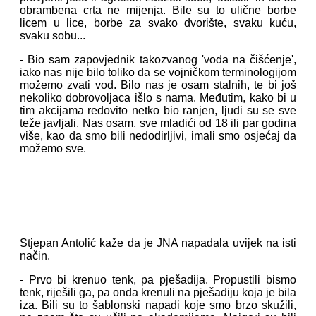
obrambena crta ne mijenja. Bile su to ulične borbe
licem u lice, borbe za svako dvorište, svaku kuću,
svaku sobu...
- Bio sam zapovjednik takozvanog 'voda na čišćenje',
iako nas nije bilo toliko da se vojničkom terminologijom
možemo zvati vod. Bilo nas je osam stalnih, te bi još
nekoliko dobrovoljaca išlo s nama. Međutim, kako bi u
tim akcijama redovito netko bio ranjen, ljudi su se sve
teže javljali. Nas osam, sve mladići od 18 ili par godina
više, kao da smo bili nedodirljivi, imali smo osjećaj da
možemo sve.
Stjepan Antolić kaže da je JNA napadala uvijek na isti
način.
- Prvo bi krenuo tenk, pa pješadija. Propustili bismo
tenk, riješili ga, pa onda krenuli na pješadiju koja je bila
iza. Bili su to šablonski napadi koje smo brzo skužili,