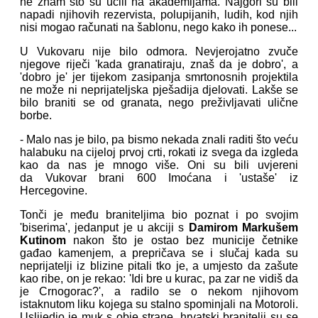
ne znam što su učili na akademijama. Najgori su bili
napadi njihovih rezervista, polupijanih, ludih, kod njih
nisi mogao računati na šablonu, nego kako ih ponese...
U Vukovaru nije bilo odmora. Nevjerojatno zvuče
njegove riječi 'kada granatiraju, znaš da je dobro', a
'dobro je' jer tijekom zasipanja smrtonosnih projektila
ne može ni neprijateljska pješadija djelovati. Lakše se
bilo braniti se od granata, nego preživljavati ulične
borbe.
- Malo nas je bilo, pa bismo nekada znali raditi što veću
halabuku na cijeloj prvoj crti, rokati iz svega da izgleda
kao da nas je mnogo više. Oni su bili uvjereni
da Vukovar brani 600 Imoćana i 'ustaše' iz
Hercegovine.
Tonči je među braniteljima bio poznat i po svojim
'biserima', jedanput je u akciji s
Damirom Markušem
Kutinom
nakon što je ostao bez municije četnike
gađao kamenjem, a prepričava se i slučaj kada su
neprijatelji iz blizine pitali tko je, a umjesto da zašute
kao ribe, on je rekao: 'Idi bre u kurac, pa zar ne vidiš da
je Crnogorac?', a radilo se o nekom njihovom
istaknutom liku kojega su stalno spominjali na Motoroli.
Uslijedio je muk s obje strane, hrvatski branitelji su se