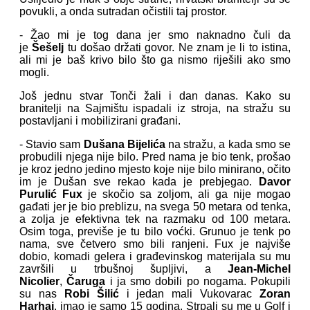
povukli, a onda sutradan očistili taj prostor.
- Žao mi je tog dana jer smo naknadno čuli da
je
Šešelj
tu došao držati govor. Ne znam je li to istina,
ali mi je baš krivo bilo što ga nismo riješili ako smo
mogli.
Još jednu stvar Tonči žali i dan danas. Kako su
branitelji na Sajmištu ispadali iz stroja, na stražu su
postavljani i mobilizirani građani.
- Stavio sam
Dušana Bijelića
na stražu, a kada smo se
probudili njega nije bilo. Pred nama je bio tenk, prošao
je kroz jedno jedino mjesto koje nije bilo minirano, očito
im je Dušan sve rekao kada je prebjegao.
Davor
Purulić Fux
je skočio sa zoljom, ali ga nije mogao
gađati jer je bio preblizu, na svega 50 metara od tenka,
a zolja je efektivna tek na razmaku od 100 metara.
Osim toga, previše je tu bilo voćki. Grunuo je tenk po
nama, sve četvero smo bili ranjeni. Fux je najviše
dobio, komadi gelera i građevinskog materijala su mu
završili u trbušnoj šupljivi, a
Jean-Michel
Nicolier
,
Čaruga
i ja smo dobili po nogama. Pokupili
su nas
Robi Šilić
i jedan mali Vukovarac
Zoran
Harhaj
, imao je samo 15 godina. Strpali su me u Golf i