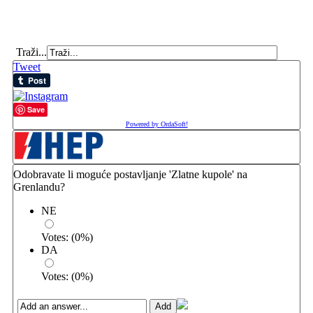
Traži...
Tweet
Save
Powered by OrdaSoft!
Odobravate li moguće postavljanje 'Zlatne kupole' na
Grenlandu?
NE
Votes:
(
0
%)
DA
Votes:
(
0
%)