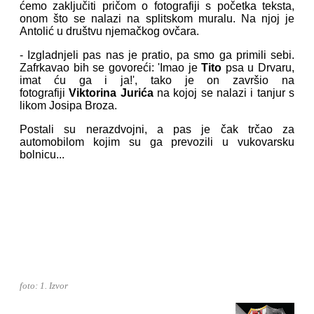
ćemo zaključiti pričom o fotografiji s početka teksta,
onom što se nalazi na splitskom muralu. Na njoj je
Antolić u društvu njemačkog ovčara.
- Izgladnjeli pas nas je pratio, pa smo ga primili sebi.
Zafrkavao bih se govoreći: 'Imao je
Tito
psa u Drvaru,
imat ću ga i ja!', tako je on završio na
fotografiji
Viktorina Jurića
na kojoj se nalazi i tanjur s
likom Josipa Broza.
Postali su nerazdvojni, a pas je čak trčao za
automobilom kojim su ga prevozili u vukovarsku
bolnicu...
foto: 1. Izvor