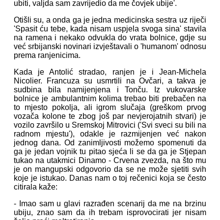
ubiti, valjda sam zavrijedio da me čovjek ubije'.
Otišli su, a onda ga je jedna medicinska sestra uz riječi
'Spasit ću tebe, kada nisam uspjela svoga sina' stavila
na ramena i nekako odvukla do vrata bolnice, gdje su
već srbijanski novinari izvještavali o 'humanom' odnosu
prema ranjenicima.
Kada je Antolić stradao, ranjen je i Jean-Michela
Nicolier. Francuza su usmrtili na Ovčari, a takva je
sudbina bila namijenjena i Tonču. Iz vukovarske
bolnice je ambulantnim kolima trebao biti prebačen na
to mjesto pokolja, ali igrom slučaja (greškom prvog
vozača kolone te zbog još par nevjerojatnih stvari) je
vozilo završilo u Sremskoj Mitrovici ('Svi sveci su bili na
radnom mjestu'), odakle je razmijenjen već nakon
jednog dana. Od zanimljivosti možemo spomenuti da
ga je jedan vojnik tu pitao sjeća li se da ga je Stjepan
tukao na utakmici Dinamo - Crvena zvezda, na što mu
je on mangupski odgovorio da se ne može sjetiti svih
koje je istukao. Danas nam o toj rečenici koja se često
citirala kaže:
- Imao sam u glavi razrađen scenarij da me na brzinu
ubiju, znao sam da ih trebam isprovocirati jer nisam