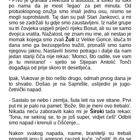
- Prvo je granata zveknula u autobus, a toliko su tukli
po nama da je most 'legao' za pet minuta. Od
protuoklopnog oružja smo imali jednu osu, nismo se
mogli suprotstaviti. Taj dan su pali Stari Jankovci, a mi
smo se zadržali tu gdje smo zaustavljeni. Iz naše grupe
su tri čovjeka uspjeli prijeći rijeku Bosut, ali su se samo
dvojica vratila. Nažalost, ne znam mu ime, ali nestao je
momak kojega smo zvali
Žuti
iz Velike Gorice. Iduća tri
dana smo ga bezuspješno tražili, pronašli smo samo
njegovu jaknu. Nastavili bismo potragu i dalje da nam
jedan stariji čiča nije rekao: 'Momci, što radite, sve vam
je tu minirano!' - sjetio se Stjepan Antolić Tonči
događaja od prije skoro tri desetljeća.
Ipak, Vukovar je bio nešto drugo, odmah prvog dana je
to shvatio. Došao je na Sajmište, uslijedio je jugo-
četnički napad.
- Sastalo se nebo i zemlja, šuta leti na sve strane. Prvi
put mi je palo na pamet: 'Bože, što je meni ovo trebalo'.
Nikada neću zaboraviti kako mi je
Široki
tada rekao:
'Tona, ne sekiraj se, to je još super, vidjet ćeš!' Odbili
smo napad i krenuli u čišćenje...
Nakon svakog napada, naime, branitelji su trebali
provjeriti jesu li agresori zauzeli kuće, 'očistiti' ih da se