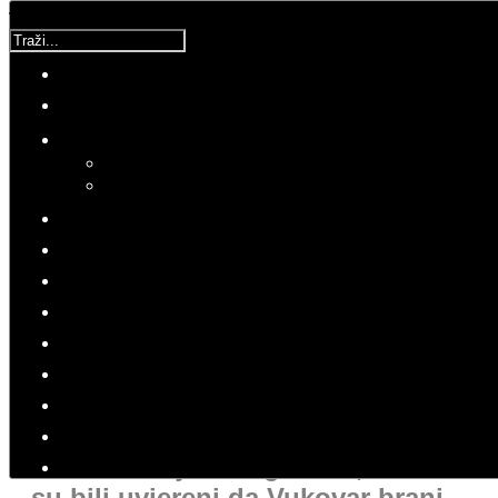
Traži...
Korisnička ocjena:
5
/
5
Molimo ocijenite
SHB
Srijeda, 08 Srpanj 2020 01:31
Hitovi: 7574
RATOVI
SVJEDOČANSTVA HRVATSKIH
BOJOVNIKA
"Rokali smo iz svega da izgleda
kao da nas je mnogo više, a oni
su bili uvjereni da Vukovar brani