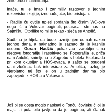
želio proći maltretiranja.
Inače, tu je imao i zanimljiv razgovor s jednim
rezervistom koji je, iznenađujuće, bio pristojan.
- Radije ću ovdje trpjeti sprdanja što čistim WC-ove
nego ići u Vukovar poginuti, potaracali ste nas na
Sajmištu. Otprilike to mi je rekao - sjeća se Antolić.
Sudbina je htjela da bude razmijenjen odmah nakon
jednog dana, a naknadno je saznao da je kasnije
osobno
Goran Hadžić
pokazivao zarobljenicima
njegovu fotografiju i raspitivao se. Fotografija je, priča
nam Antolić, snimljena u Zagrebu s hotela Esplanada
prilikom okupljanja HOS-ovaca, a zašto se osuđeni
ratni zločinac baš interesirao za Antolića, razlog je
vjerojatno taj što je on u zadnjim danima bio
zapovjednik HOS-a u Vukovaru.
Još bi se dosta moglo napisati o Tonču, čovjeku čijoj je
majci tri puta bilo javljeno da je poginuo, ali članak