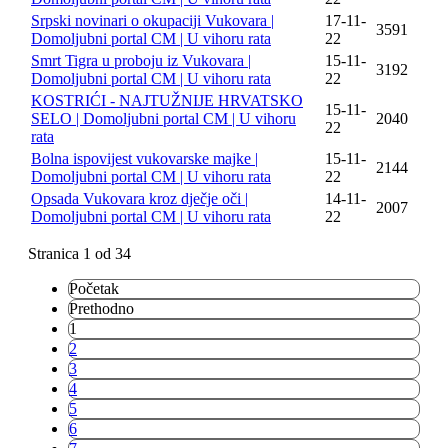
Srpski novinari o okupaciji Vukovara |
17-11-
3591
Domoljubni portal CM | U vihoru rata
22
Smrt Tigra u proboju iz Vukovara |
15-11-
3192
Domoljubni portal CM | U vihoru rata
22
KOSTRIĆI - NAJTUŽNIJE HRVATSKO
15-11-
SELO | Domoljubni portal CM | U vihoru
2040
22
rata
Bolna ispovijest vukovarske majke |
15-11-
2144
Domoljubni portal CM | U vihoru rata
22
Opsada Vukovara kroz dječje oči |
14-11-
2007
Domoljubni portal CM | U vihoru rata
22
Stranica 1 od 34
Početak
Prethodno
1
2
3
4
5
6