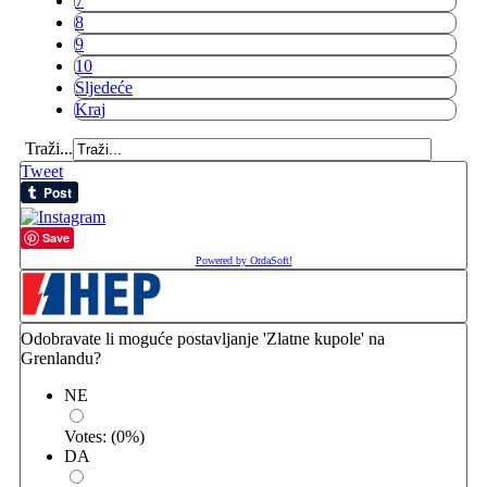
7
8
9
10
Sljedeće
Kraj
Traži...
Tweet
Save
Powered by OrdaSoft!
Odobravate li moguće postavljanje 'Zlatne kupole' na
Grenlandu?
NE
Votes:
(
0
%)
DA