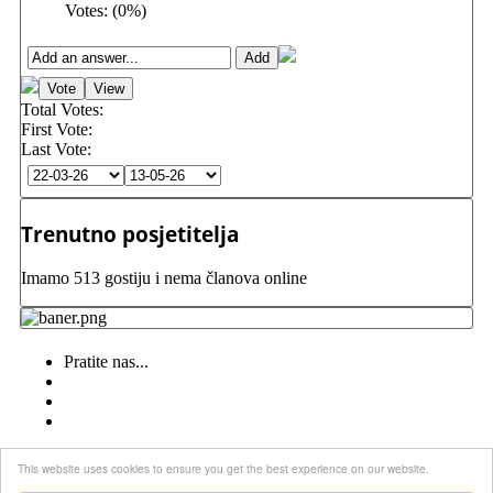
Votes:
(
0
%)
Total Votes:
First Vote:
Last Vote:
Trenutno posjetitelja
Imamo 513 gostiju i nema članova online
Pratite nas...
This website uses cookies to ensure you get the best experience on our website.
Nikada izdati nemoj Boga ni Hrvatsku svoju!