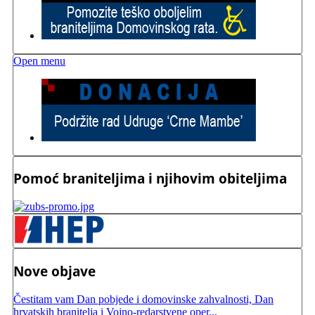
Open menu
Pomoć braniteljima i njihovim obiteljima
Nove objave
Čestitam vam Dan pobjede i domovinske zahvalnosti, Dan
hrvatskih branitelja i Vojno-redarstvene oper...