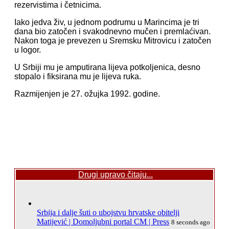
rezervistima i četnicima.
Iako jedva živ, u jednom podrumu u Marincima je tri
dana bio zatočen i svakodnevno mučen i premlaćivan.
Nakon toga je prevezen u Sremsku Mitrovicu i zatočen
u logor.
U Srbiji mu je amputirana lijeva potkoljenica, desno
stopalo i fiksirana mu je lijeva ruka.
Razmijenjen je 27. ožujka 1992. godine.
Drugi upravo čitaju...
Srbija i dalje šuti o ubojstvu hrvatske obitelji
Matijević | Domoljubni portal CM | Press
8 seconds ago