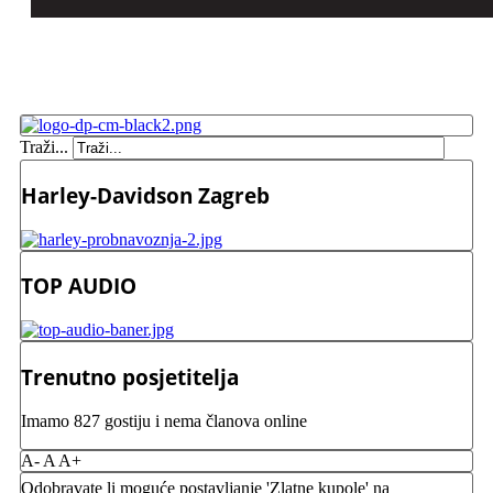
Traži...
Harley-Davidson Zagreb
TOP AUDIO
Trenutno posjetitelja
Imamo 827 gostiju i nema članova online
A-
A
A+
Odobravate li moguće postavljanje 'Zlatne kupole' na