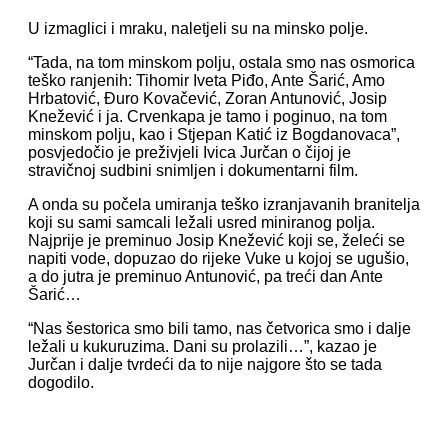
U izmaglici i mraku, naletjeli su na minsko polje.
“Tada, na tom minskom polju, ostala smo nas osmorica
teško ranjenih: Tihomir Iveta Piđo, Ante Šarić, Amo
Hrbatović, Đuro Kovačević, Zoran Antunović, Josip
Knežević i ja. Crvenkapa je tamo i poginuo, na tom
minskom polju, kao i Stjepan Katić iz Bogdanovaca”,
posvjedočio je preživjeli Ivica Jurčan o čijoj je
stravičnoj sudbini snimljen i dokumentarni film.
A onda su počela umiranja teško izranjavanih branitelja
koji su sami samcali ležali usred miniranog polja.
Najprije je preminuo Josip Knežević koji se, želeći se
napiti vode, dopuzao do rijeke Vuke u kojoj se ugušio,
a do jutra je preminuo Antunović, pa treći dan Ante
Šarić…
“Nas šestorica smo bili tamo, nas četvorica smo i dalje
ležali u kukuruzima. Dani su prolazili…”, kazao je
Jurčan i dalje tvrdeći da to nije najgore što se tada
dogodilo.