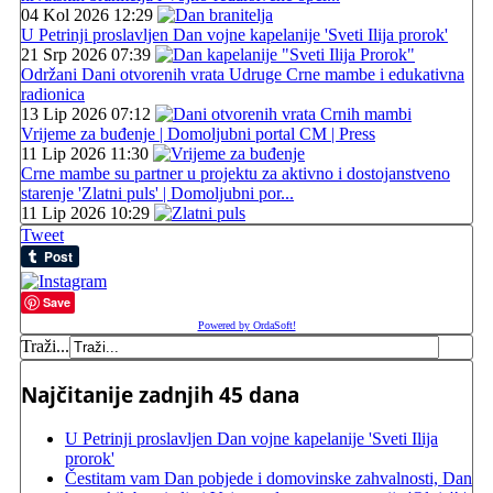
04 Kol 2026 12:29
U Petrinji proslavljen Dan vojne kapelanije 'Sveti Ilija prorok'
21 Srp 2026 07:39
Održani Dani otvorenih vrata Udruge Crne mambe i edukativna
radionica
13 Lip 2026 07:12
Vrijeme za buđenje | Domoljubni portal CM | Press
11 Lip 2026 11:30
Crne mambe su partner u projektu za aktivno i dostojanstveno
starenje 'Zlatni puls' | Domoljubni por...
11 Lip 2026 10:29
Tweet
Save
Powered by OrdaSoft!
Traži...
Najčitanije zadnjih 45 dana
U Petrinji proslavljen Dan vojne kapelanije 'Sveti Ilija
prorok'
Čestitam vam Dan pobjede i domovinske zahvalnosti, Dan