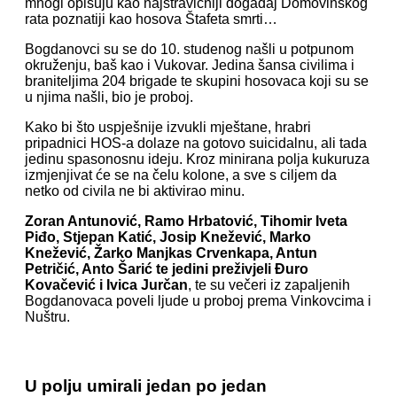
mnogi opisuju kao najstravičniji događaj Domovinskog
rata poznatiji kao hosova Štafeta smrti…
Bogdanovci su se do 10. studenog našli u potpunom
okruženju, baš kao i Vukovar. Jedina šansa civilima i
braniteljima 204 brigade te skupini hosovaca koji su se
u njima našli, bio je proboj.
Kako bi što uspješnije izvukli mještane, hrabri
pripadnici HOS-a dolaze na gotovo suicidalnu, ali tada
jedinu spasonosnu ideju. Kroz minirana polja kukuruza
izmjenjivat će se na čelu kolone, a sve s ciljem da
netko od civila ne bi aktivirao minu.
Zoran Antunović, Ramo Hrbatović, Tihomir Iveta
Piđo, Stjepan Katić, Josip Knežević, Marko
Knežević, Žarko Manjkas Crvenkapa, Antun
Petričić, Anto Šarić te jedini preživjeli Đuro
Kovačević i Ivica Jurčan
, te su večeri iz zapaljenih
Bogdanovaca poveli ljude u proboj prema Vinkovcima i
Nuštru.
U polju umirali jedan po jedan