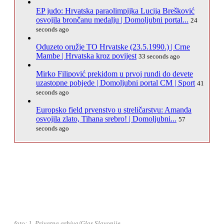
EP judo: Hrvatska paraolimpijka Lucija Brešković
osvojila brončanu medalju | Domoljubni portal...
24
seconds ago
Oduzeto oružje TO Hrvatske (23.5.1990.) | Crne
Mambe | Hrvatska kroz povijest
33 seconds ago
Mirko Filipović prekidom u prvoj rundi do devete
uzastopne pobjede | Domoljubni portal CM | Sport
41
seconds ago
Europsko field prvenstvo u streličarstvu: Amanda
osvojila zlato, Tihana srebro! | Domoljubni...
57
seconds ago
foto: 1. Privatna arhiva/Glas Slavonije