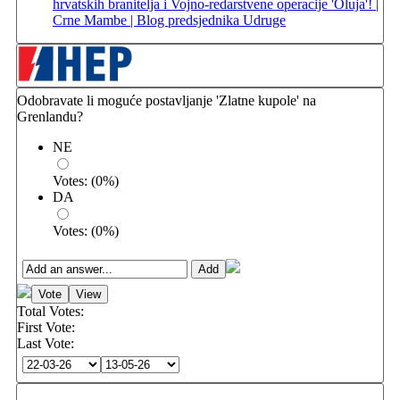
hrvatskih branitelja i Vojno-redarstvene operacije 'Oluja'! |
Crne Mambe | Blog predsjednika Udruge
Odobravate li moguće postavljanje 'Zlatne kupole' na
Grenlandu?
NE
Votes:
(
0
%)
DA
Votes:
(
0
%)
Total Votes:
First Vote:
Last Vote: