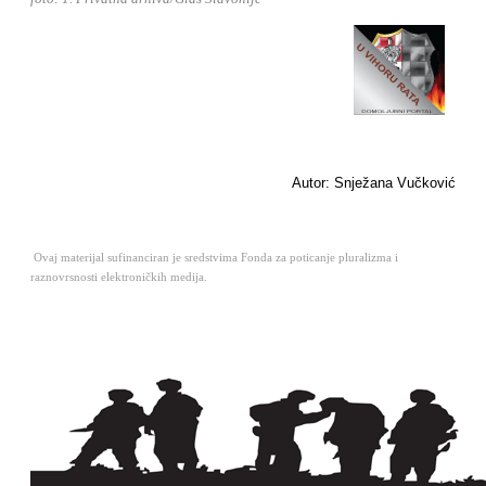
Autor: Snježana Vučković
Ovaj materijal sufinanciran je sredstvima Fonda za poticanje pluralizma i
raznovrsnosti elektroničkih medija.