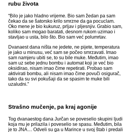
rubu života
“Bilo je jako hladno vrijeme. Bio sam žedan pa sam
čekao da se šatorsko krilo smrzne da ga pocuclam.
Oko mene je bio kukuruz, prljav i pljesnjiv. Grabio sam,
koliko sam mogao baratati, desnom rukom uzimao i
stavljao u usta, bilo što. Bio sam već polumrtav.
Dvanaest dana ništa ne jedete, ne pijete, temperatura
je jako u minusu, već sam se počeo smrzavati. Imao
sam namjeru ubiti se, to su bile muke. Međutim, imao
sam uz sebe jednu bombu i automat koji je već bio
oksidirao, nisam imao čime repetirati. Probao sam
aktivirati bombu, ali nisam imao čime povuči osigurač,
tako da su svi pokušaji da se spasim te muke bili
uzaludni.”
Strašno mučenje, pa kraj agonije
Tog dvanaestog dana Jurčan se poveselio skupini ljudi
koja mu je prilazila i poveselio se spasu. Međutim, bila
je to JNA… Odveli su ga u Marince u svoj štab i predali