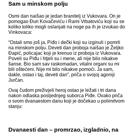
Sam u minskom polju
Osmi dan naišao je jedan branitelj iz Vukovara. On je
pomogao Đuri Kovačeviću i Rami Vrbatoviću koji su se
koliko toliko mogli oslanjati na noge pa ih je izvukao do
Vinkovaca:
“Ostali smo još ja, Piđo i dečki koji su izginuli i pomrli
na minskom polju. Deveti dan proboja naišao je Željko
Đapić, policajac koji je krenuo iz proboja iz Vukovara.
Poveli su Piđu i htjeli su i mene, ali nije bilo nikakve
šanse. Bio sam sav raskomadan, vitalni organi su mi
bili oštećeni. Nije mi bilo nikakve pomoći. Ja sam,
dakle, ostao i taj, deveti dan”, priča o svojoj agoniji
Jurčan.
Ovaj čudom preživjeli heroj ostao je ležati i tri dana
nakon odlaska posljednjeg suborca Piđe. Ovako priča
o svom dvanaestom danu koji je dočekao u polimrtvom
stanju:
Dvanaesti dan – promrzao, izgladnio, na