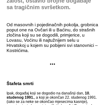
žalost, ostavio brojne događaje
sa tragičnim svršetkom.
Od masovnih i pojedinačnih pokolja, grobnica
poput one na Ovčari ili u Baćinu, do strašnih
zločina koji su se dogodili, primjerice, u
Lovasu, Voćinu ili najtužnijem selu u
Hrvatskoj u kojem su pobijeni svi stanovnici –
Kostrićima.
...
Štafeta smrti
Ipak, događaj koji se dogodio na današnji dan,
10.
studenog 1991.
, a koji je okončan 22. studenog 1991.
(iako se za neke se okončao mjesecima kasnije),