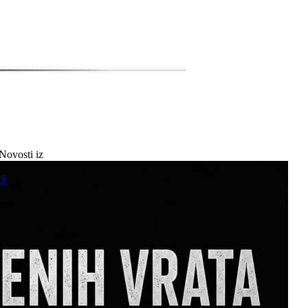
Novosti iz
a
SS
mne