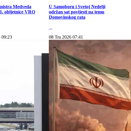
inistra Medveda
U Samoboru i Svetoj Nedelji
. obljetnice VRO
održan sat povijesti na temu
Domovinskog rata
 09:23
08 Tra 2026 07:41