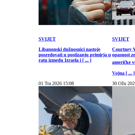
SVIJET
SVIJET
Libanonski dužnosnici nastoje
Courtney W
posredovati u postizanju primirja u
opasnost z
ratu između Izraela i [ ... ]
američke vo
Vojna [ ... ]
01 Tra 2026 15:08
30 Ožu 202