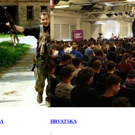
KA
HRVATSKA