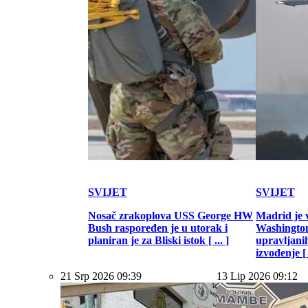
SVIJET
SVIJET
Nosač zrakoplova USS George HW
Madrid je 
Bush raspoređen je u utorak i
Washington
planiran je za Bliski istok [ ... ]
upravljani
izvođenje [ .
21 Srp 2026 09:39
13 Lip 2026 09:12