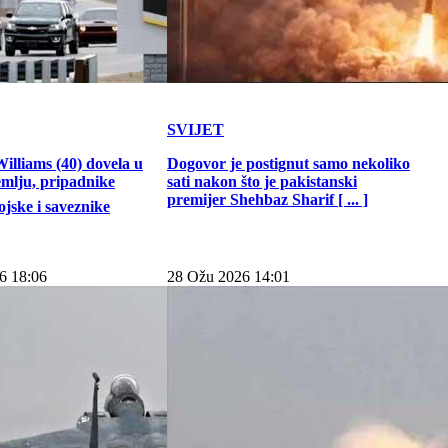
SVIJET
illiams (40) dovela u
Dogovor je postignut samo nekoliko
emlju, pripadnike
sati nakon što je pakistanski
premijer Shehbaz Sharif [ ... ]
jske i saveznike
6 18:06
28 Ožu 2026 14:01