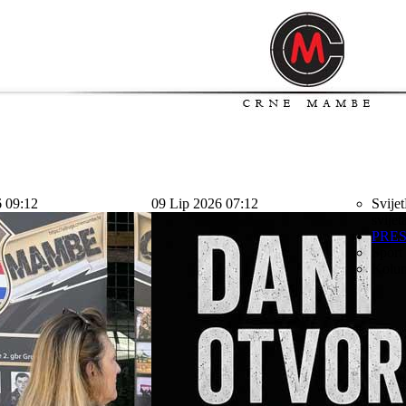
6 09:12
09 Lip 2026 07:12
Svijet
svijet
PRE
Sport
Kolu