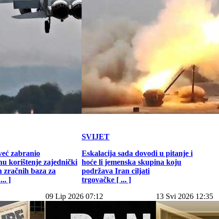
SVIJET
već zabranio
Eskalacija sada dovodi u pitanje i
u korištenje zajednički
hoće li jemenska skupina koju
h zračnih baza za
podržava Iran ciljati
.. ]
trgovačke [ ... ]
09 Lip 2026 07:12
13 Svi 2026 12:35