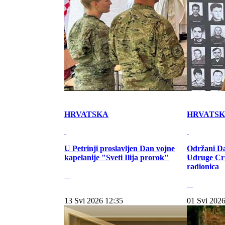
HRVATSKA
HRVATS
U Petrinji proslavljen Dan vojne
Održani Da
kapelanije "Sveti Ilija prorok"
Udruge Cr
radionica
13 Svi 2026 12:35
01 Svi 2026