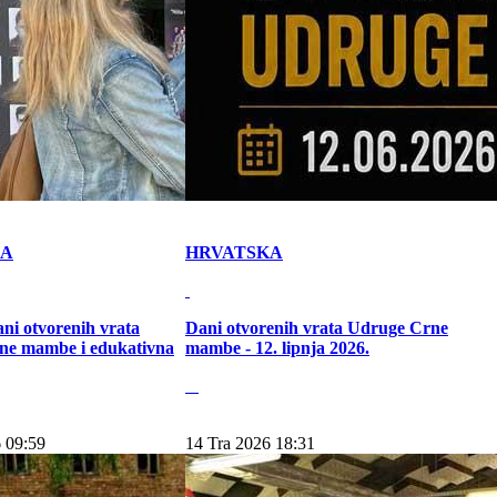
KA
HRVATSKA
ni otvorenih vrata
Dani otvorenih vrata Udruge Crne
ne mambe i edukativna
mambe - 12. lipnja 2026.
 09:59
14 Tra 2026 18:31