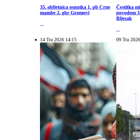
35. obljetnica osnutka 1. pb Crne
Čestitka m
mambe 2. gbr Gromovi
povodom 31
Bljesak
14 Tra 2026 14:15
09 Tra 2026