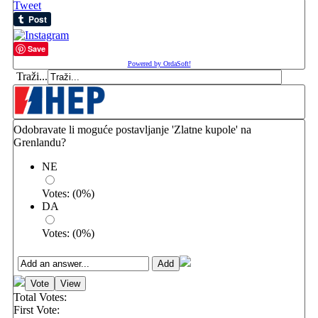
Tweet
Save
Powered by OrdaSoft!
Traži...
Odobravate li moguće postavljanje 'Zlatne kupole' na
Grenlandu?
NE
Votes:
(
0
%)
DA
Votes:
(
0
%)
Total Votes:
First Vote: