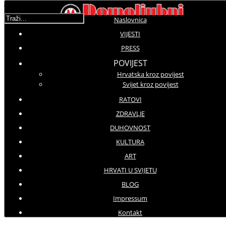
Traži...
Naslovnica
VIJESTI
Domoljubni portal
PRESS
POVIJEST
URVDR "Crne Mambe"
Hrvatska kroz povijest
Svijet kroz povijest
DOMOLJUBNI PORTAL CM |
RATOVI
Proizvodi i usluge
ZDRAVLJE
DUHOVNOST
Kontakt
KULTURA
ART
Kontakt
HRVATI U SVIJETU
Kontakt obrazac
BLOG
Impressum
Kontakt obrazac
Kontakt