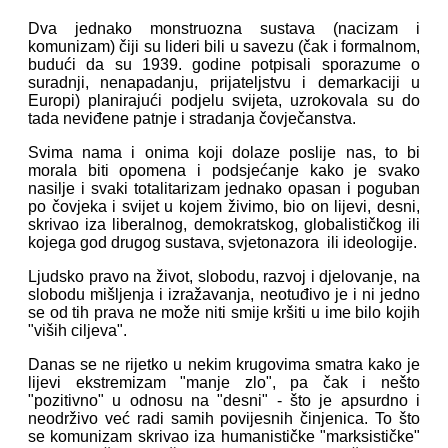
Dva jednako monstruozna sustava (nacizam i
komunizam) čiji su lideri bili u savezu (čak i formalnom,
budući da su 1939. godine potpisali sporazume o
suradnji, nenapadanju, prijateljstvu i demarkaciji u
Europi) planirajući podjelu svijeta, uzrokovala su do
tada neviđene patnje i stradanja čovječanstva.
Svima nama i onima koji dolaze poslije nas, to bi
morala biti opomena i podsjećanje kako je svako
nasilje i svaki totalitarizam jednako opasan i poguban
po čovjeka i svijet u kojem živimo, bio on lijevi, desni,
skrivao iza liberalnog, demokratskog, globalističkog ili
kojega god drugog sustava, svjetonazora ili ideologije.
Ljudsko pravo na život, slobodu, razvoj i djelovanje, na
slobodu mišljenja i izražavanja, neotuđivo je i ni jedno
se od tih prava ne može niti smije kršiti u ime bilo kojih
"viših ciljeva".
Danas se ne rijetko u nekim krugovima smatra kako je
lijevi ekstremizam "manje zlo", pa čak i nešto
"pozitivno" u odnosu na "desni" - što je apsurdno i
neodrživo već radi samih povijesnih činjenica. To što
se komunizam skrivao iza humanističke "marksističke"