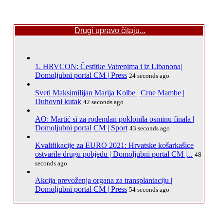
Drugi upravo čitaju...
1. HRVCON: Čestitke Vatrenima i iz Libanona|
Domoljubni portal CM | Press
24 seconds ago
Sveti Maksimilijan Marija Kolbe | Crne Mambe |
Duhovni kutak
42 seconds ago
AO: Martić si za rođendan poklonila osminu finala |
Domoljubni portal CM | Sport
43 seconds ago
Kvalifikacije za EURO 2021: Hrvatske košarkašice
ostvarile drugu pobjedu | Domoljubni portal CM |...
48
seconds ago
Akcija prevoženja organa za transplantaciju |
Domoljubni portal CM | Press
54 seconds ago