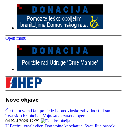
Open menu
Nove objave
Čestitam vam Dan pobjede i domovinske zahvalnosti, Dan
hrvatskih branitelja i Vojno-redarstvene oper...
04 Kol 2026 12:29
U Petrinji proslavljen Dan vojne kapelanije 'Sveti Ilija prorok'