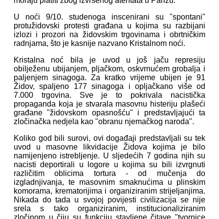
moraju platiti zbog izvršenog atentata u Parizu.
U noći 9/10. studenoga inscenirani su "spontani"
protužidovski protesti građana u kojima su razbijani
izlozi i prozori na židovskim trgovinama i obrtničkim
radnjama, što je kasnije nazvano Kristalnom noći.
Kristalna noć bila je uvod u još jaču represiju
obilježenu ubijanjem, pljačkom, oskvrnućem grobalja i
paljenjem sinagoga. Za kratko vrijeme ubijen je 91
Židov, spaljeno 177 sinagoga i opljačkano više od
7.000 trgovina. Sve je to pokrivala nacistička
propaganda koja je stvarala masovnu histeriju plašeći
građane "židovskom opasnošću" i predstavljajući ta
zločinačka nedjela kao "obranu njemačkog naroda".
Koliko god bili surovi, ovi događaji predstavljali su tek
uvod u masovne likvidacije Židova kojima je bilo
namijenjeno istrebljenje. U sljedećih 7 godina njih su
nacisti deportirali u logore u kojima su bili izvrgnuti
različitim oblicima tortura - od mučenja do
izgladnjivanja, te masovnim smaknućima u plinskim
komorama, krematorijima i organiziranim strijeljanjima.
Nikada do tada u svojoj povijesti civilizacija se nije
srela s tako organiziranim, institucionaliziranim
zločinom u čiju su funkciju stavljene čitave "tvornice