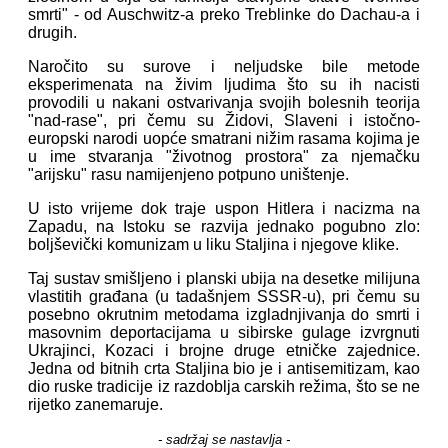
smrti" - od Auschwitz-a preko Treblinke do Dachau-a i
drugih.
Naročito su surove i neljudske bile metode
eksperimenata na živim ljudima što su ih nacisti
provodili u nakani ostvarivanja svojih bolesnih teorija
"nad-rase", pri čemu su Židovi, Slaveni i istočno-
europski narodi uopće smatrani nižim rasama kojima je
u ime stvaranja "životnog prostora" za njemačku
"arijsku" rasu namijenjeno potpuno uništenje.
U isto vrijeme dok traje uspon Hitlera i nacizma na
Zapadu, na Istoku se razvija jednako pogubno zlo:
boljševički komunizam u liku Staljina i njegove klike.
Taj sustav smišljeno i planski ubija na desetke milijuna
vlastitih građana (u tadašnjem SSSR-u), pri čemu su
posebno okrutnim metodama izgladnjivanja do smrti i
masovnim deportacijama u sibirske gulage izvrgnuti
Ukrajinci, Kozaci i brojne druge etničke zajednice.
Jedna od bitnih crta Staljina bio je i antisemitizam, kao
dio ruske tradicije iz razdoblja carskih režima, što se ne
rijetko zanemaruje.
- sadržaj se nastavlja -