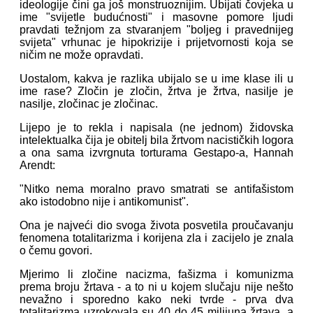
ideologije čini ga još monstruoznijim. Ubijati čovjeka u
ime "svijetle budućnosti" i masovne pomore ljudi
pravdati težnjom za stvaranjem "boljeg i pravednijeg
svijeta" vrhunac je hipokrizije i prijetvornosti koja se
ničim ne može opravdati.
Uostalom, kakva je razlika ubijalo se u ime klase ili u
ime rase? Zločin je zločin, žrtva je žrtva, nasilje je
nasilje, zločinac je zločinac.
Lijepo je to rekla i napisala (ne jednom) židovska
intelektualka čija je obitelj bila žrtvom nacističkih logora
a ona sama izvrgnuta torturama Gestapo-a, Hannah
Arendt:
"Nitko nema moralno pravo smatrati se antifašistom
ako istodobno nije i antikomunist".
Ona je najveći dio svoga života posvetila proučavanju
fenomena totalitarizma i korijena zla i zacijelo je znala
o čemu govori.
Mjerimo li zločine nacizma, fašizma i komunizma
prema broju žrtava - a to ni u kojem slučaju nije nešto
nevažno i sporedno kako neki tvrde - prva dva
totalitarizma uzrokovala su 40 do 45 milijuna žrtava, a