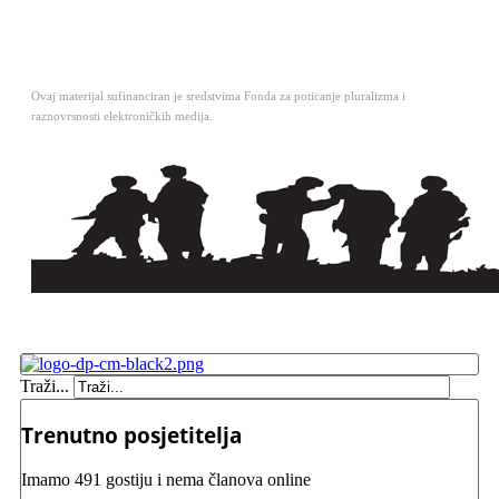
Ovaj materijal sufinanciran je sredstvima Fonda za poticanje pluralizma i
raznovrsnosti elektroničkih medija.
Traži...
Trenutno posjetitelja
Imamo 491 gostiju i nema članova online