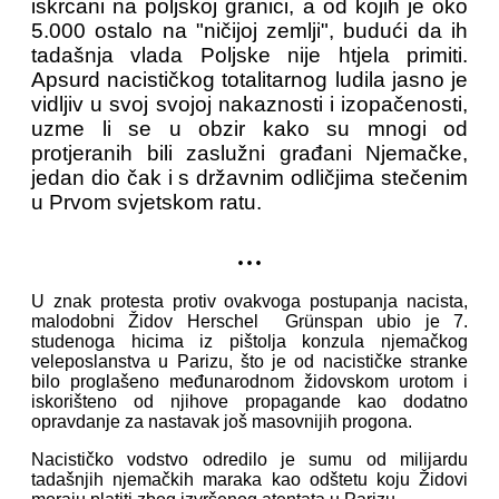
iskrcani na poljskoj granici, a od kojih je oko
5.000 ostalo na "ničijoj zemlji", budući da ih
tadašnja vlada Poljske nije htjela primiti.
Apsurd nacističkog totalitarnog ludila jasno je
vidljiv u svoj svojoj nakaznosti i izopačenosti,
uzme li se u obzir kako su mnogi od
protjeranih bili zaslužni građani Njemačke,
jedan dio čak i s državnim odličjima stečenim
u Prvom svjetskom ratu.
...
U znak protesta protiv ovakvoga postupanja nacista,
malodobni Židov Herschel Grünspan ubio je 7.
studenoga hicima iz pištolja konzula njemačkog
veleposlanstva u Parizu, što je od nacističke stranke
bilo proglašeno međunarodnom židovskom urotom i
iskorišteno od njihove propagande kao dodatno
opravdanje za nastavak još masovnijih progona.
Nacističko vodstvo odredilo je sumu od milijardu
tadašnjih njemačkih maraka kao odštetu koju Židovi