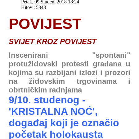
Petak, 09 Studeni 2018 18:24
Hitovi: 5343
POVIJEST
SVIJET KROZ POVIJEST
I
nscenirani "spontani"
protužidovski protesti građana u
kojima su razbijani izlozi i prozori
na židovskim trgovinama i
obrtničkim radnjama
9/10. studenog -
'KRISTALNA NOĆ',
događaj koji je označio
početak holokausta