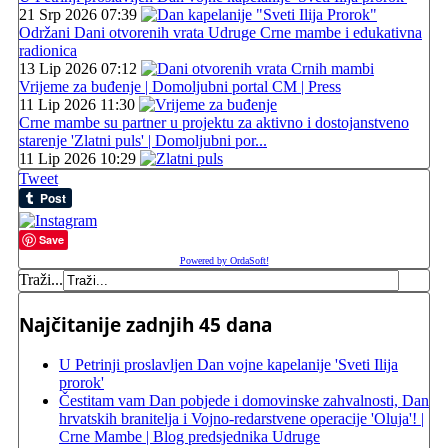
21 Srp 2026 07:39
Održani Dani otvorenih vrata Udruge Crne mambe i edukativna
radionica
13 Lip 2026 07:12
Vrijeme za buđenje | Domoljubni portal CM | Press
11 Lip 2026 11:30
Crne mambe su partner u projektu za aktivno i dostojanstveno
starenje 'Zlatni puls' | Domoljubni por...
11 Lip 2026 10:29
Tweet
Save
Powered by OrdaSoft!
Traži...
Najčitanije zadnjih 45 dana
U Petrinji proslavljen Dan vojne kapelanije 'Sveti Ilija
prorok'
Čestitam vam Dan pobjede i domovinske zahvalnosti, Dan
hrvatskih branitelja i Vojno-redarstvene operacije 'Oluja'! |
Crne Mambe | Blog predsjednika Udruge