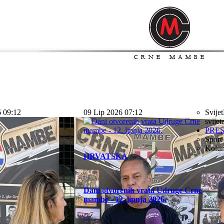
6 09:12
09 Lip 2026 07:12
Svijet
svijet
PRE
Sport
Kolu
HRVATSKA
Dani otvorenih vrata Udruge Crne
mambe - 12. lipnja 2026.