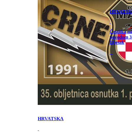
HRVATS
Čestitka m
povodom 31
Bljesak
HRVATSKA