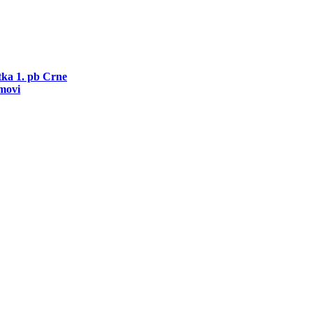
utka 1. pb Crne
movi