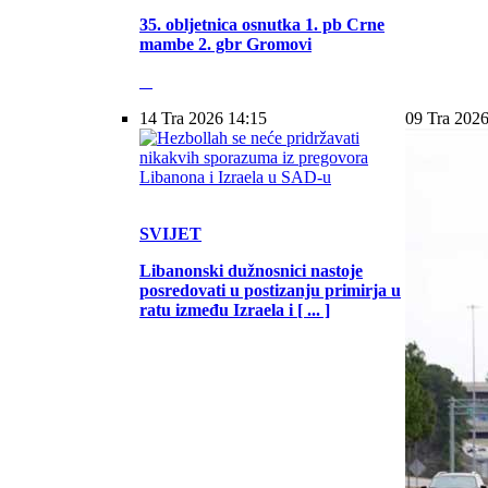
35. obljetnica osnutka 1. pb Crne
mambe 2. gbr Gromovi
14 Tra 2026 14:15
09 Tra 2026
SVIJET
Libanonski dužnosnici nastoje
posredovati u postizanju primirja u
ratu između Izraela i [ ... ]