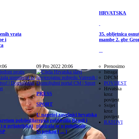
HRVATSKA
enih vrata
35. obljetnica osn
e i
mambe 2. gbr Gro
ca
0:06
09 Pro 2022 20:06
Prenosimo
Istraga
DPCM
POVIJEST
Hrvatska
PRESS
kroz
povijest
SPORT
Svijet
kroz
U napetoj završnici hrvatska
povijest
kretom pobijedila
repka pobijedila Brazil i
RATOVI
 u prijateljskoj
plasirala se u polufinale
 SP
Svjetskog [ ... ]