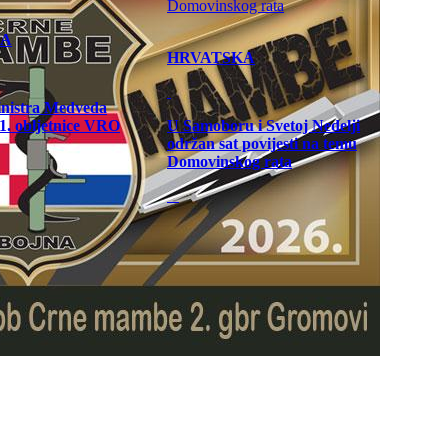
KA
HRVATSKA
inistra Medveda
. obljetnice VRO
U Samoboru i Svetoj Nedelji
održan sat povijesti na temu
Domovinskog rata