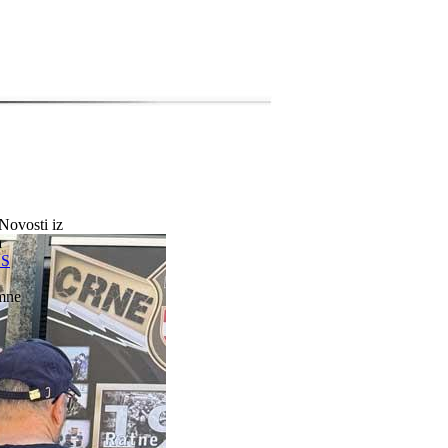
Novosti iz
a
SS
mne