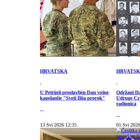
HRVATSKA
HRVATS
U Petrinji proslavljen Dan vojne
Održani Da
kapelanije "Sveti Ilija prorok"
Udruge Cr
radionica
13 Svi 2026 12:35
01 Svi 2026