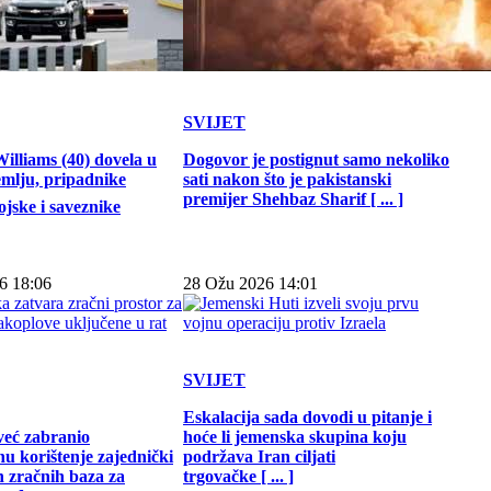
SVIJET
illiams (40) dovela u
Dogovor je postignut samo nekoliko
emlju, pripadnike
sati nakon što je pakistanski
premijer Shehbaz Sharif [ ... ]
jske i saveznike
6 18:06
28 Ožu 2026 14:01
SVIJET
Eskalacija sada dovodi u pitanje i
već zabranio
hoće li jemenska skupina koju
u korištenje zajednički
podržava Iran ciljati
h zračnih baza za
trgovačke [ ... ]