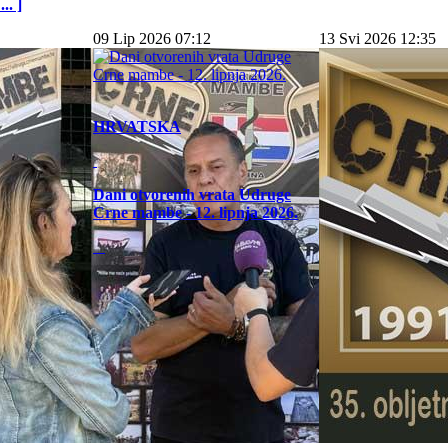
.. ]
09 Lip 2026 07:12
13 Svi 2026 12:35
HRVATSKA
Dani otvorenih vrata Udruge
Crne mambe - 12. lipnja 2026.