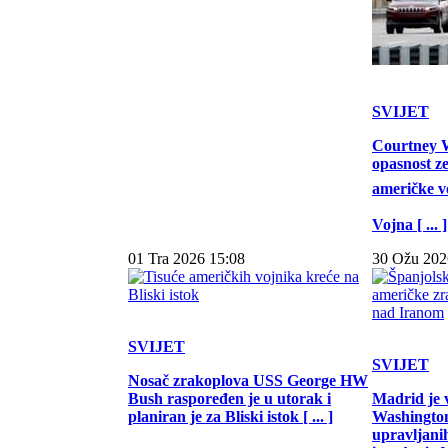
SVIJET
Courtney W
opasnost z
američke vo
Vojna [ ... ]
01 Tra 2026 15:08
30 Ožu 202
SVIJET
SVIJET
Nosač zrakoplova USS George HW
Bush raspoređen je u utorak i
Madrid je 
planiran je za Bliski istok [ ... ]
Washington
upravljani