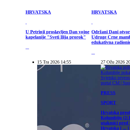
HRVATSKA
HRVATSKA
U Petrinji proslavljen Dan vojne
Održani Dani otvor
kapelanije "Sveti Ilija prorok"
Udruge Crne mamb
edukativna radioni
15 Tra 2026 14:55
27 Ožu 2026 2
PRESS
SPORT
Hrvatska preo
Kolumbiju (2:1)
utakmici pred
Hrvatska [ ... ]