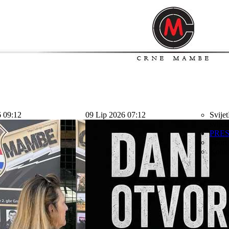
6 09:12
09 Lip 2026 07:12
Svijet
svijet
PRE
Sport
Kolu