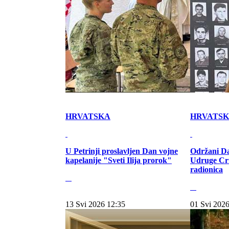
HRVATSKA
HRVATS
U Petrinji proslavljen Dan vojne
Održani Da
kapelanije "Sveti Ilija prorok"
Udruge Cr
radionica
13 Svi 2026 12:35
01 Svi 2026