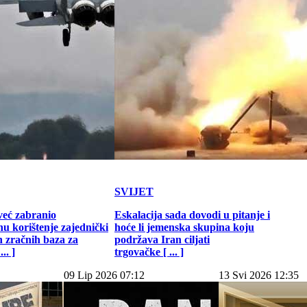
SVIJET
već zabranio
Eskalacija sada dovodi u pitanje i
u korištenje zajednički
hoće li jemenska skupina koju
h zračnih baza za
podržava Iran ciljati
.. ]
trgovačke [ ... ]
09 Lip 2026 07:12
13 Svi 2026 12:35