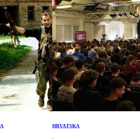
KA
HRVATSKA