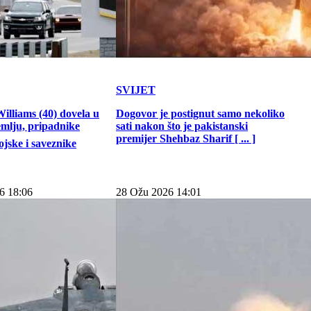
SVIJET
illiams (40) dovela u
Dogovor je postignut samo nekoliko
emlju, pripadnike
sati nakon što je pakistanski
premijer Shehbaz Sharif [ ... ]
jske i saveznike
6 18:06
28 Ožu 2026 14:01