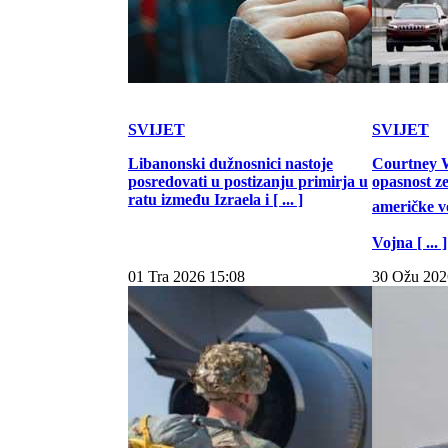
SVIJET
SVIJET
Libanonski dužnosnici nastoje
Courtney W
posredovati u postizanju primirja u
opasnost z
ratu između Izraela i [ ... ]
američke vo
Vojna [ ... ]
01 Tra 2026 15:08
30 Ožu 202