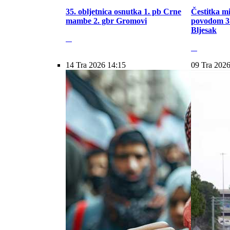
35. obljetnica osnutka 1. pb Crne
Čestitka m
mambe 2. gbr Gromovi
povodom 31
Bljesak
14 Tra 2026 14:15
09 Tra 2026