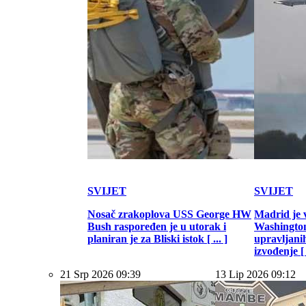
SVIJET
SVIJET
Nosač zrakoplova USS George HW
Madrid je 
Bush raspoređen je u utorak i
Washington
planiran je za Bliski istok [ ... ]
upravljani
izvođenje [ .
21 Srp 2026 09:39
13 Lip 2026 09:12