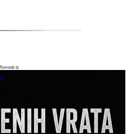
Novosti iz
a
SS
mne