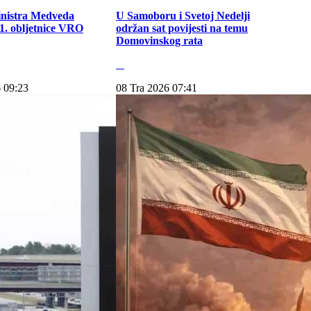
inistra Medveda
U Samoboru i Svetoj Nedelji
. obljetnice VRO
održan sat povijesti na temu
Domovinskog rata
 09:23
08 Tra 2026 07:41