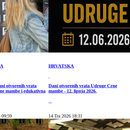
KA
HRVATSKA
ni otvorenih vrata
Dani otvorenih vrata Udruge Crne
ne mambe i edukativna
mambe - 12. lipnja 2026.
 09:59
14 Tra 2026 18:31