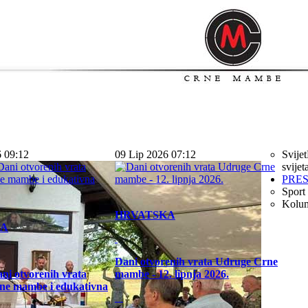
6 09:12
09 Lip 2026 07:12
Svijet
svijet
PRE
Sport
Kolu
HRVATSKA
KA
Dani otvorenih vrata Udruge Crne
ni otvorenih vrata
mambe - 12. lipnja 2026.
ne mambe i edukativna