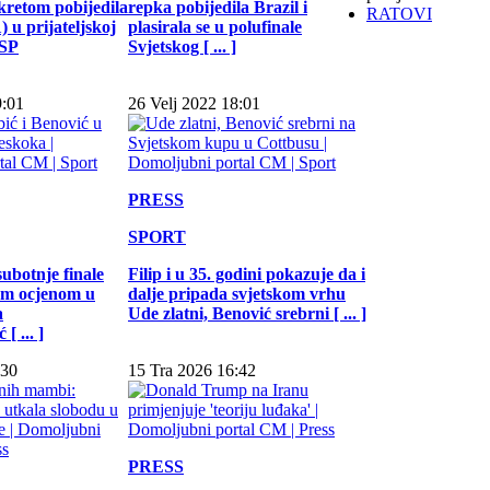
kretom pobijedila
repka pobijedila Brazil i
RATOVI
 u prijateljskoj
plasirala se u polufinale
 SP
Svjetskog [ ... ]
9:01
26 Velj 2022 18:01
PRESS
SPORT
subotnje finale
Filip i u 35. godini pokazuje da i
jom ocjenom u
dalje pripada svjetskom vrhu
a
Ude zlatni, Benović srebrni [ ... ]
[ ... ]
:30
15 Tra 2026 16:42
PRESS