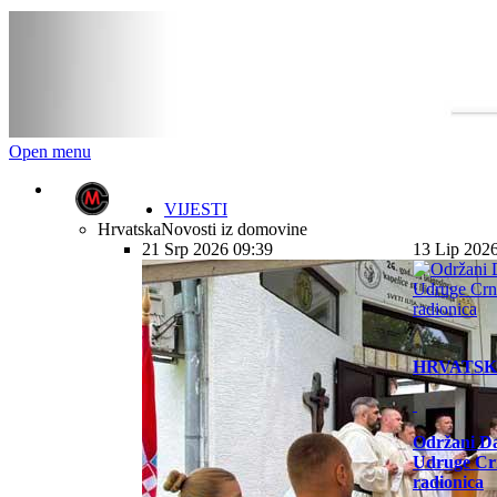
Open menu
VIJESTI
Hrvatska
Novosti iz domovine
21 Srp 2026 09:39
13 Lip 202
HRVATS
Održani Da
Udruge Cr
radionica