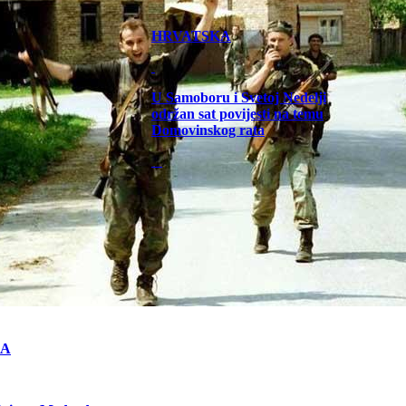
HRVATSKA
U Samoboru i Svetoj Nedelji
održan sat povijesti na temu
Domovinskog rata
KA