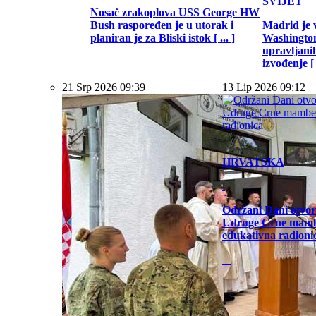
SVIJET
Nosač zrakoplova USS George HW
Bush raspoređen je u utorak i
Madrid je 
planiran je za Bliski istok [ ... ]
Washington
upravljani
izvođenje [ .
21 Srp 2026 09:39
13 Lip 2026 09:12
HRVATSKA
Održani Dani otvor
Udruge Crne mamb
edukativna radioni