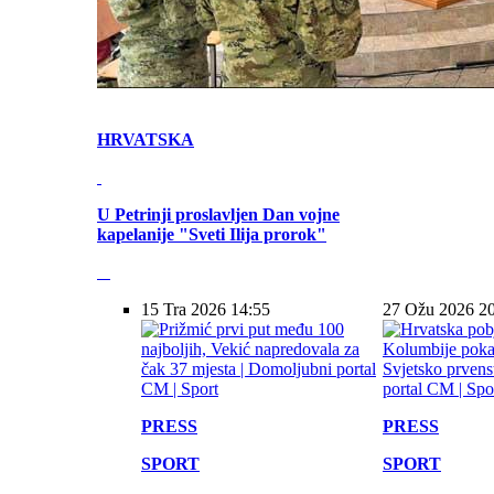
HRVATSKA
U Petrinji proslavljen Dan vojne
kapelanije "Sveti Ilija prorok"
15 Tra 2026 14:55
27 Ožu 2026 2
PRESS
PRESS
SPORT
SPORT