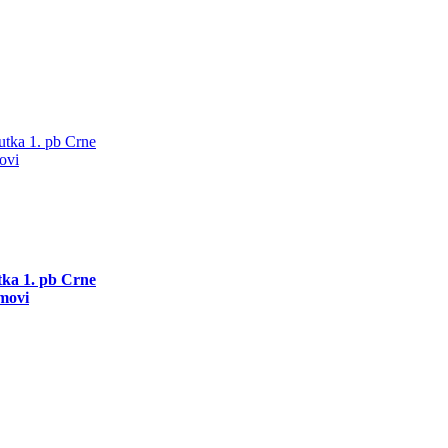
utka 1. pb Crne
movi