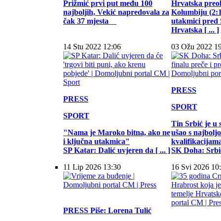
Prižmić prvi put među 100
Hrvatska preo
najboljih, Vekić napredovala za
Kolumbiju (2:1)
čak 37 mjesta
utakmici pred
Hrvatska [ ... ]
14 Stu 2022 12:06
03 Ožu 2022 1
PRESS
PRESS
SPORT
SPORT
Tin Srbić je u 
"Nama je Maroko bitna, ako ne
ušao s najbol
i ključna utakmica"
kvalifikacijam
SP Katar: Dalić uvjeren da [ ... ]
SK Doha: Srbić 
11 Lip 2026 13:30
16 Svi 2026 10
PRESS
Piše: Lorena Tulić