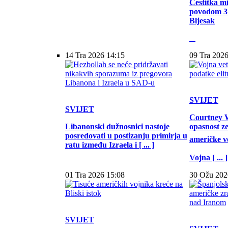
Čestitka m
povodom 31
Bljesak
14 Tra 2026 14:15
09 Tra 2026
SVIJET
SVIJET
Courtney W
Libanonski dužnosnici nastoje
opasnost z
posredovati u postizanju primirja u
američke vo
ratu između Izraela i [ ... ]
Vojna [ ... ]
01 Tra 2026 15:08
30 Ožu 202
SVIJET