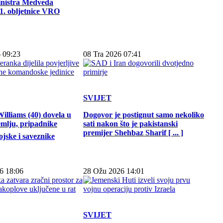
inistra Medveda
. obljetnice VRO
 09:23
08 Tra 2026 07:41
SVIJET
illiams (40) dovela u
Dogovor je postignut samo nekoliko
emlju, pripadnike
sati nakon što je pakistanski
premijer Shehbaz Sharif [ ... ]
jske i saveznike
6 18:06
28 Ožu 2026 14:01
SVIJET