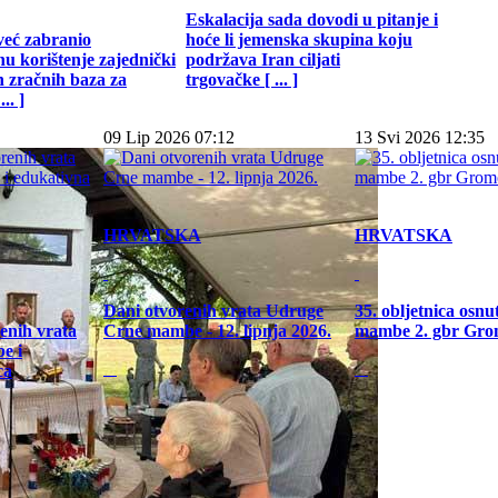
Eskalacija sada dovodi u pitanje i
već zabranio
hoće li jemenska skupina koju
u korištenje zajednički
podržava Iran ciljati
h zračnih baza za
trgovačke [ ... ]
.. ]
09 Lip 2026 07:12
13 Svi 2026 12:35
HRVATSKA
HRVATSKA
Dani otvorenih vrata Udruge
35. obljetnica osn
enih vrata
Crne mambe - 12. lipnja 2026.
mambe 2. gbr Gro
e i
ca