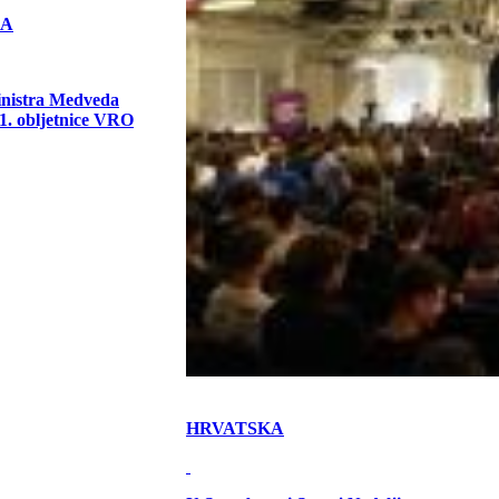
KA
inistra Medveda
. obljetnice VRO
HRVATSKA