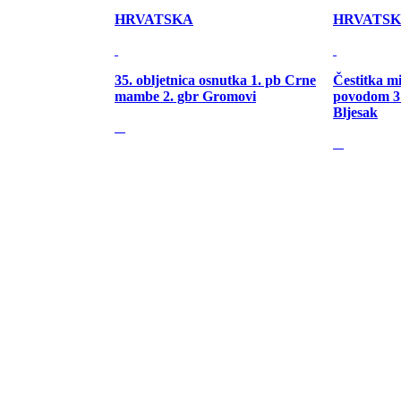
HRVATSKA
HRVATS
35. obljetnica osnutka 1. pb Crne
Čestitka m
mambe 2. gbr Gromovi
povodom 31
Bljesak