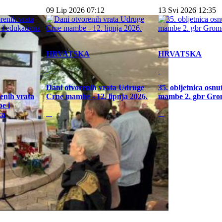
09 Lip 2026 07:12
13 Svi 2026 12:35
HRVATSKA
HRVATSKA
Dani otvorenih vrata Udruge
35. obljetnica osn
enih vrata
Crne mambe - 12. lipnja 2026.
mambe 2. gbr Gro
e i
ca