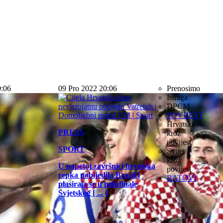
0:06
09 Pro 2022 20:06
Prenosimo
Istraga
DPCM
POVIJEST
Hrvatska
PRESS
kroz
povijest
SPORT
Svijet
kroz
U napetoj završnici hrvatska
povijest
repka pobijedila Brazil i
RATOVI
plasirala se u polufinale
Svjetskog [ ... ]