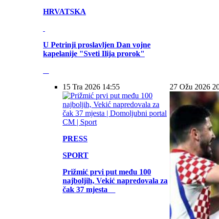
HRVATSKA
U Petrinji proslavljen Dan vojne
kapelanije "Sveti Ilija prorok"
15 Tra 2026 14:55
27 Ožu 2026 2
PRESS
SPORT
Prižmić prvi put među 100
najboljih, Vekić napredovala za
čak 37 mjesta