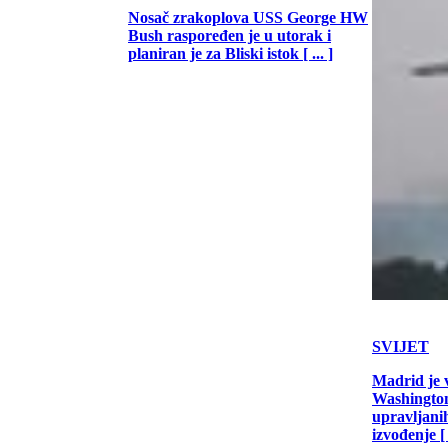
Nosač zrakoplova USS George HW
Bush raspoređen je u utorak i
planiran je za Bliski istok [ ... ]
SVIJET
Madrid je 
Washington
upravljani
izvođenje [ .