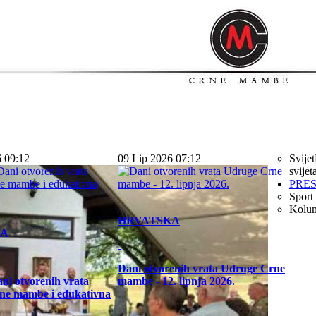
6 09:12
09 Lip 2026 07:12
Svijet
svijet
PRE
Sport
Kolu
HRVATSKA
KA
Dani otvorenih vrata Udruge Crne
ni otvorenih vrata
mambe - 12. lipnja 2026.
ne mambe i edukativna