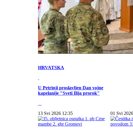
HRVATSKA
U Petrinji proslavljen Dan vojne
kapelanije "Sveti Ilija prorok"
13 Svi 2026 12:35
01 Svi 2026