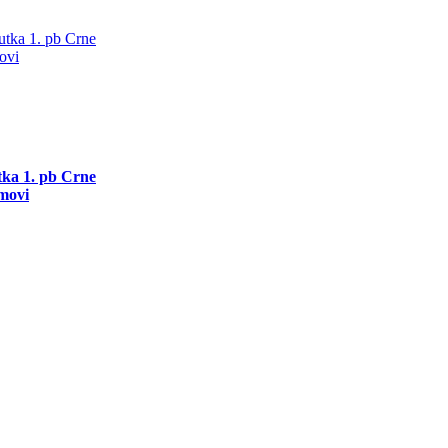
utka 1. pb Crne
movi