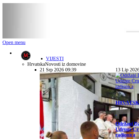
Open menu
VIJESTI
Hrvatska
Novosti iz domovine
21 Srp 2026 09:39
13 Lip 202
HRVATS
Održani Da
Udruge Cr
radionica