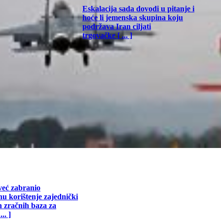
Eskalacija sada dovodi u pitanje i
hoće li jemenska skupina koju
podržava Iran ciljati
trgovačke [ ... ]
već zabranio
u korištenje zajednički
h zračnih baza za
.. ]