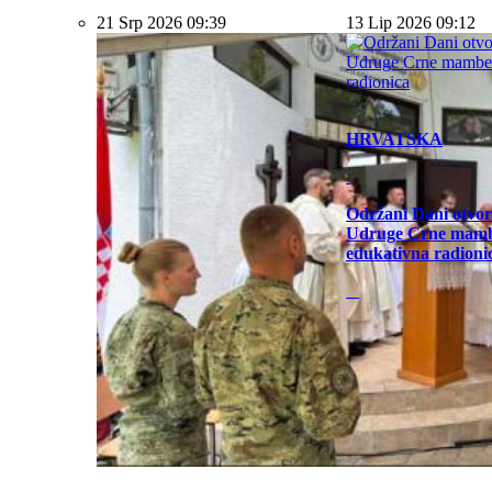
21 Srp 2026 09:39
13 Lip 2026 09:12
HRVATSKA
Održani Dani otvor
Udruge Crne mamb
edukativna radioni