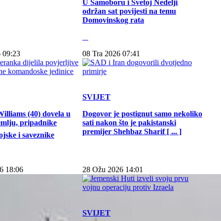
U Samoboru i Svetoj Nedelji
održan sat povijesti na temu
Domovinskog rata
 09:23
08 Tra 2026 07:41
SVIJET
illiams (40) dovela u
Dogovor je postignut samo nekoliko
emlju, pripadnike
sati nakon što je pakistanski
premijer Shehbaz Sharif [ ... ]
jske i saveznike
6 18:06
28 Ožu 2026 14:01
SVIJET