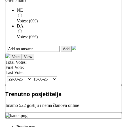
Grenlandu?
NE
Votes:
(
0
%)
DA
Votes:
(
0
%)
Total Votes:
First Vote:
Last Vote:
Trenutno posjetitelja
Imamo 522 gostiju i nema članova online
Pratite nas...