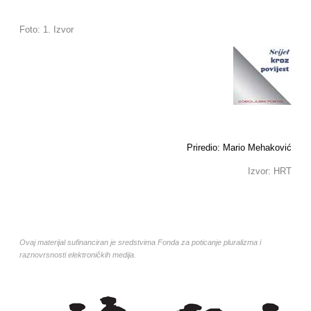
Foto: 1. Izvor
Priredio: Mario Mehaković
Izvor: HRT
Ovaj materijal sufinanciran je sredstvima Fonda za poticanje pluralizma i
raznovrsnosti elektroničkih medija.