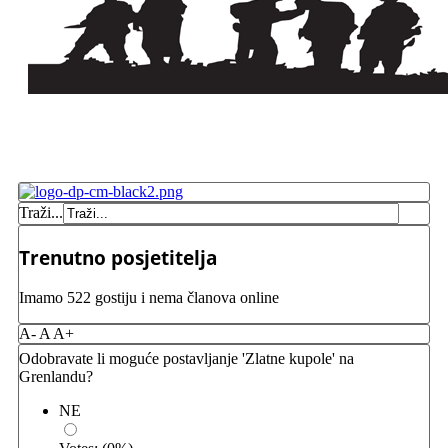
Traži...
Trenutno posjetitelja
Imamo 522 gostiju i nema članova online
A-
A
A+
Odobravate li moguće postavljanje 'Zlatne kupole' na
Grenlandu?
NE