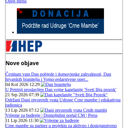
Open menu
Nove objave
Čestitam vam Dan pobjede i domovinske zahvalnosti, Dan
hrvatskih branitelja i Vojno-redarstvene oper...
04 Kol 2026 12:29
U Petrinji proslavljen Dan vojne kapelanije 'Sveti Ilija prorok'
21 Srp 2026 07:39
Održani Dani otvorenih vrata Udruge Crne mambe i edukativna
radionica
13 Lip 2026 07:12
Vrijeme za buđenje | Domoljubni portal CM | Press
11 Lip 2026 11:30
Crne mambe su partner u projektu za aktivno i dostojanstveno