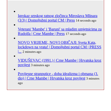
Igrokaz srpskog ratnog zločinca Miroslava Mlinara
(3/3) | Domoljubni portal CM | Press
14 seconds ago
Veterani 'Mambe' i 'Baruni' sa mladim umjetnicima za
Rudolfa | Crne Mambe | Press
17 seconds ago
NOVO VRIJEME, NOVI OBIČAJI: Sveta Kata,
lockdown na vrata! | Domoljubni portal CM | PRESS
|...
2 minutes ago
VIDUŠEVAC (1991.) | Crne Mambe | Hrvatska kroz
povijest
3 minutes ago
Povijesne stranputice - doba idealizma i obmana (3.
dio) | Crne Mambe | Hrvatska kroz povijest
3 minutes
ago