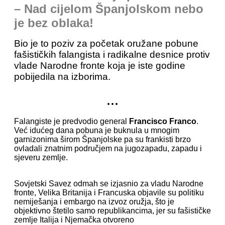
– Nad cijelom Španjolskom nebo
je bez oblaka!
Bio je to poziv za početak oružane pobune
fašističkih falangista i radikalne desnice protiv
vlade Narodne fronte koja je iste godine
pobijedila na izborima.
...
Falangiste je predvodio general
Francisco Franco
.
Već idućeg dana pobuna je buknula u mnogim
garnizonima širom Španjolske pa su frankisti brzo
ovladali znatnim područjem na jugozapadu, zapadu i
sjeveru zemlje.
Sovjetski Savez odmah se izjasnio za vladu Narodne
fronte, Velika Britanija i Francuska objavile su politiku
nemiješanja i embargo na izvoz oružja, što je
objektivno štetilo samo republikancima, jer su fašističke
zemlje Italija i Njemačka otvoreno