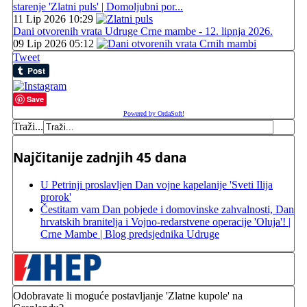
starenje 'Zlatni puls' | Domoljubni por...
11 Lip 2026 10:29
Dani otvorenih vrata Udruge Crne mambe - 12. lipnja 2026.
09 Lip 2026 05:12
Tweet
Save
Powered by OrdaSoft!
Traži...
Najčitanije zadnjih 45 dana
U Petrinji proslavljen Dan vojne kapelanije 'Sveti Ilija
prorok'
Čestitam vam Dan pobjede i domovinske zahvalnosti, Dan
hrvatskih branitelja i Vojno-redarstvene operacije 'Oluja'! |
Crne Mambe | Blog predsjednika Udruge
Odobravate li moguće postavljanje 'Zlatne kupole' na