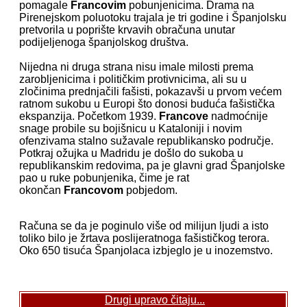
pomagale
Francovim
pobunjenicima. Drama na
Pirenejskom poluotoku trajala je tri godine i Španjolsku
pretvorila u poprište krvavih obračuna unutar
podijeljenoga španjolskog društva.
Nijedna ni druga strana nisu imale milosti prema
zarobljenicima i političkim protivnicima, ali su u
zločinima prednjačili fašisti, pokazavši u prvom većem
ratnom sukobu u Europi što donosi buduća fašistička
ekspanzija. Početkom 1939.
Francove
nadmoćnije
snage probile su bojišnicu u Kataloniji i novim
ofenzivama stalno sužavale republikansko područje.
Potkraj ožujka u Madridu je došlo do sukoba u
republikanskim redovima, pa je glavni grad Španjolske
pao u ruke pobunjenika, čime je rat
okončan
Francovom
pobjedom.
Računa se da je poginulo više od milijun ljudi a isto
toliko bilo je žrtava poslijeratnoga fašističkog terora.
Oko 650 tisuća Španjolaca izbjeglo je u inozemstvo.
Drugi upravo čitaju...