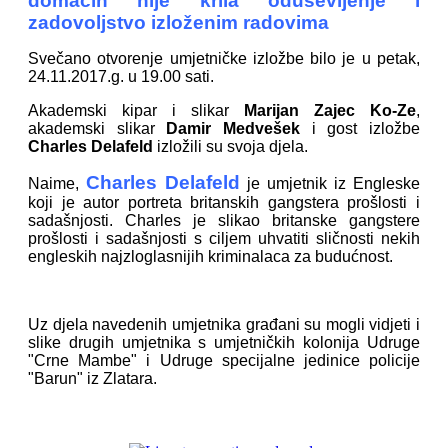
domaćin nije krila oduševljenje i
zadovoljstvo izloženim radovima
Svečano otvorenje umjetničke izložbe bilo je u petak,
24.11.2017.g. u 19.00 sati.
Akademski kipar i slikar
Marijan Zajec Ko-Ze
,
akademski slikar
Damir Medvešek
i gost izložbe
Charles Delafeld
izložili su svoja djela.
Charles Delafeld
Naime,
je umjetnik iz Engleske
koji je autor portreta britanskih gangstera prošlosti i
sadašnjosti. Charles je slikao britanske gangstere
prošlosti i sadašnjosti s ciljem uhvatiti sličnosti nekih
engleskih najzloglasnijih kriminalaca za budućnost.
Uz djela navedenih umjetnika građani su mogli vidjeti i
slike drugih umjetnika s umjetničkih kolonija Udruge
"Crne Mambe" i Udruge specijalne jedinice policije
"Barun" iz Zlatara.