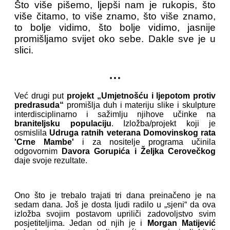
Što više pišemo, ljepši nam je rukopis, što
više čitamo, to više znamo, što više znamo,
to bolje vidimo, što bolje vidimo, jasnije
promišljamo svijet oko sebe. Dakle sve je u
slici.
...
Već drugi put
projekt „Umjetnošću i ljepotom protiv
predrasuda“
promišlja duh i materiju slike i skulpture
interdisciplinarno i sažimlju njihove učinke na
braniteljsku populaciju
. Izložba/projekt koji je
osmislila
Udruga ratnih veterana Domovinskog rata
'Crne Mambe'
i za nositelje programa učinila
odgovornim
Davora Gorupića i Željka Cerovečkog
daje svoje rezultate.
Ono što je trebalo trajati tri dana preinačeno je na
sedam dana. Još je dosta ljudi radilo u „sjeni“ da ova
izložba svojim postavom upriliči zadovoljstvo svim
posjetiteljima. Jedan od njih je i
Morgan Matijević