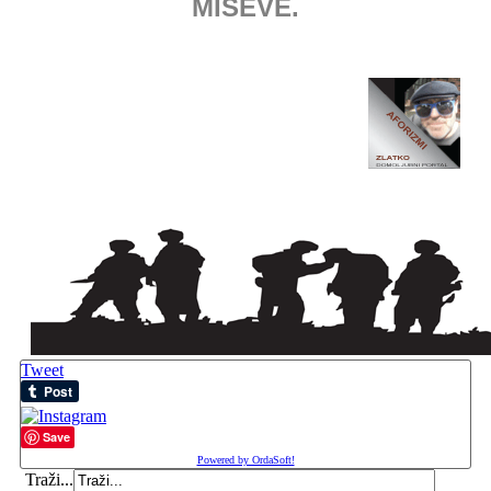
MIŠEVE.
Tweet
Save
Powered by OrdaSoft!
Traži...