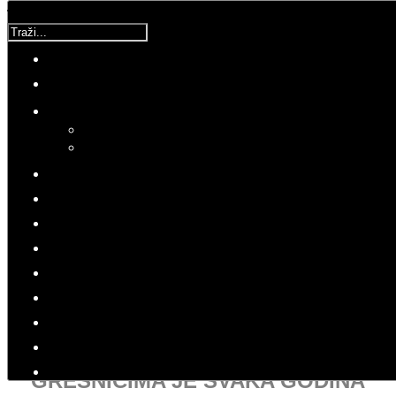
Traži...
Korisnička ocjena:
5
/
5
Molimo ocijenite
Zlatko
Četvrtak, 17 Studeni 2016 04:20
Hitovi: 3711
GREŠNICIMA JE SVAKA GODINA