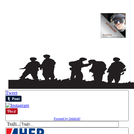
Tweet
Powered by OrdaSoft!
Traži...