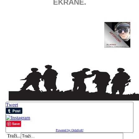
EKRANE.
Tweet
Save
Powered by OrdaSoft!
Traži...