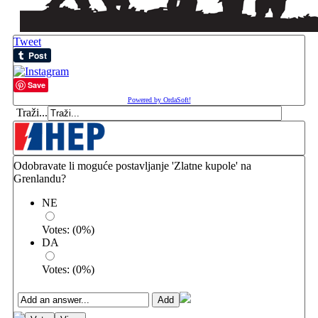
Tweet
Save
Powered by OrdaSoft!
Traži...
Odobravate li moguće postavljanje 'Zlatne kupole' na
Grenlandu?
NE
Votes:
(
0
%)
DA
Votes:
(
0
%)