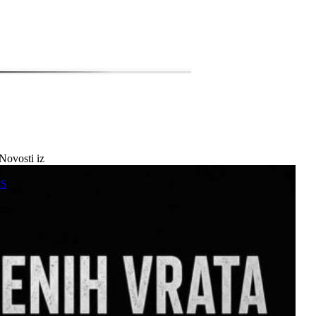
Novosti iz
a
SS
mne