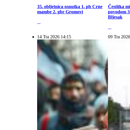
35. obljetnica osnutka 1. pb Crne
Čestitka m
mambe 2. gbr Gromovi
povodom 31
Bljesak
14 Tra 2026 14:15
09 Tra 2026