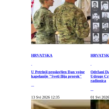
HRVATSKA
HRVATS
U Petrinji proslavljen Dan vojne
Održani Da
kapelanije "Sveti Ilija prorok"
Udruge Cr
radionica
13 Svi 2026 12:35
01 Svi 2026