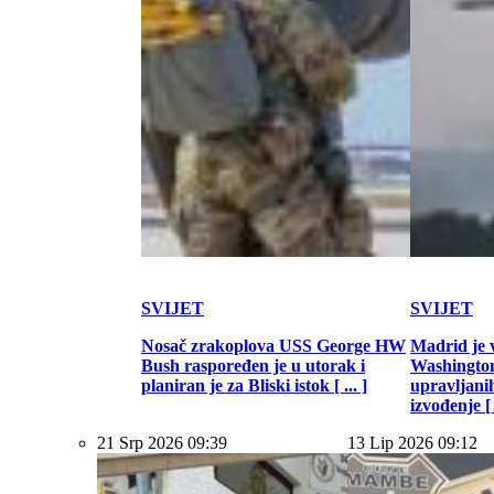
SVIJET
SVIJET
Nosač zrakoplova USS George HW
Madrid je 
Bush raspoređen je u utorak i
Washington
planiran je za Bliski istok [ ... ]
upravljani
izvođenje [ .
21 Srp 2026 09:39
13 Lip 2026 09:12