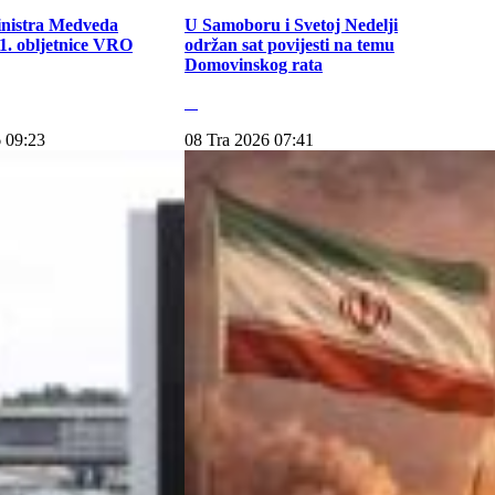
inistra Medveda
U Samoboru i Svetoj Nedelji
. obljetnice VRO
održan sat povijesti na temu
Domovinskog rata
 09:23
08 Tra 2026 07:41