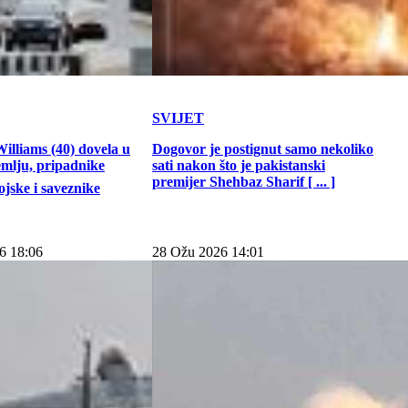
SVIJET
illiams (40) dovela u
Dogovor je postignut samo nekoliko
emlju, pripadnike
sati nakon što je pakistanski
premijer Shehbaz Sharif [ ... ]
jske i saveznike
6 18:06
28 Ožu 2026 14:01