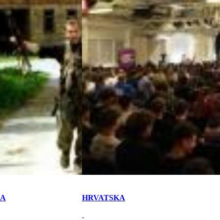
KA
HRVATSKA