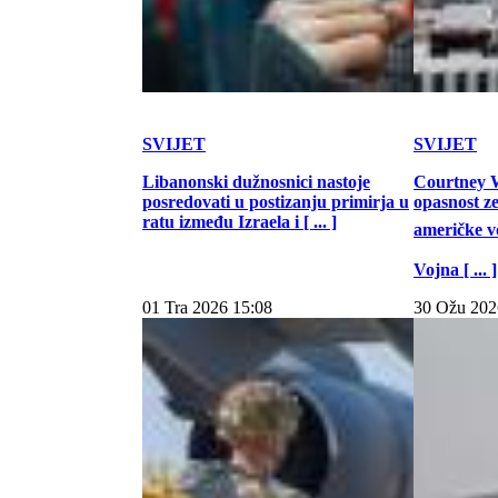
SVIJET
SVIJET
Libanonski dužnosnici nastoje
Courtney W
posredovati u postizanju primirja u
opasnost z
ratu između Izraela i [ ... ]
američke vo
Vojna [ ... ]
01 Tra 2026 15:08
30 Ožu 202