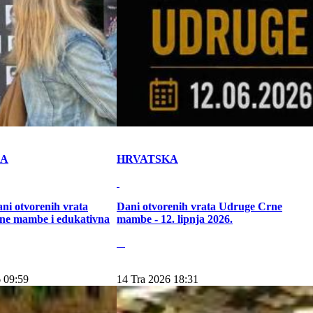
KA
HRVATSKA
ni otvorenih vrata
Dani otvorenih vrata Udruge Crne
ne mambe i edukativna
mambe - 12. lipnja 2026.
 09:59
14 Tra 2026 18:31