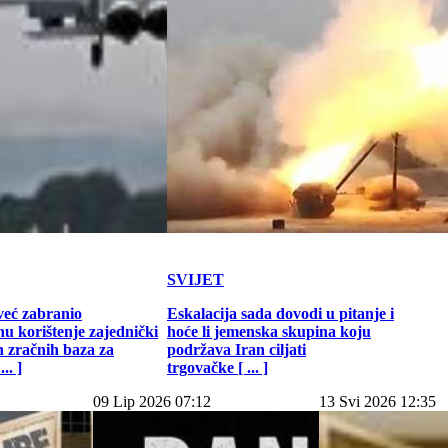
SVIJET
već zabranio
Eskalacija sada dovodi u pitanje i
u korištenje zajednički
hoće li jemenska skupina koju
h zračnih baza za
podržava Iran ciljati
.. ]
trgovačke [ ... ]
09 Lip 2026 07:12
13 Svi 2026 12:35