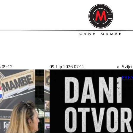
6 09:12
09 Lip 2026 07:12
Svijet
svijet
PRE
Sport
Kolu