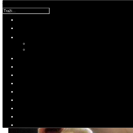
Traži...
Korisnička ocjena:
5
/
5
Molimo ocijenite
Zlatko
Četvrtak, 15 Lipanj 2017 00:12
Hitovi: 5791
AFORIZMI
Zlatko