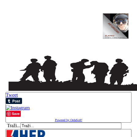
Tweet
Save
Powered by OrdaSoft!
Traži...