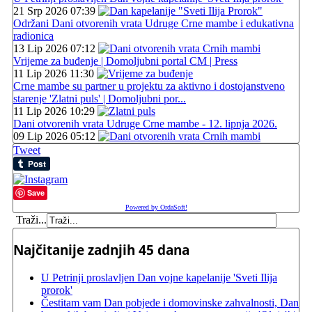
21 Srp 2026 07:39
Održani Dani otvorenih vrata Udruge Crne mambe i edukativna
radionica
13 Lip 2026 07:12
Vrijeme za buđenje | Domoljubni portal CM | Press
11 Lip 2026 11:30
Crne mambe su partner u projektu za aktivno i dostojanstveno
starenje 'Zlatni puls' | Domoljubni por...
11 Lip 2026 10:29
Dani otvorenih vrata Udruge Crne mambe - 12. lipnja 2026.
09 Lip 2026 05:12
Tweet
Save
Powered by OrdaSoft!
Traži...
Najčitanije zadnjih 45 dana
U Petrinji proslavljen Dan vojne kapelanije 'Sveti Ilija
prorok'
Čestitam vam Dan pobjede i domovinske zahvalnosti, Dan