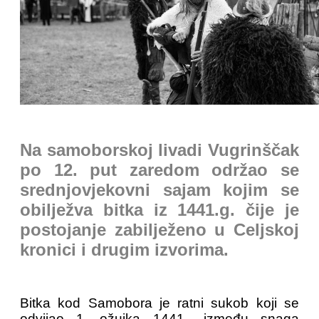
Na samoborskoj livadi Vugrinščak
po 12. put zaredom održao se
srednjovjekovni sajam kojim se
obilježva bitka iz 1441.g. čije je
postojanje zabilježeno u Celjskoj
kronici i drugim izvorima.
Bitka kod Samobora je ratni sukob koji se
odvijao 1. ožujka 1441., između snaga