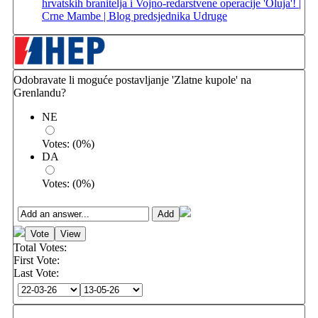
hrvatskih branitelja i Vojno-redarstvene operacije 'Oluja'! |
Crne Mambe | Blog predsjednika Udruge
Odobravate li moguće postavljanje 'Zlatne kupole' na
Grenlandu?
NE
Votes:
(
0
%)
DA
Votes:
(
0
%)
Total Votes:
First Vote:
Last Vote: