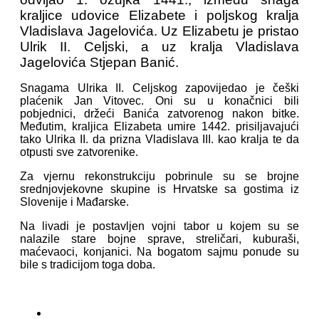
kraljice udovice Elizabete i poljskog kralja
Vladislava Jagelovića. Uz Elizabetu je pristao
Ulrik II. Celjski, a uz kralja Vladislava
Jagelovića Stjepan Banić.
Snagama Ulrika II. Celjskog zapovijedao je češki
plaćenik Jan Vitovec. Oni su u konačnici bili
pobjednici, držeći Banića zatvorenog nakon bitke.
Međutim, kraljica Elizabeta umire 1442. prisiljavajući
tako Ulrika II. da prizna Vladislava III. kao kralja te da
otpusti sve zatvorenike.
Za vjernu rekonstrukciju pobrinule su se brojne
srednjovjekovne skupine is Hrvatske sa gostima iz
Slovenije i Mađarske.
Na livadi je postavljen vojni tabor u kojem su se
nalazile stare bojne sprave, streličari, kuburaši,
maćevaoci, konjanici. Na bogatom sajmu ponude su
bile s tradicijom toga doba.