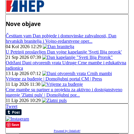
Nove objave
Čestitam vam Dan pobjede i domovinske zahvalnosti, Dan
hrvatskih branitelja i Vojno-redarstvene oper...
04 Kol 2026 12:29
U Petrinji proslavljen Dan vojne kapelanije 'Sveti Ilija prorok'
21 Srp 2026 07:39
Održani Dani otvorenih vrata Udruge Crne mambe i edukativna
radionica
13 Lip 2026 07:12
Vrijeme za buđenje | Domoljubni portal CM | Press
11 Lip 2026 11:30
Crne mambe su partner u projektu za aktivno i dostojanstveno
starenje 'Zlatni puls' | Domoljubni por...
11 Lip 2026 10:29
Tweet
Save
Powered by OrdaSoft!