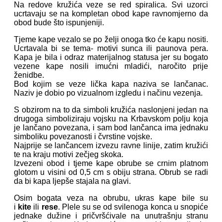
Na redove kružića veze se red spiralica. Svi uzorci
ucrtavaju se na kompletan obod kape ravnomjerno da
obod bude što ispunjeniji.
Tjeme kape vezalo se po želji onoga tko će kapu nositi.
Ucrtavala bi se tema- motivi sunca ili paunova pera.
Kapa je bila i odraz materijalnog statusa jer su bogato
vezene kape nosili imućni mladići, naročito prije
ženidbe.
Bod kojim se veze lička kapa naziva se lančanac.
Naziv je dobio po vizualnom izgledu i načinu vezenja.
S obzirom na to da simboli kružića naslonjeni jedan na
drugoga simboliziraju vojsku na Krbavskom polju koja
je lančano povezana, i sam bod lančanca ima jednaku
simboliku povezanosti i čvrstine vojske.
Najprije se lančancem izvezu ravne linije, zatim kružići
te na kraju motivi zečjeg skoka.
Izvezeni obod i tjeme kape obrube se crnim platnom
glotom u visini od 0,5 cm s obiju strana. Obrub se radi
da bi kapa ljepše stajala na glavi.
Osim bogata veza na obrubu, ukras kape bile su
i
kite
ili
rese
. Plele su se od svilenoga konca u snopiće
jednake dužine i pričvršćivale na unutrašnju stranu