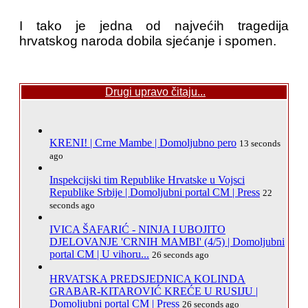
I tako je jedna od najvećih tragedija
hrvatskog naroda dobila sjećanje i spomen.
Drugi upravo čitaju...
KRENI! | Crne Mambe | Domoljubno pero
13 seconds
ago
Inspekcijski tim Republike Hrvatske u Vojsci
Republike Srbije | Domoljubni portal CM | Press
22
seconds ago
IVICA ŠAFARIĆ - NINJA I UBOJITO
DJELOVANJE 'CRNIH MAMBI' (4/5) | Domoljubni
portal CM | U vihoru...
26 seconds ago
HRVATSKA PREDSJEDNICA KOLINDA
GRABAR-KITAROVIĆ KREĆE U RUSIJU |
Domoljubni portal CM | Press
26 seconds ago