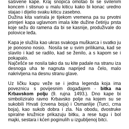
sašivene kape. Kraj snopića omotao bi se svilenim
koncem i stisnuo u malu kiticu kako bi konac uredno
stajao i dijelio svaku kiticu zasebno.
Dužina kita varirala je tijekom vremena pa su prvotni
primjeri kapa uglavnom imala kite dužine četiriju prsta
koje sežu do ramena da bi se kasnije, produživale do
polovice leđa.
Kapa je služila kao ukras svakoga muškarca i svatko ju
je ponosno nosio. Nosila se u svim prilikama, kad se
slavilo i kad se radilo, kad se ženilo, a s kapom se i
pokapalo.
Najčešće se nosila tako da su kite padale na stranu iza
desnoga uha te nagnuta naprijed na čelo, malo
nakrivljena na desnu stranu glave.
Uz ličku kapu veže se i jedna legenda koja ima
poveznicu s povijesnim događajem -
bitka na
Krbavskom polju
(9. rujna 1493.). Dno kape bi
simboliziralo ravno Krbavsko polje na kojem su se
sukobili Hrvati (crvena boja) i Osmanlije (Turci, crna
boja), kao sukob dobra i zla. Na obodu, dvostruke
spiralne kružnice prikazuju bitku, a rese tugu i bol
majki, sestara i kćeri poginulih u izgubljenoj bitci.