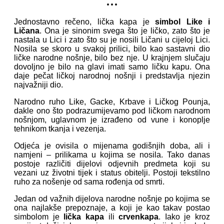
...
Jednostavno rečeno, lička kapa je
simbol Like i
Ličana
. Ona je sinonim svega što je ličko, zato što je
nastala u Lici i zato što su je nosili Ličani u cijeloj Lici.
Nosila se skoro u svakoj prilici, bilo kao sastavni dio
ličke narodne nošnje, bilo bez nje. U krajnjem slučaju
dovoljno je bilo na glavi imati samo ličku kapu. Ona
daje pečat ličkoj narodnoj nošnji i predstavlja njezin
najvažniji dio.
Narodno ruho Like, Gacke, Krbave i Ličkog Pounja,
dakle ono što podrazumijevamo pod ličkom narodnom
nošnjom, uglavnom je izrađeno od vune i konoplje
tehnikom tkanja i vezenja.
Odjeća je ovisila o mijenama godišnjih doba, ali i
namjeni – prilikama u kojima se nosila. Tako danas
postoje različiti dijelovi odjevnih predmeta koji su
vezani uz životni tijek i status obitelji. Postoji tekstilno
ruho za nošenje od sama rođenja od smrti.
Jedan od važnih dijelova narodne nošnje po kojima se
ona najlakše prepoznaje, a koji je kao takav postao
simbolom je
lička kapa
ili
crvenkapa
. Iako je kroz