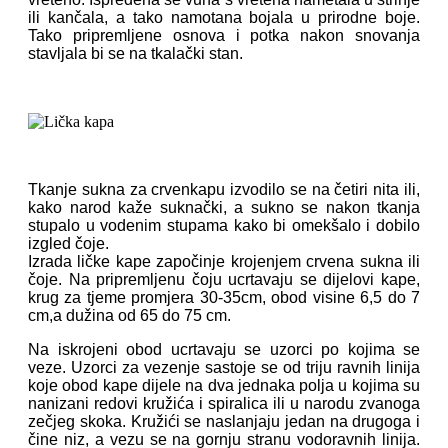
ili kančala, a tako namotana bojala u prirodne boje.
Tako pripremljene osnova i potka nakon snovanja
stavljala bi se na tkalački stan.
Tkanje sukna za crvenkapu izvodilo se na četiri nita ili,
kako narod kaže suknački, a sukno se nakon tkanja
stupalo u vodenim stupama kako bi omekšalo i dobilo
izgled čoje.
Izrada ličke kape započinje krojenjem crvena sukna ili
čoje. Na pripremljenu čoju ucrtavaju se dijelovi kape,
krug za tjeme promjera 30-35cm, obod visine 6,5 do 7
cm,a dužina od 65 do 75 cm.
Na iskrojeni obod ucrtavaju se uzorci po kojima se
veze. Uzorci za vezenje sastoje se od triju ravnih linija
koje obod kape dijele na dva jednaka polja u kojima su
nanizani redovi kružića i spiralica ili u narodu zvanoga
zečjeg skoka. Kružići se naslanjaju jedan na drugoga i
čine niz, a vezu se na gornju stranu vodoravnih linija.