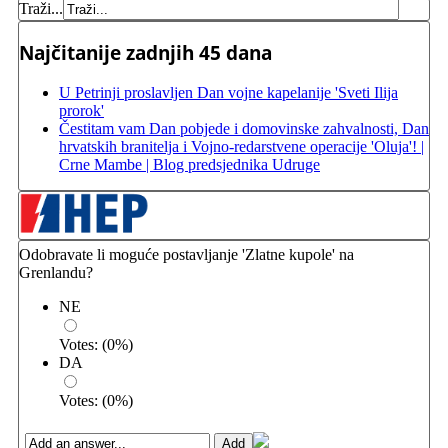
Traži...
Najčitanije zadnjih 45 dana
U Petrinji proslavljen Dan vojne kapelanije 'Sveti Ilija
prorok'
Čestitam vam Dan pobjede i domovinske zahvalnosti, Dan
hrvatskih branitelja i Vojno-redarstvene operacije 'Oluja'! |
Crne Mambe | Blog predsjednika Udruge
Odobravate li moguće postavljanje 'Zlatne kupole' na
Grenlandu?
NE
Votes:
(
0
%)
DA
Votes:
(
0
%)