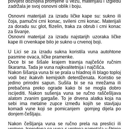
povijest doživjela promjene u vezu, materijalu i izgledu
zadržala je svoj osnovni oblik i boju.
Osnovni materijali za izradu ličke kape su: sukno ili
čoja, pamučni crni konac, svileni crni konac. Materijali
za doradu su: glot, flizelin, traka za obrub i crni konac
za šivanje.
Osnovni materijal za izradu najstarijh uzoraka ličke
kape ili crvenkape bilo je sukno u crvenoj boji.
U Lici se za izradu sukna koristila vuna autohtone
pasmine ovaca, ličke pramenke.
Ovce bi se šišale krajem travnja najčešće ručnim
škarama. Tada je vuna najkvalitetnija i najčišća.
Nakon šišanja vuna bi se prala u hladnoj ili blago toploj
vodi bez ikakvih kemijskih deterdženata. Koristio se
jedino prirodni sapun. Sušila bi se na mrežama ili
prebačena preko ograde kako bi se mogla dobro
iscijediti. Nakon sušenja vuna se ručno raščešljava
alatom zvanim gargaše. To je drvena alatka koja na
sebi ima metalne zupce između kojih se stavljaju
komadi vune koji se pomicanjem gornjeg dijela po
donjem češljaju.
Nakon češljanja vuna se ručno prela na preslici ili
vreteno. Ispredena se vuna s vretena nametala u štrinje