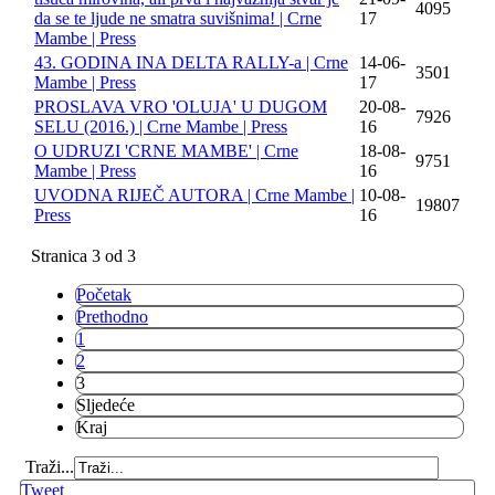
4095
da se te ljude ne smatra suvišnima! | Crne
17
Mambe | Press
43. GODINA INA DELTA RALLY-a | Crne
14-06-
3501
Mambe | Press
17
PROSLAVA VRO 'OLUJA' U DUGOM
20-08-
7926
SELU (2016.) | Crne Mambe | Press
16
O UDRUZI 'CRNE MAMBE' | Crne
18-08-
9751
Mambe | Press
16
UVODNA RIJEČ AUTORA | Crne Mambe |
10-08-
19807
Press
16
Stranica 3 od 3
Početak
Prethodno
1
2
3
Sljedeće
Kraj
Traži...
Tweet