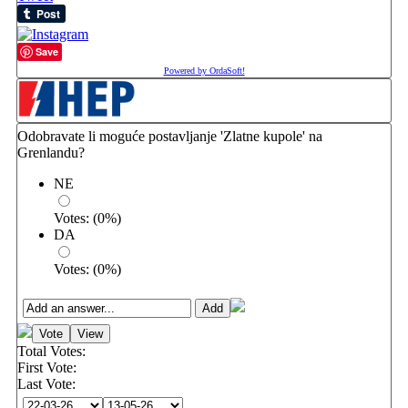
Save
Powered by OrdaSoft!
Odobravate li moguće postavljanje 'Zlatne kupole' na
Grenlandu?
NE
Votes:
(
0
%)
DA
Votes:
(
0
%)
Total Votes:
First Vote:
Last Vote: