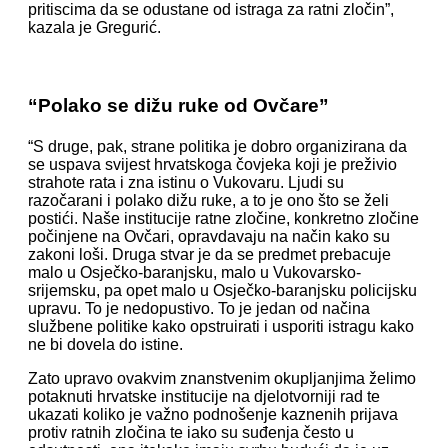
pritiscima da se odustane od istraga za ratni zločin”,
kazala je Gregurić.
“Polako se dižu ruke od Ovčare”
“S druge, pak, strane politika je dobro organizirana da
se uspava svijest hrvatskoga čovjeka koji je preživio
strahote rata i zna istinu o Vukovaru. Ljudi su
razočarani i polako dižu ruke, a to je ono što se želi
postići. Naše institucije ratne zločine, konkretno zločine
počinjene na Ovčari, opravdavaju na način kako su
zakoni loši. Druga stvar je da se predmet prebacuje
malo u Osječko-baranjsku, malo u Vukovarsko-
srijemsku, pa opet malo u Osječko-baranjsku policijsku
upravu. To je nedopustivo. To je jedan od načina
službene politike kako opstruirati i usporiti istragu kako
ne bi dovela do istine.
Zato upravo ovakvim znanstvenim okupljanjima želimo
potaknuti hrvatske institucije na djelotvorniji rad te
ukazati koliko je važno podnošenje kaznenih prijava
protiv ratnih zločina te iako su suđenja često u