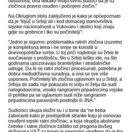
odsutnosti, ona itekako imaju svrhu budući da je uz
zločinca pravno osuđen i počinjeni zločin.”
Na Okruglom stolu zaključeno je kako je općepoznato
da je “ključ u Srbiji ali i kod domaćeg stanovništva
srpske nacionalnosti u Vukovaru i okolici koji znaju
gdje su grobnice i tko su počinitelji”:
“Jedno je sigurno: problematika ratnih zločina izuzetno
je kompleksna tema i ne smije se koristiti u
dnevnopolitičke svrhe. U toj priči najbitnije su žrtve te
suočavanje s prošlošću, što u Srbiji teško ide, na što
godinama upozoravaju braniteljske i stradalničke
udruge. Da bi se ratni zločinci procesuirali, potrebna je
dobra međudržavna suradnja, a ona se sve više
usporava. Počinitelji tih zločina uglavnom su u Srbiji, a
Srbija do sada nije pokazala ni volju ni želju da sudi
nalogodavcima, visoko rangiranim pripadnicima vojske
ili politike pa se uglavnom sudi niže rangiranim
pripadnicima paravojnih postrojbi ili JNA.”
Sudionici skupa složni su i u tome da “ne treba
zaboraviti kako je predsjednik stranke koju je osnovao
osuđeni srpski ratni zločinac, a koja okuplja abolirane
četnike i ratne zločince zaštitio od progona bivšeg
dožupana VSŽ za kojeg je nesporno utvrđeno da je bio