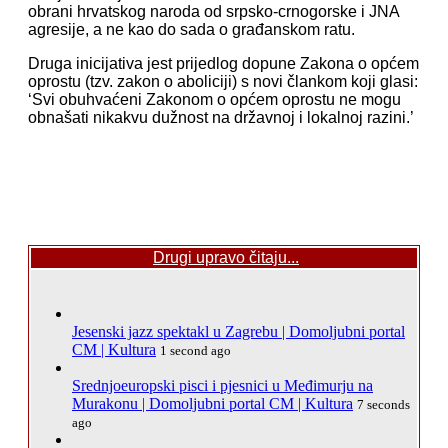
obrani hrvatskog naroda od srpsko-crnogorske i JNA
agresije, a ne kao do sada o građanskom ratu.
Druga inicijativa jest prijedlog dopune Zakona o općem
oprostu (tzv. zakon o aboliciji) s novi člankom koji glasi:
‘Svi obuhvaćeni Zakonom o općem oprostu ne mogu
obnašati nikakvu dužnost na državnoj i lokalnoj razini.’
Drugi upravo čitaju...
Jesenski jazz spektakl u Zagrebu | Domoljubni portal
CM | Kultura
1 second ago
Srednjoeuropski pisci i pjesnici u Međimurju na
Murakonu | Domoljubni portal CM | Kultura
7 seconds
ago