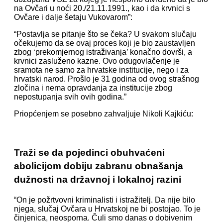
na Ovčari u noći 20./21.11.1991., kao i da krvnici s
Ovčare i dalje šetaju Vukovarom”:
“Postavlja se pitanje što se čeka? U svakom slučaju
očekujemo da se ovaj proces koji je bio zaustavljen
zbog ‘prekomjernog istraživanja’ konačno dovrši, a
krvnici zasluženo kazne. Ovo odugovlačenje je
sramota ne samo za hrvatske institucije, nego i za
hrvatski narod. Prošlo je 31 godina od ovog strašnog
zločina i nema opravdanja za institucije zbog
nepostupanja svih ovih godina.”
Priopćenjem se posebno zahvaljuje Nikoli Kajkiću:
Traži se da pojedinci obuhvaćeni
abolicijom dobiju zabranu obnašanja
dužnosti na državnoj i lokalnoj razini
“On je požrtvovni kriminalisti i istražitelj. Da nije bilo
njega, slučaj Ovčara u Hrvatskoj ne bi postojao. To je
činjenica, neosporna. Čuli smo danas o dobivenim