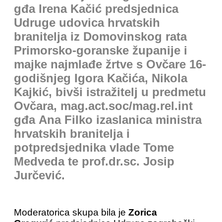
gđa Irena Kačić predsjednica
Udruge udovica hrvatskih
branitelja iz Domovinskog rata
Primorsko-goranske županije i
majke najmlađe žrtve s Ovčare 16-
godišnjeg Igora Kačića, Nikola
Kajkić, bivši istražitelj u predmetu
Ovčara, mag.act.soc/mag.rel.int
gđa Ana Filko izaslanica ministra
hrvatskih branitelja i
potpredsjednika vlade Tome
Medveda te prof.dr.sc. Josip
Jurčević.
Moderatorica skupa bila je
Zorica