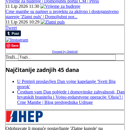
Vrijeme za buđenje | Domoljubni portal CM | Press
11 Lip 2026 11:30
Crne mambe su partner u projektu za aktivno i dostojanstveno
starenje 'Zlatni puls' | Domoljubni por...
11 Lip 2026 10:29
Tweet
Save
Powered by OrdaSoft!
Traži...
Najčitanije zadnjih 45 dana
U Petrinji proslavljen Dan vojne kapelanije 'Sveti Ilija
prorok'
Čestitam vam Dan pobjede i domovinske zahvalnosti, Dan
hrvatskih branitelja i Vojno-redarstvene operacije 'Oluja'! |
Crne Mambe | Blog predsjednika Udruge
Odobravate li moguće postavljanje 'Zlatne kupole' na