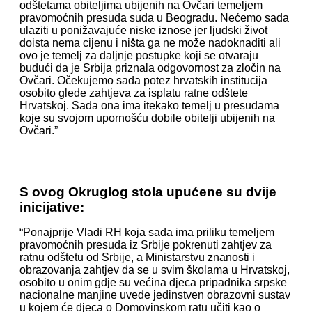
odštetama obiteljima ubijenih na Ovčari temeljem
pravomoćnih presuda suda u Beogradu. Nećemo sada
ulaziti u ponižavajuće niske iznose jer ljudski život
doista nema cijenu i ništa ga ne može nadoknaditi ali
ovo je temelj za daljnje postupke koji se otvaraju
budući da je Srbija priznala odgovornost za zločin na
Ovčari. Očekujemo sada potez hrvatskih institucija
osobito glede zahtjeva za isplatu ratne odštete
Hrvatskoj. Sada ona ima itekako temelj u presudama
koje su svojom upornošću dobile obitelji ubijenih na
Ovčari.”
S ovog Okruglog stola upućene su dvije
inicijative:
“Ponajprije Vladi RH koja sada ima priliku temeljem
pravomoćnih presuda iz Srbije pokrenuti zahtjev za
ratnu odštetu od Srbije, a Ministarstvu znanosti i
obrazovanja zahtjev da se u svim školama u Hrvatskoj,
osobito u onim gdje su većina djeca pripadnika srpske
nacionalne manjine uvede jedinstven obrazovni sustav
u kojem će djeca o Domovinskom ratu učiti kao o