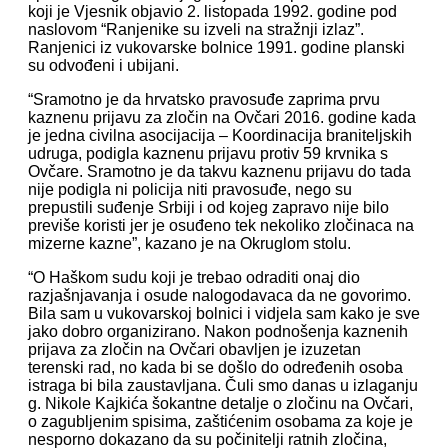
koji je Vjesnik objavio 2. listopada 1992. godine pod
naslovom “Ranjenike su izveli na stražnji izlaz”.
Ranjenici iz vukovarske bolnice 1991. godine planski
su odvođeni i ubijani.
“Sramotno je da hrvatsko pravosuđe zaprima prvu
kaznenu prijavu za zločin na Ovčari 2016. godine kada
je jedna civilna asocijacija – Koordinacija braniteljskih
udruga, podigla kaznenu prijavu protiv 59 krvnika s
Ovčare. Sramotno je da takvu kaznenu prijavu do tada
nije podigla ni policija niti pravosuđe, nego su
prepustili suđenje Srbiji i od kojeg zapravo nije bilo
previše koristi jer je osuđeno tek nekoliko zločinaca na
mizerne kazne”, kazano je na Okruglom stolu.
“O Haškom sudu koji je trebao odraditi onaj dio
razjašnjavanja i osude nalogodavaca da ne govorimo.
Bila sam u vukovarskoj bolnici i vidjela sam kako je sve
jako dobro organizirano. Nakon podnošenja kaznenih
prijava za zločin na Ovčari obavljen je izuzetan
terenski rad, no kada bi se došlo do određenih osoba
istraga bi bila zaustavljana. Čuli smo danas u izlaganju
g. Nikole Kajkića šokantne detalje o zločinu na Ovčari,
o zagubljenim spisima, zaštićenim osobama za koje je
nesporno dokazano da su počinitelji ratnih zločina,