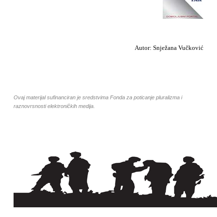
Autor: Snježana Vučković
Ovaj materijal sufinanciran je sredstvima Fonda za poticanje pluralizma i
raznovrsnosti elektroničkih medija.