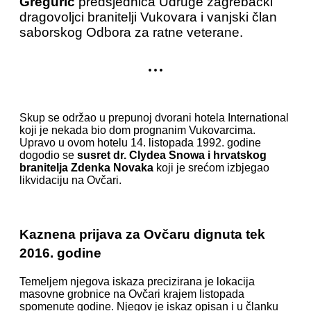
Gregurić
predsjednica Udruge zagrebački
dragovoljci branitelji Vukovara i vanjski član
saborskog Odbora za ratne veterane.
...
Skup se održao u prepunoj dvorani hotela International
koji je nekada bio dom prognanim Vukovarcima.
Upravo u ovom hotelu 14. listopada 1992. godine
dogodio se
susret dr. Clydea Snowa i hrvatskog
branitelja Zdenka Novaka
koji je srećom izbjegao
likvidaciju na Ovčari.
Kaznena prijava za Ovčaru dignuta tek
2016. godine
Temeljem njegova iskaza precizirana je lokacija
masovne grobnice na Ovčari krajem listopada
spomenute godine. Njegov je iskaz opisan i u članku