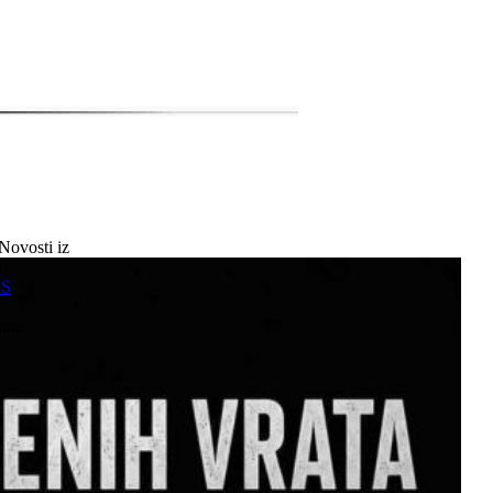
Novosti iz
a
SS
mne