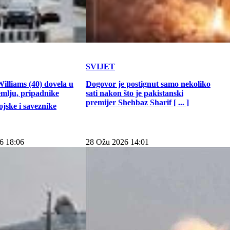
SVIJET
illiams (40) dovela u
Dogovor je postignut samo nekoliko
emlju, pripadnike
sati nakon što je pakistanski
premijer Shehbaz Sharif [ ... ]
jske i saveznike
6 18:06
28 Ožu 2026 14:01