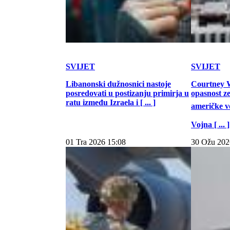
SVIJET
SVIJET
Libanonski dužnosnici nastoje
Courtney W
posredovati u postizanju primirja u
opasnost z
ratu između Izraela i [ ... ]
američke vo
Vojna [ ... ]
01 Tra 2026 15:08
30 Ožu 202