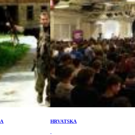
KA
HRVATSKA