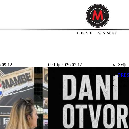
6 09:12
09 Lip 2026 07:12
Svijet
svijet
PRE
Sport
Kolu