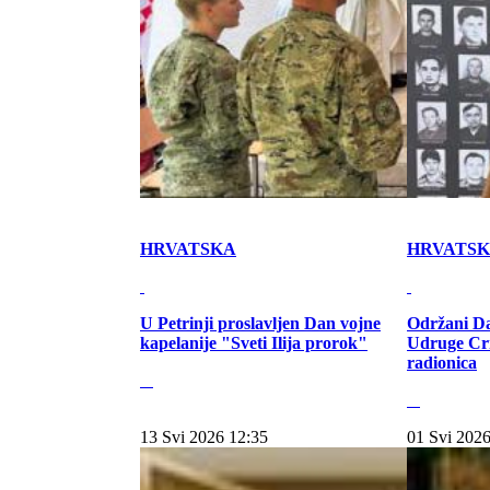
HRVATSKA
HRVATS
U Petrinji proslavljen Dan vojne
Održani Da
kapelanije "Sveti Ilija prorok"
Udruge Cr
radionica
13 Svi 2026 12:35
01 Svi 2026