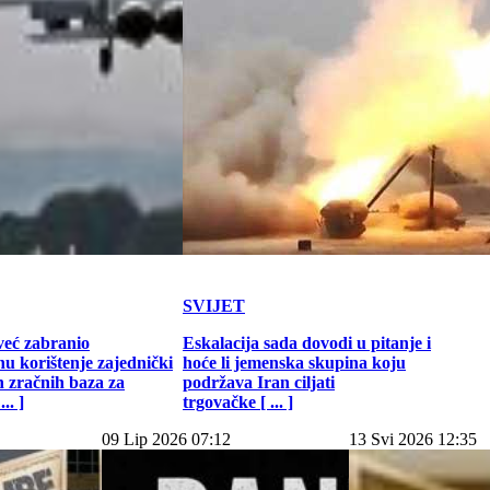
SVIJET
već zabranio
Eskalacija sada dovodi u pitanje i
u korištenje zajednički
hoće li jemenska skupina koju
h zračnih baza za
podržava Iran ciljati
.. ]
trgovačke [ ... ]
09 Lip 2026 07:12
13 Svi 2026 12:35