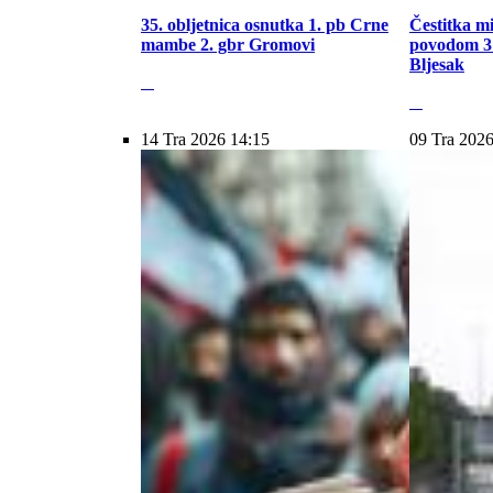
35. obljetnica osnutka 1. pb Crne
Čestitka m
mambe 2. gbr Gromovi
povodom 31
Bljesak
14 Tra 2026 14:15
09 Tra 2026