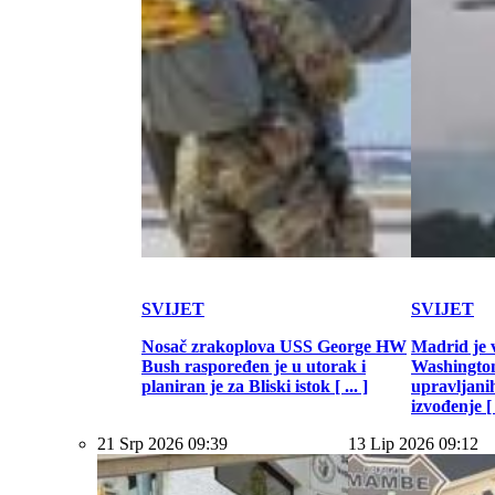
SVIJET
SVIJET
Nosač zrakoplova USS George HW
Madrid je 
Bush raspoređen je u utorak i
Washington
planiran je za Bliski istok [ ... ]
upravljani
izvođenje [ .
21 Srp 2026 09:39
13 Lip 2026 09:12