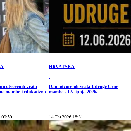
KA
HRVATSKA
ni otvorenih vrata
Dani otvorenih vrata Udruge Crne
ne mambe i edukativna
mambe - 12. lipnja 2026.
 09:59
14 Tra 2026 18:31