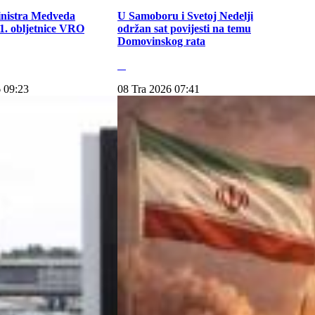
inistra Medveda
U Samoboru i Svetoj Nedelji
. obljetnice VRO
održan sat povijesti na temu
Domovinskog rata
 09:23
08 Tra 2026 07:41