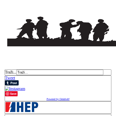
Traži...
Tweet
Save
Powered by OrdaSoft!