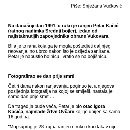
Piše: Snježana Vučković
Na današnji dan 1991. u ruku je ranjen Petar Kačić
(ratnog nadimka Srednji bojler), jedan od
najistaknutijih zapovjednika obrane Vukovara.
Bila je to rana koja ga je mogla poštedjeti daljnjeg
ratovanja, no ubrzo nakon što je ozljeda sanirana,
Petar je napustio bolnicu i vratio se na bojišnicu.
Fotografirao se dan prije smrti
Četiri dana nakon ranjavanja, poginuo je, a njegova
posljednja fotografija na kojoj se smiješi, nastala je
samo dan prije smrti…
Da tragedija bude veća, Petar je bio
otac Igora
Kačića, najmlađe žrtve Ovčare
koji je ubijen sa samo
16 godina.
“Moj suprug je 28. rujna ranjen u ruku i kao takav nije