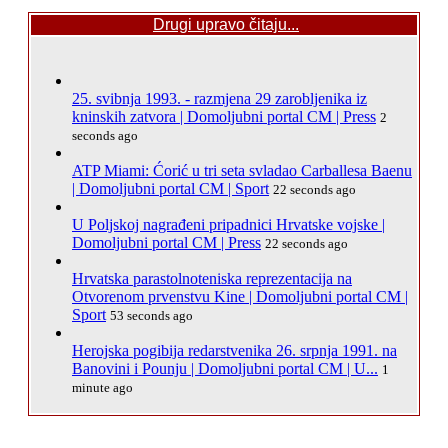
Drugi upravo čitaju...
25. svibnja 1993. - razmjena 29 zarobljenika iz
kninskih zatvora | Domoljubni portal CM | Press
2
seconds ago
ATP Miami: Ćorić u tri seta svladao Carballesa Baenu
| Domoljubni portal CM | Sport
22 seconds ago
U Poljskoj nagrađeni pripadnici Hrvatske vojske |
Domoljubni portal CM | Press
22 seconds ago
Hrvatska parastolnoteniska reprezentacija na
Otvorenom prvenstvu Kine | Domoljubni portal CM |
Sport
53 seconds ago
Herojska pogibija redarstvenika 26. srpnja 1991. na
Banovini i Pounju | Domoljubni portal CM | U...
1
minute ago