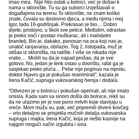
imao mira. Nije htio ostati u bolnici, već je došao k
nama u sklonište. Tu su ga suborci izvještavali o
događajima na terenu To sklonište, ne znam koliko
znate, čuvala su doslovno djeca, a među njima i moj
Igor, tada 16-godišnjak. Prekrasan je bio… Dobro
dijete, pristojno, u školi sve petice. Međutim, odrastao
je preko noći i postao muškarac, ali i maloljetni
branitelj. Bio je, dakako, ponosan na oca koji nas je,
unatoč ranjavanju, obilazio. Tog 2. listopada, muž je
otišao iz skloništa, na ratište. I više se nikada nije
vratio… Mislili su da je napad prošao, da je sve
gotovo. No, jedan je tenk ostao u dvorištu, rafal ga je
sasjekao preko pluća… Petar nije poginuo na mjestu,
doktor Njavro ga je pokušao reanimirati”, kazala je
Irena Kačić, supruga vukovarskog heroja i dodala.
“Odvezen je u bolnicu i pokušan operirati, ali nije imalo
smisla. Kada sam sa sinom došla do bolnice, rekli su
da ne ulazimo jer je sve puno mrtvih koje stavljaju u
vreće. Mom mužu su, pak, već pripremili drveni kovčeg
– vrlo detaljno se prisjetila mučnih detalja vukovarska
supruga i majka, Irena Kačić, koja je nešto kasnije na
najgori mogući način izgubila i sina.