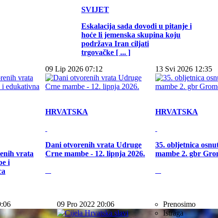
SVIJET
Eskalacija sada dovodi u pitanje i
hoće li jemenska skupina koju
podržava Iran ciljati
trgovačke [ ... ]
09 Lip 2026 07:12
13 Svi 2026 12:35
HRVATSKA
HRVATSKA
Dani otvorenih vrata Udruge
35. obljetnica osn
enih vrata
Crne mambe - 12. lipnja 2026.
mambe 2. gbr Gro
e i
ca
0:06
09 Pro 2022 20:06
Prenosimo
Istraga