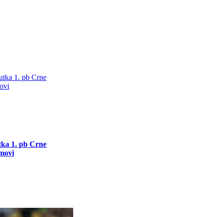
utka 1. pb Crne
movi