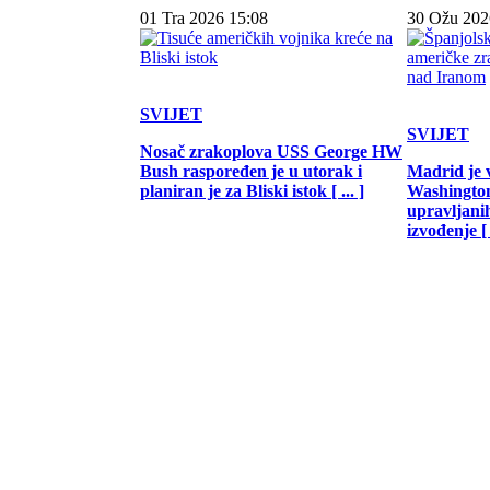
01 Tra 2026 15:08
30 Ožu 202
SVIJET
SVIJET
Nosač zrakoplova USS George HW
Bush raspoređen je u utorak i
Madrid je 
planiran je za Bliski istok [ ... ]
Washington
upravljani
izvođenje [ .