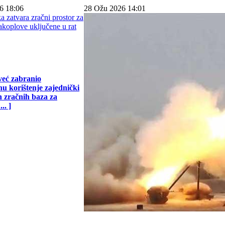
6 18:06
28 Ožu 2026 14:01
već zabranio
u korištenje zajednički
h zračnih baza za
.. ]