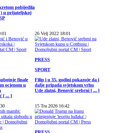
kretom pobijedila
 u prijateljskoj
 SP
9:01
26 Velj 2022 18:01
PRESS
SPORT
subotnje finale
Filip i u 35. godini pokazuje da i
jom ocjenom u
dalje pripada svjetskom vrhu
a
Ude zlatni, Benović srebrni [ ... ]
[ ... ]
:30
15 Tra 2026 16:42
PRESS