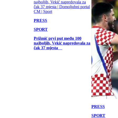
PRESS
SPORT
Prižmić prvi put među 100
najboljih, Vekić napredovala za
čak 37 mjesta
PRESS
SPORT