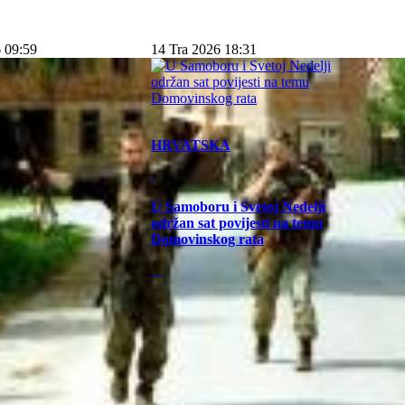
 09:59
14 Tra 2026 18:31
HRVATSKA
U Samoboru i Svetoj Nedelji
održan sat povijesti na temu
Domovinskog rata