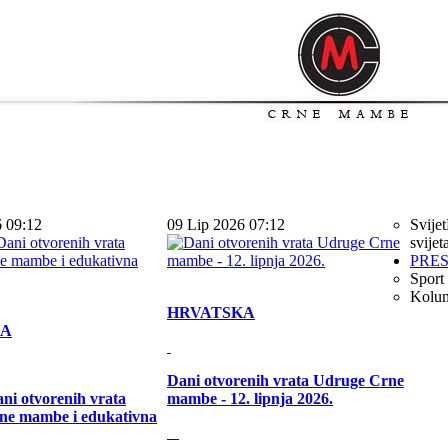
6 09:12
09 Lip 2026 07:12
Svijet
svijet
PRE
Sport
Kolu
HRVATSKA
KA
Dani otvorenih vrata Udruge Crne
ni otvorenih vrata
mambe - 12. lipnja 2026.
ne mambe i edukativna