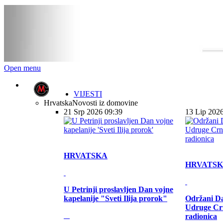
Open menu
VIJESTI
Hrvatska
Novosti iz domovine
21 Srp 2026 09:39
13 Lip 202
HRVATSKA
HRVATS
U Petrinji proslavljen Dan vojne
kapelanije "Sveti Ilija prorok"
Održani Da
Udruge Cr
radionica