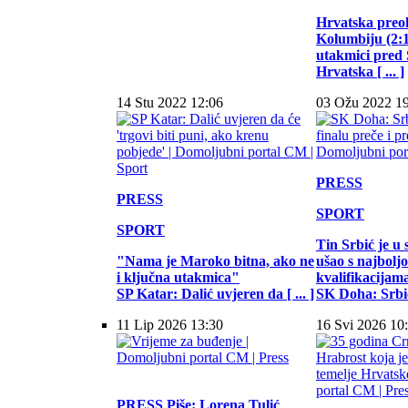
Hrvatska preo
Kolumbiju (2:1)
utakmici pred
Hrvatska [ ... ]
14 Stu 2022 12:06
03 Ožu 2022 1
PRESS
PRESS
SPORT
SPORT
Tin Srbić je u 
"Nama je Maroko bitna, ako ne
ušao s najbol
i ključna utakmica"
kvalifikacijam
SP Katar: Dalić uvjeren da [ ... ]
SK Doha: Srbić 
11 Lip 2026 13:30
16 Svi 2026 10
PRESS
Piše: Lorena Tulić