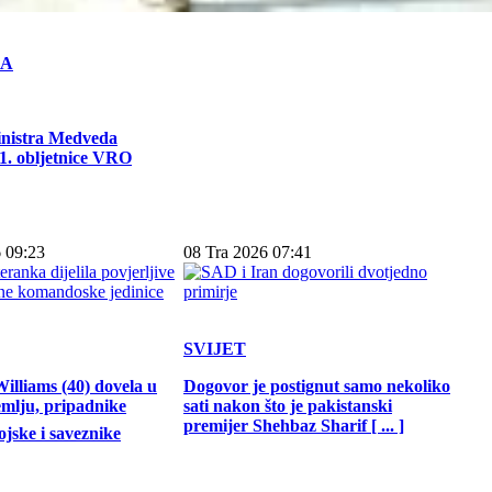
KA
inistra Medveda
. obljetnice VRO
 09:23
08 Tra 2026 07:41
SVIJET
illiams (40) dovela u
Dogovor je postignut samo nekoliko
emlju, pripadnike
sati nakon što je pakistanski
premijer Shehbaz Sharif [ ... ]
jske i saveznike