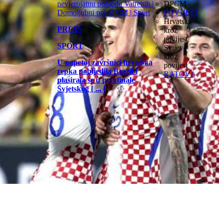
DPCM
POVIJEST
Hrvatska
PRESS
kroz
povijest
SPORT
Svijet
kroz
U napetoj završnici hrvatska
povijest
repka pobijedila Brazil i
RATOVI
plasirala se u polufinale
Svjetskog [ ... ]