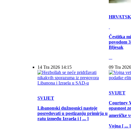
HRVATS
Čestitka m
povodom 31
Bljesak
14 Tra 2026 14:15
09 Tra 2026
SVIJET
SVIJET
Courtney W
Libanonski dužnosnici nastoje
opasnost z
posredovati u postizanju primirja u
američke vo
ratu između Izraela i [ ... ]
Vojna [ ... ]