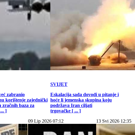
SVIJET
već zabranio
Eskalacija sada dovodi u pitanje i
u korištenje zajednički
hoće li jemenska skupina koju
h zračnih baza za
podržava Iran ciljati
.. ]
trgovačke [ ... ]
09 Lip 2026 07:12
13 Svi 2026 12:35