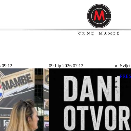
6 09:12
09 Lip 2026 07:12
Svijet
svijet
PRE
Sport
Kolu