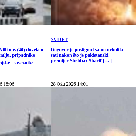
SVIJET
illiams (40) dovela u
Dogovor je postignut samo nekoliko
emlju, pripadnike
sati nakon što je pakistanski
premijer Shehbaz Sharif [ ... ]
jske i saveznike
6 18:06
28 Ožu 2026 14:01