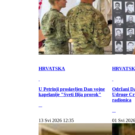
HRVATSKA
HRVATS
U Petrinji proslavljen Dan vojne
Održani Da
kapelanije "Sveti Ilija prorok"
Udruge Cr
radionica
13 Svi 2026 12:35
01 Svi 2026