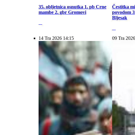
35. obljetnica osnutka 1. pb Crne
Čestitka m
mambe 2. gbr Gromovi
povodom 31
Bljesak
14 Tra 2026 14:15
09 Tra 2026