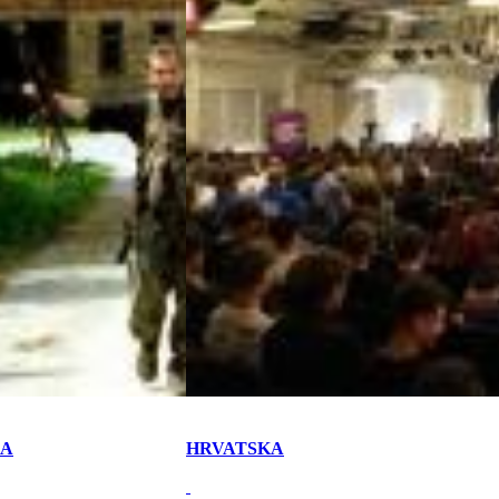
KA
HRVATSKA