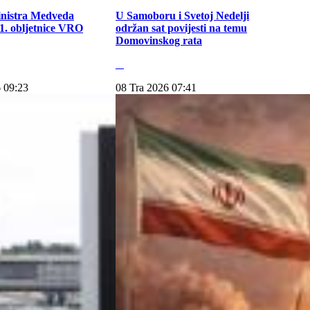
inistra Medveda
U Samoboru i Svetoj Nedelji
. obljetnice VRO
održan sat povijesti na temu
Domovinskog rata
 09:23
08 Tra 2026 07:41