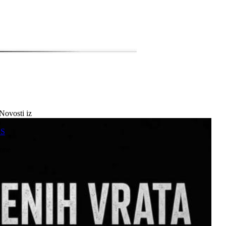
Novosti iz
a
SS
mne