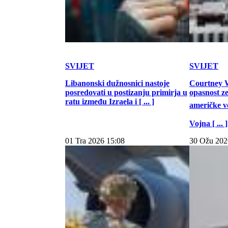
SVIJET
SVIJET
Libanonski dužnosnici nastoje
Courtney W
posredovati u postizanju primirja u
opasnost z
ratu između Izraela i [ ... ]
američke vo
Vojna [ ... ]
01 Tra 2026 15:08
30 Ožu 202