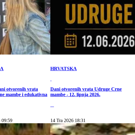
KA
HRVATSKA
ni otvorenih vrata
Dani otvorenih vrata Udruge Crne
ne mambe i edukativna
mambe - 12. lipnja 2026.
 09:59
14 Tra 2026 18:31