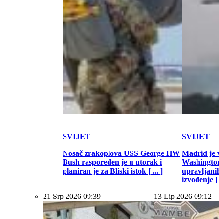
SVIJET
SVIJET
Nosač zrakoplova USS George HW
Madrid je 
Bush raspoređen je u utorak i
Washington
planiran je za Bliski istok [ ... ]
upravljani
izvođenje [ .
21 Srp 2026 09:39
13 Lip 2026 09:12