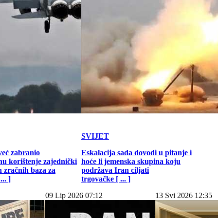
SVIJET
već zabranio
Eskalacija sada dovodi u pitanje i
u korištenje zajednički
hoće li jemenska skupina koju
h zračnih baza za
podržava Iran ciljati
.. ]
trgovačke [ ... ]
09 Lip 2026 07:12
13 Svi 2026 12:35