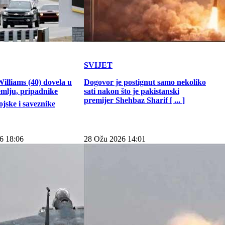
SVIJET
illiams (40) dovela u
Dogovor je postignut samo nekoliko
emlju, pripadnike
sati nakon što je pakistanski
premijer Shehbaz Sharif [ ... ]
jske i saveznike
6 18:06
28 Ožu 2026 14:01