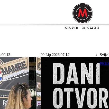
6 09:12
09 Lip 2026 07:12
Svijet
svijet
PRE
Sport
Kolu