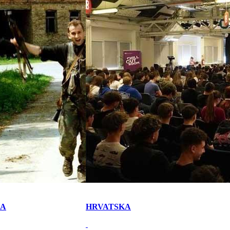
KA
HRVATSKA