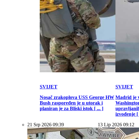
SVIJET
SVIJET
Nosač zrakoplova USS George HW
Madrid je 
Bush raspoređen je u utorak i
Washington
planiran je za Bliski istok [ ... ]
upravljani
izvođenje [ .
21 Srp 2026 09:39
13 Lip 2026 09:12