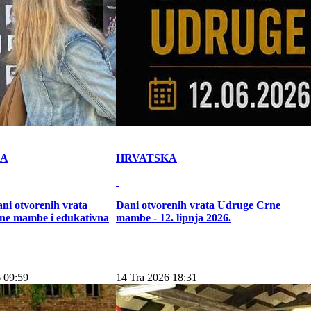
KA
HRVATSKA
ni otvorenih vrata
Dani otvorenih vrata Udruge Crne
ne mambe i edukativna
mambe - 12. lipnja 2026.
 09:59
14 Tra 2026 18:31