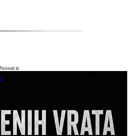
Novosti iz
a
SS
mne