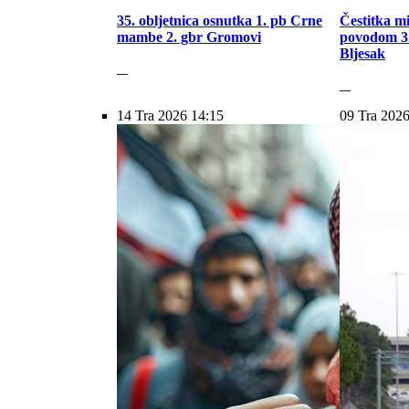
35. obljetnica osnutka 1. pb Crne
Čestitka m
mambe 2. gbr Gromovi
povodom 31
Bljesak
14 Tra 2026 14:15
09 Tra 2026