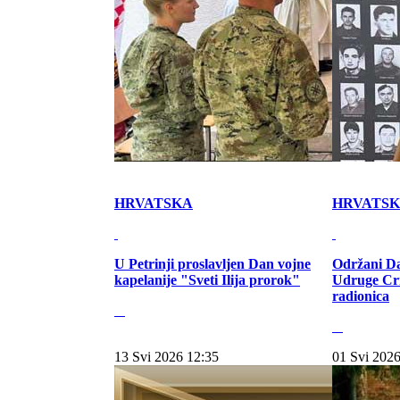
HRVATSKA
HRVATS
U Petrinji proslavljen Dan vojne
Održani Da
kapelanije "Sveti Ilija prorok"
Udruge Cr
radionica
13 Svi 2026 12:35
01 Svi 2026