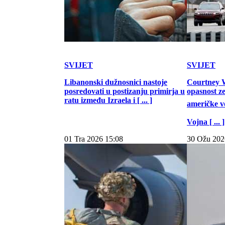
SVIJET
SVIJET
Libanonski dužnosnici nastoje
Courtney W
posredovati u postizanju primirja u
opasnost z
ratu između Izraela i [ ... ]
američke vo
Vojna [ ... ]
01 Tra 2026 15:08
30 Ožu 202