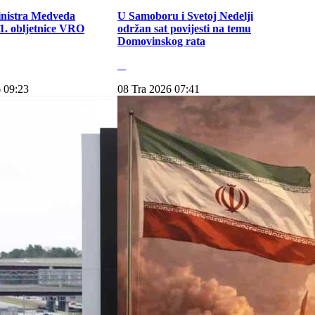
inistra Medveda
U Samoboru i Svetoj Nedelji
. obljetnice VRO
održan sat povijesti na temu
Domovinskog rata
 09:23
08 Tra 2026 07:41