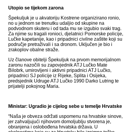
Utopio se tijekom zarona
Špekuljuk je u akvatoriju Kostrene organizirano ronio,
no u jednom se trenutku udaljio od skupine na
podvodnom skuteru i od tada mu se izgubio svaki trag.
Za njime su tragali ronioci, djelatnici Pomorske policije,
Lučke kapetanije, kao i pripadnici civilne zaštite koji su
područje pretraživali i sa dronom. Uključen je bio i
zrakoplov obalne straže.
Uz članove obitelji Špekuljuk na prvom memorijalnom
zaronu nazočili su zapovjednik ATJ Lučko Mate
Bilobrk, umirovljeni i aktivni pripadnici ATJ Lučko,
pripadnici SJ policije iz Rijeke, Splita i Osijeka,
predsjednik Udruge ATJ Lučko 1990 Darko Lutring te
prijatelji pokojnog Maria.
Ministar: Ugradio je cijelog sebe u temelje Hrvatske
“Naša je obveza održati uspomenu na hrvatske sinove,
jer zahvaljujući njihovom domoljublju stvorena je,
obranjena i oslobođena hrvatska država. U