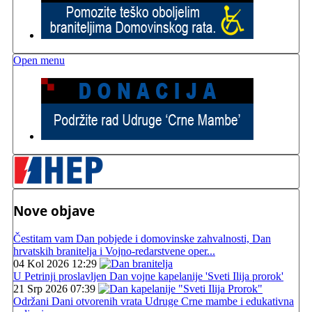
Open menu
Nove objave
Čestitam vam Dan pobjede i domovinske zahvalnosti, Dan
hrvatskih branitelja i Vojno-redarstvene oper...
04 Kol 2026 12:29
U Petrinji proslavljen Dan vojne kapelanije 'Sveti Ilija prorok'
21 Srp 2026 07:39
Održani Dani otvorenih vrata Udruge Crne mambe i edukativna