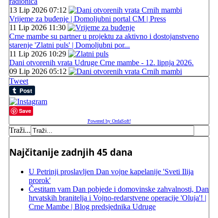
radionica
13 Lip 2026 07:12
Vrijeme za buđenje | Domoljubni portal CM | Press
11 Lip 2026 11:30
Crne mambe su partner u projektu za aktivno i dostojanstveno
starenje 'Zlatni puls' | Domoljubni por...
11 Lip 2026 10:29
Dani otvorenih vrata Udruge Crne mambe - 12. lipnja 2026.
09 Lip 2026 05:12
Tweet
Save
Powered by OrdaSoft!
Traži...
Najčitanije zadnjih 45 dana
U Petrinji proslavljen Dan vojne kapelanije 'Sveti Ilija
prorok'
Čestitam vam Dan pobjede i domovinske zahvalnosti, Dan
hrvatskih branitelja i Vojno-redarstvene operacije 'Oluja'! |
Crne Mambe | Blog predsjednika Udruge