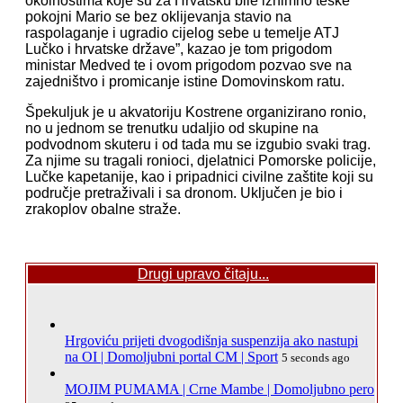
okolnostima koje su za Hrvatsku bile iznimno teške
pokojni Mario se bez oklijevanja stavio na
raspolaganje i ugradio cijelog sebe u temelje ATJ
Lučko i hrvatske države”, kazao je tom prigodom
ministar Medved te i ovom prigodom pozvao sve na
zajedništvo i promicanje istine Domovinskom ratu.
Špekuljuk je u akvatoriju Kostrene organizirano ronio,
no u jednom se trenutku udaljio od skupine na
podvodnom skuteru i od tada mu se izgubio svaki trag.
Za njime su tragali ronioci, djelatnici Pomorske policije,
Lučke kapetanije, kao i pripadnici civilne zaštite koji su
područje pretraživali i sa dronom. Uključen je bio i
zrakoplov obalne straže.
Drugi upravo čitaju...
Hrgoviću prijeti dvogodišnja suspenzija ako nastupi
na OI | Domoljubni portal CM | Sport
5 seconds ago
MOJIM PUMAMA | Crne Mambe | Domoljubno pero