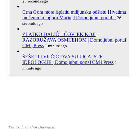
25 seconds ago
Crna Gora mora isplatiti milijunsku odštetu Hrvatima
mučenim u logoru Morinj | Domoljubni portal...
26
seconds ago
ZLATKO DALIĆ – ČOVJEK KOJI
RAZORUŽAVA OSMIJEHOM | Domoljubni portal
CM | Press
1 minute ago
ŠEŠELJ I VUČIĆ DVA SU LICA ISTE
IDEOLOGIJE | Domoljubni portal CM | Press
1
minute ago
Photo: 1. scrshot Dnevno.hr