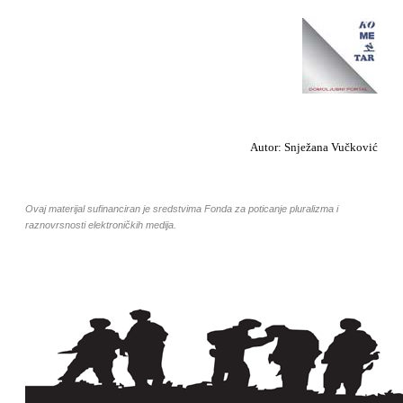
Autor: Snježana Vučković
Ovaj materijal sufinanciran je sredstvima Fonda za poticanje pluralizma i
raznovrsnosti elektroničkih medija.