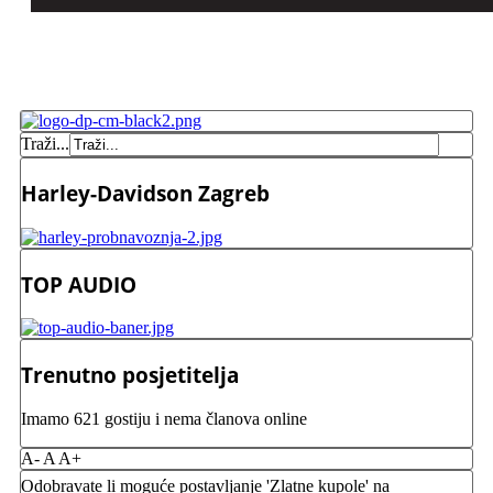
Traži...
Harley-Davidson Zagreb
TOP AUDIO
Trenutno posjetitelja
Imamo 621 gostiju i nema članova online
A-
A
A+
Odobravate li moguće postavljanje 'Zlatne kupole' na