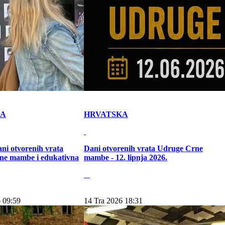
KA
HRVATSKA
ni otvorenih vrata
Dani otvorenih vrata Udruge Crne
ne mambe i edukativna
mambe - 12. lipnja 2026.
 09:59
14 Tra 2026 18:31