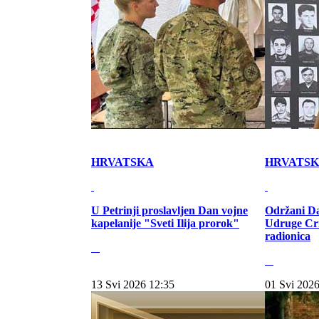
HRVATSKA
HRVATS
U Petrinji proslavljen Dan vojne
Održani Da
kapelanije "Sveti Ilija prorok"
Udruge Cr
radionica
13 Svi 2026 12:35
01 Svi 2026