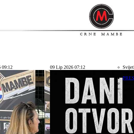
6 09:12
09 Lip 2026 07:12
Svijet
svijet
PRE
Sport
Kolu