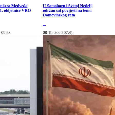
inistra Medveda
U Samoboru i Svetoj Nedelji
. obljetnice VRO
održan sat povijesti na temu
Domovinskog rata
 09:23
08 Tra 2026 07:41