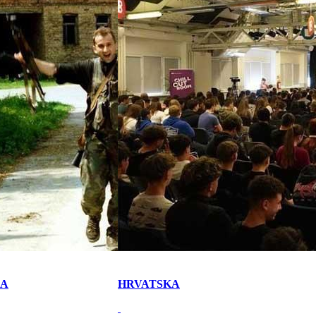
KA
HRVATSKA