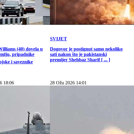
SVIJET
illiams (40) dovela u
Dogovor je postignut samo nekoliko
emlju, pripadnike
sati nakon što je pakistanski
premijer Shehbaz Sharif [ ... ]
jske i saveznike
6 18:06
28 Ožu 2026 14:01