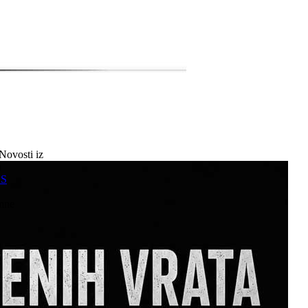
Novosti iz
a
SS
mne