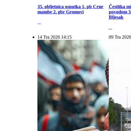
35. obljetnica osnutka 1. pb Crne
Čestitka m
mambe 2. gbr Gromovi
povodom 31
Bljesak
14 Tra 2026 14:15
09 Tra 2026