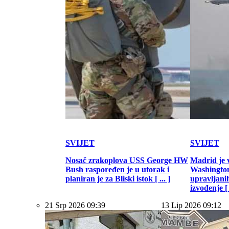
SVIJET
SVIJET
Nosač zrakoplova USS George HW
Madrid je 
Bush raspoređen je u utorak i
Washington
planiran je za Bliski istok [ ... ]
upravljani
izvođenje [ .
21 Srp 2026 09:39
13 Lip 2026 09:12