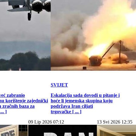
SVIJET
već zabranio
Eskalacija sada dovodi u pitanje i
u korištenje zajednički
hoće li jemenska skupina koju
h zračnih baza za
podržava Iran ciljati
.. ]
trgovačke [ ... ]
09 Lip 2026 07:12
13 Svi 2026 12:35