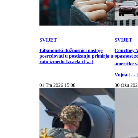
SVIJET
SVIJET
Libanonski dužnosnici nastoje
Courtney W
posredovati u postizanju primirja u
opasnost z
ratu između Izraela i [ ... ]
američke vo
Vojna [ ... ]
01 Tra 2026 15:08
30 Ožu 202