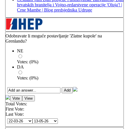
hrvatskih branitelja i Vojno-redarstvene operacije 'Oluja'! |
Crne Mambe | Blog predsjednika Udruge
Odobravate li moguće postavljanje 'Zlatne kupole' na
Grenlandu?
NE
Votes:
(
0
%)
DA
Votes:
(
0
%)
Total Votes:
First Vote:
Last Vote: