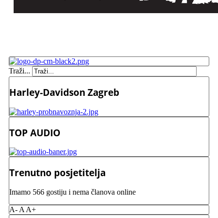
Traži...
Harley-Davidson Zagreb
TOP AUDIO
Trenutno posjetitelja
Imamo 566 gostiju i nema članova online
A-
A
A+