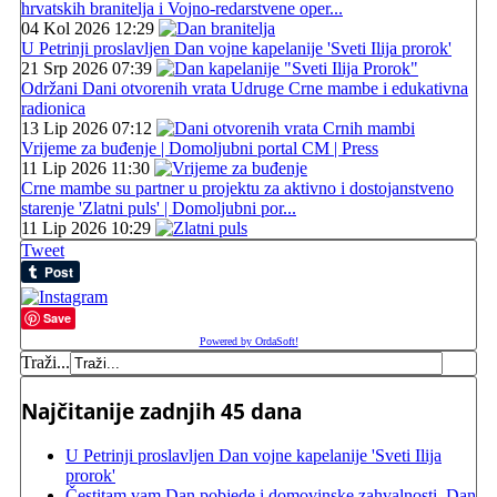
hrvatskih branitelja i Vojno-redarstvene oper...
04 Kol 2026 12:29
U Petrinji proslavljen Dan vojne kapelanije 'Sveti Ilija prorok'
21 Srp 2026 07:39
Održani Dani otvorenih vrata Udruge Crne mambe i edukativna
radionica
13 Lip 2026 07:12
Vrijeme za buđenje | Domoljubni portal CM | Press
11 Lip 2026 11:30
Crne mambe su partner u projektu za aktivno i dostojanstveno
starenje 'Zlatni puls' | Domoljubni por...
11 Lip 2026 10:29
Tweet
Save
Powered by OrdaSoft!
Traži...
Najčitanije zadnjih 45 dana
U Petrinji proslavljen Dan vojne kapelanije 'Sveti Ilija
prorok'
Čestitam vam Dan pobjede i domovinske zahvalnosti, Dan