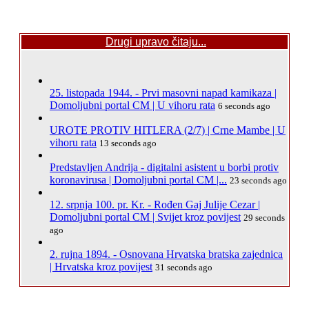
Drugi upravo čitaju...
25. listopada 1944. - Prvi masovni napad kamikaza |
Domoljubni portal CM | U vihoru rata
6 seconds ago
UROTE PROTIV HITLERA (2/7) | Crne Mambe | U
vihoru rata
13 seconds ago
Predstavljen Andrija - digitalni asistent u borbi protiv
koronavirusa | Domoljubni portal CM |...
23 seconds ago
12. srpnja 100. pr. Kr. - Rođen Gaj Julije Cezar |
Domoljubni portal CM | Svijet kroz povijest
29 seconds
ago
2. rujna 1894. - Osnovana Hrvatska bratska zajednica
| Hrvatska kroz povijest
31 seconds ago