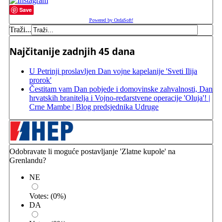
Save
Powered by OrdaSoft!
Traži...
Najčitanije zadnjih 45 dana
U Petrinji proslavljen Dan vojne kapelanije 'Sveti Ilija
prorok'
Čestitam vam Dan pobjede i domovinske zahvalnosti, Dan
hrvatskih branitelja i Vojno-redarstvene operacije 'Oluja'! |
Crne Mambe | Blog predsjednika Udruge
Odobravate li moguće postavljanje 'Zlatne kupole' na
Grenlandu?
NE
Votes:
(
0
%)
DA