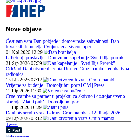
Nove objave
Čestitam vam Dan pobjede i domovinske zahvalnosti, Dan
hrvatskih branitelja i Vojno-redarstvene oper...
04 Kol 2026 12:29
U Petrinji proslavljen Dan vojne kapelanije 'Sveti Ilija prorok'
21 Srp 2026 07:39
Održani Dani otvorenih vrata Udruge Crne mambe i edukativna
radionica
13 Lip 2026 07:12
Vrijeme za buđenje | Domoljubni portal CM | Press
11 Lip 2026 11:30
Crne mambe su partner u projektu za aktivno i dostojanstveno
starenje 'Zlatni puls' | Domoljubni por...
11 Lip 2026 10:29
Dani otvorenih vrata Udruge Crne mambe - 12. lipnja 2026.
09 Lip 2026 05:12
Tweet