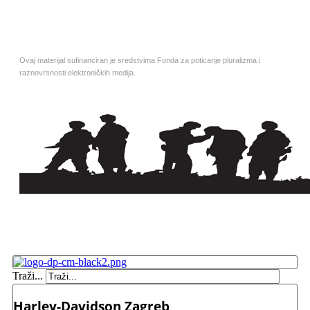
Ovaj materijal sufinanciran je sredstvima Fonda za poticanje pluralizma i
raznovrsnosti elektroničkih medija.
Traži...
Harley-Davidson Zagreb