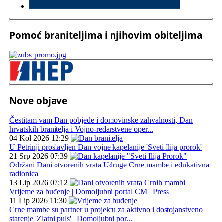
Pomoć braniteljima i njihovim obiteljima
Nove objave
Čestitam vam Dan pobjede i domovinske zahvalnosti, Dan
hrvatskih branitelja i Vojno-redarstvene oper...
04 Kol 2026 12:29
U Petrinji proslavljen Dan vojne kapelanije 'Sveti Ilija prorok'
21 Srp 2026 07:39
Održani Dani otvorenih vrata Udruge Crne mambe i edukativna
radionica
13 Lip 2026 07:12
Vrijeme za buđenje | Domoljubni portal CM | Press
11 Lip 2026 11:30
Crne mambe su partner u projektu za aktivno i dostojanstveno
starenje 'Zlatni puls' | Domoljubni por...