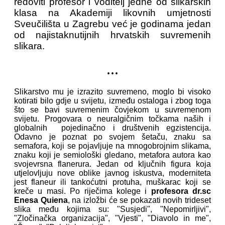
redoviti profesor i voditelj jedne od slikarskih
klasa na Akademiji likovnih umjetnosti
Sveučilišta u Zagrebu već je godinama jedan
od najistaknutijnih hrvatskih suvremenih
slikara.
...
Slikarstvo mu je izrazito suvremeno, moglo bi visoko
kotirati bilo gdje u svijetu, između ostaloga i zbog toga
što se bavi suvremenim čovjekom u suvremenom
svijetu. Progovara o neuralgičnim točkama naših i
globalnih pojedinačno i društvenih egzistencija.
Odavno je poznat po svojem šetaču, znaku sa
semafora, koji se pojavljuje na mnogobrojnim slikama,
znaku koji je semiološki gledano, metafora autora kao
svojevrsna flanerura. Jedan od ključnih figura koja
utjelovljuju nove oblike javnog iskustva, moderniteta
jest flaneur ili tankoćutni protuha, muškarac koji se
kreče u masi. Po riječima kolege i
profesora dr.sc
Enesa Quiena
, na izložbi će se pokazati novih trideset
slika među kojima su: "Susjedi", "Nepomirljivi",
"Zločinačka organizacija", "Vjesti", "
Diavolo in me",