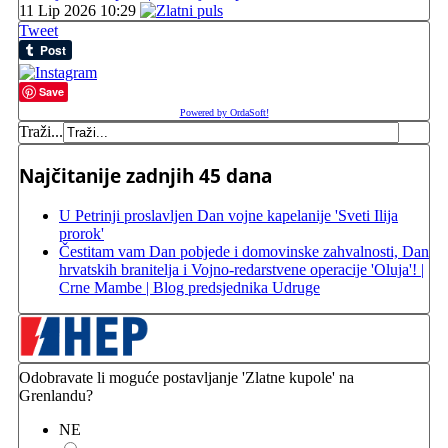
11 Lip 2026 10:29
Tweet
Save
Powered by OrdaSoft!
Traži...
Najčitanije zadnjih 45 dana
U Petrinji proslavljen Dan vojne kapelanije 'Sveti Ilija
prorok'
Čestitam vam Dan pobjede i domovinske zahvalnosti, Dan
hrvatskih branitelja i Vojno-redarstvene operacije 'Oluja'! |
Crne Mambe | Blog predsjednika Udruge
Odobravate li moguće postavljanje 'Zlatne kupole' na
Grenlandu?
NE