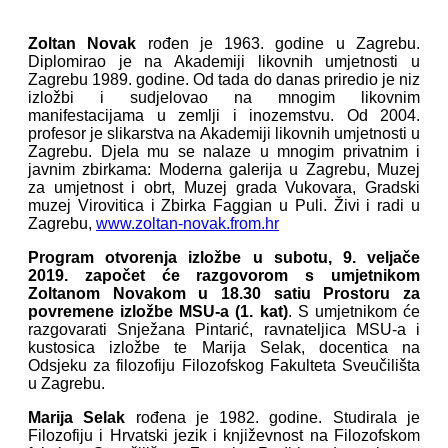
Zoltan Novak
rođen je 1963. godine u Zagrebu.
Diplomirao je na Akademiji likovnih umjetnosti u
Zagrebu 1989. godine. Od tada do danas priredio je niz
izložbi i sudjelovao na mnogim likovnim
manifestacijama u zemlji i inozemstvu. Od 2004.
profesor je slikarstva na Akademiji likovnih umjetnosti u
Zagrebu. Djela mu se nalaze u mnogim privatnim i
javnim zbirkama: Moderna galerija u Zagrebu, Muzej
za umjetnost i obrt, Muzej grada Vukovara, Gradski
muzej Virovitica i Zbirka Faggian u Puli. Živi i radi u
Zagrebu,
www.zoltan-novak.from.hr
Program otvorenja izložbe u subotu, 9. veljače
2019. započet će razgovorom s umjetnikom
Zoltanom Novakom u 18.30 sati
u Prostoru za
povremene izložbe MSU-a (1. kat)
. S umjetnikom će
razgovarati Snježana Pintarić, ravnateljica MSU-a i
kustosica izložbe te Marija Selak, docentica na
Odsjeku za filozofiju Filozofskog Fakulteta Sveučilišta
u Zagrebu.
Marija Selak
rođena je 1982. godine. Studirala je
Filozofiju i Hrvatski jezik i književnost na Filozofskom