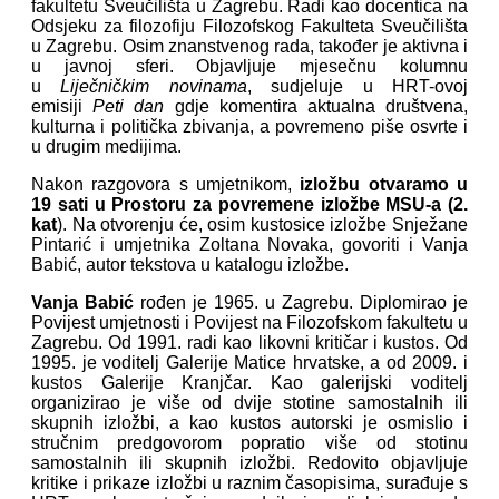
fakultetu Sveučilišta u Zagrebu. Radi kao docentica na
Odsjeku za filozofiju Filozofskog Fakulteta Sveučilišta
u Zagrebu. Osim znanstvenog rada, također je aktivna i
u javnoj sferi. Objavljuje mjesečnu kolumnu
u
Liječničkim novinama
, sudjeluje u HRT-ovoj
emisiji
Peti dan
gdje komentira aktualna društvena,
kulturna i politička zbivanja, a povremeno piše osvrte i
u drugim medijima.
Nakon razgovora s umjetnikom,
izložbu otvaramo u
19 sati u Prostoru za povremene izložbe MSU-a (2.
kat
). Na otvorenju će, osim kustosice izložbe Snježane
Pintarić i umjetnika Zoltana Novaka, govoriti i Vanja
Babić, autor tekstova u katalogu izložbe.
Vanja Babić
rođen je 1965. u Zagrebu. Diplomirao je
Povijest umjetnosti i Povijest na Filozofskom fakultetu u
Zagrebu. Od 1991. radi kao likovni kritičar i kustos. Od
1995. je voditelj Galerije Matice hrvatske, a od 2009. i
kustos Galerije Kranjčar. Kao galerijski voditelj
organizirao je više od dvije stotine samostalnih ili
skupnih izložbi, a kao kustos autorski je osmislio i
stručnim predgovorom popratio više od stotinu
samostalnih ili skupnih izložbi. Redovito objavljuje
kritike i prikaze izložbi u raznim časopisima, surađuje s