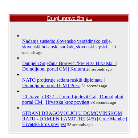
Drugi upravo čitaju...
Nadanja susjeda: slovensko varaždinsko zelje,
slovenski bosanski sudžuk, slovenski srpski...
13
seconds ago
Danijel i Snježana Borović: 'Prelet za Hrvatsku' |
Domoljubni portal CM | Kultura
28 seconds ago
NATO protjeruje sedam ruskih diplomata |
Domoljubni portal CM | Press
31 seconds ago
20. travnja 1872. - Umro Ljudevit Gaj | Domoljubni
portal CM | Hrvatska kroz povijest
38 seconds ago
STRANI DRAGOVOLJCI U DOMOVINSKOM
RATU - DAMIEN LAMOTHE (4/5) | Crne Mambe |
Hrvatska kroz povijest
53 seconds ago